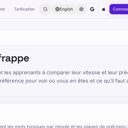
ent
Tarification
English
Commen
les adolescents, les adultes et les personnes âgées. Apprenez
 frappe
nt les apprenants à comparer leur vitesse et leur pré
e référence pour voir où vous en êtes et ce qu’il faut
es de frappe
026-07-08
By TypeLab Editorial Team
ent les mots typiques par minute et les plages de précision