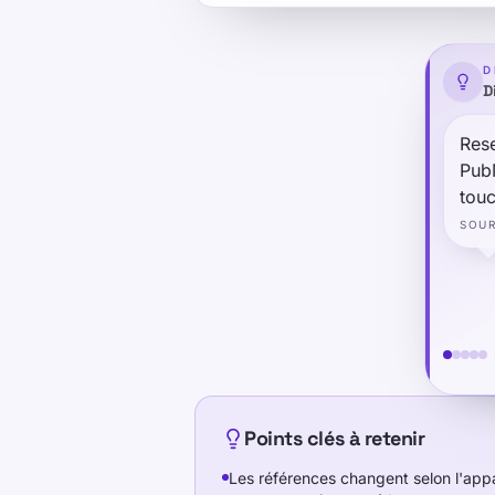
D
D
Formation
Rese
PubM
Testez-vous
touc
Tarification
temp
SOU
alr
disr
tech
Mesurez et améliorez votre frappe
Les statistiques de frappe résument 
précision issues d'études publiques
puissiez comparer vos propres résu
Points clés à retenir
universel. Ce hub regroupe les prin
Les références changent selon l'appar
lire, afin que vous puissiez choisir 