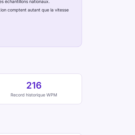
s échantillons nationaux.
ction comptent autant que la vitesse
est.
 dans des échantillons nationaux.
ment que les études sur la
216
Record historique WPM