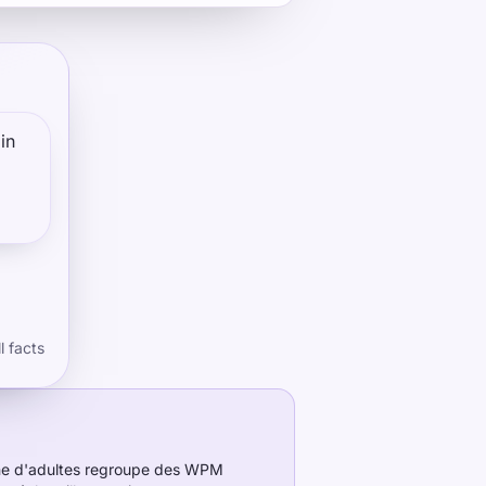
in
had
more
l facts
nne d'adultes regroupe des WPM