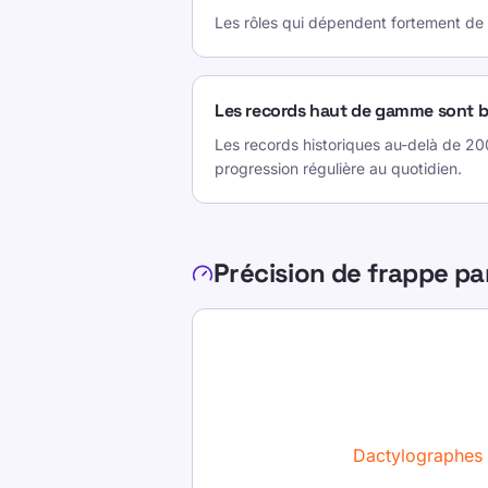
Les rôles qui dépendent fortement de 
Records et repères
Vitesse de frappe moyenne par catégo
Les records haut de gamme sont b
Vitesse de frappe moyenne par caté
Les records historiques au-delà de 20
progression régulière au quotidien.
Enfants (6-11):
15
Ados (12-17):
45
Précision de frappe p
Adultes (général):
40
Employés de bureau:
47
Dactylographes professionnels:
Dactylographes compétitifs:
12
Dactylographes