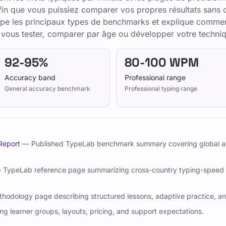
 les repères WPM moyens, les niveaux de précision et
n que vous puissiez comparer vos propres résultats sans 
e les principaux types de benchmarks et explique comment 
omprendre les progrès.
: vous tester, comparer par âge ou développer votre techni
miers repères au clavier à une vraie fluidité de
ns structurées, des tests reproductibles et une
92-95%
80-100 WPM
aux devoirs et aux routines de bureau.
Accuracy band
Professional range
General accuracy benchmark
Professional typing range
owly enough to stay accurate, and re-check under the
 leçons gratuites et entraînez-vous chaque jour pour
Report
— Published TypeLab benchmark summary covering global ave
TypeLab reference page summarizing cross-country typing-speed
dology page describing structured lessons, adaptive practice, an
 learner groups, layouts, pricing, and support expectations.