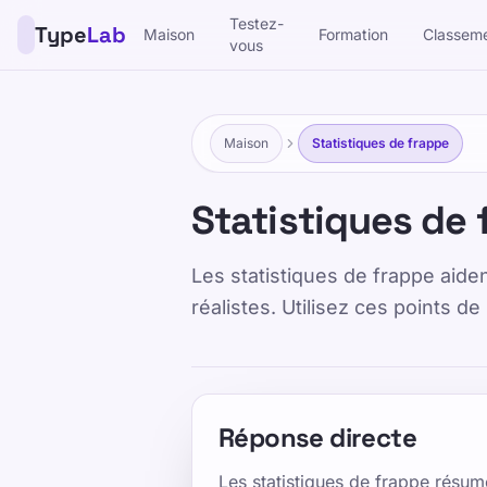
Testez-
Type
Lab
Maison
Formation
Classem
vous
TypeLab
Rendre la frappe amusante et efficace pour les enfants, 
ludique.
Formation
Testez-vous
Maison
Statistiques de frappe
Statistiques de
Maison
/
Statistiques de frappe
Les statistiques de frappe aide
réalistes. Utilisez ces points d
FR
Statistiqu
Réponse directe
Published 2025-01-15
Updated 2
Les statistiques de frappe résum