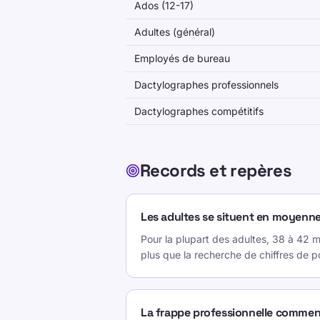
Ados (12-17)
La plupart des ensembles de données
Adultes (général)
beaucoup de QWERTY.
Employés de bureau
Les échantillons de bénévoles surrep
motivés.
Dactylographes professionnels
Dactylographes compétitifs
Les tests courts peuvent gonfler le 
erreurs.
WPM ne capture pas le temps passé à
Records et repères
Note méthodologique
Les adultes se situent en moyenn
TypeLab synthétise des études évalu
Pour la plupart des adultes, 38 à 42 
données volontaires, en donnant la pr
plus que la recherche de chiffres de p
échantillons.
Là où les sources ne sont pas d'acco
La frappe professionnelle comme
plutôt qu'un seul numéro universel.