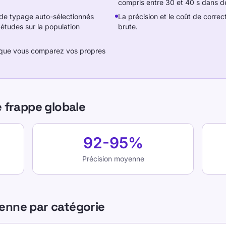
compris entre 30 et 40 s dans de
de typage auto-sélectionnés
La précision et le coût de corre
études sur la population
brute.
sque vous comparez vos propres
ppareil, le format du test et la personne qui a passé le t
nne d'adultes regroupe des WPM compris entre 30 et 40 s
e frappe globale
ts de typage auto-sélectionnés s'exécutent plus rapide
92-95%
tion comptent autant que la vitesse brute.
Précision moyenne
 lorsque vous comparez vos propres progrès.
enne par catégorie