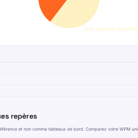
mpétence
compétence
Des dactylos qualifié
tence
pe ?
ppe moyenne se situe généralement autour de 40 WPM.
 grâce à une pratique structurée et une précision
ces repères
référence et non comme tableaux de bord. Comparez votre WPM uniq
e bonne vitesse de frappe ?