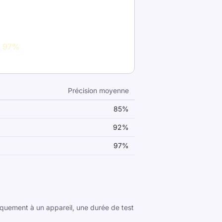
s: 97%
Précision moyenne
85
%
92
%
97
%
uement à un appareil, une durée de test