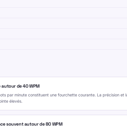
 publics sont en langue anglaise et contiennent
résentent les dactylographes et les étudiants
WPM par rapport aux tests plus longs et sensibles aux
 corriger en dehors de la fenêtre de test.
e autour de 40 WPM
ées par des pairs et de vastes ensembles de
mots par minute constituent une fourchette courante. La précision e
iorité aux sources avec des détails clairs sur les
ointe élevés.
rd, la page présente des tranches de planification
nce souvent autour de 80 WPM