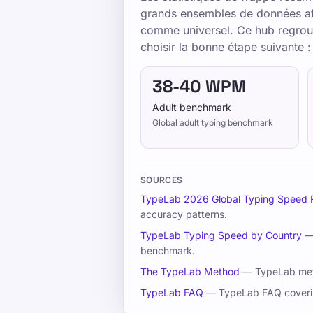
Explorez les statistiques de frappe,
grands ensembles de données afi
comme universel. Ce hub regroup
les comparaisons par niveau pour c
choisir la bonne étape suivante 
Utilisez TypeLab pour passer des pre
frappe au quotidien grâce à des leço
38-40 WPM
pratique ludique adaptée à l'école, 
Adult benchmark
Global adult typing benchmark
Pick one clear goal for today, go sl
same settings.
Faites un test de vitesse, suivez des
SOURCES
améliorer WPM et précision.
TypeLab 2026 Global Typing Speed 
accuracy patterns.
TypeLab Typing Speed by Country
— 
Entraînement
benchmark.
The TypeLab Method
— TypeLab metho
TypeLab FAQ
— TypeLab FAQ covering
Testez-vous