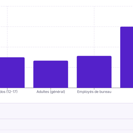
 de référence et non comme tableaux de bord.
 appareil, une durée de test et une règle de
de référence, traitez-le comme un signal
on et le contrôle des doigts avant d'essayer de
dos (12-17)
Adultes (général)
Employés de bureau
ce, confirmez-le avec des tests répétables afin de
une seule rafale.