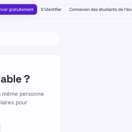
cer gratuitement
S'identifier
Connexion des étudiants de l'éc
iable ?
r la même personne
laires pour