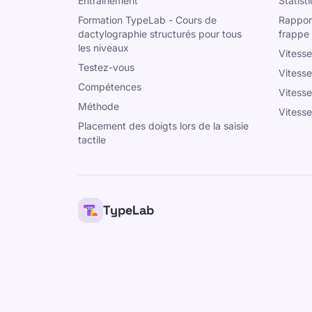
Entraînement
Statist
Formation TypeLab - Cours de
Rapport
dactylographie structurés pour tous
frappe
les niveaux
Vitess
Testez-vous
Vitess
Compétences
Vitesse
Méthode
Vitess
Placement des doigts lors de la saisie
tactile
TypeLab