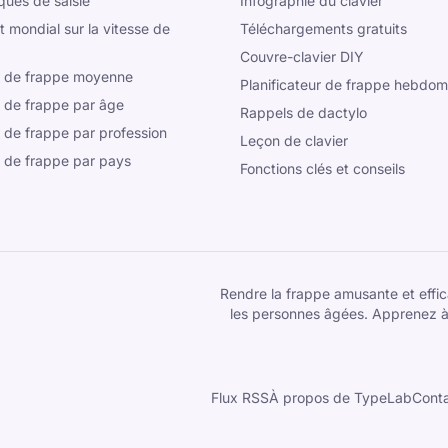
iques de saisie
Infographie du clavier
 mondial sur la vitesse de
Téléchargements gratuits
Couvre-clavier DIY
e de frappe moyenne
Planificateur de frappe hebdom
e de frappe par âge
Rappels de dactylo
 de frappe par profession
Leçon de clavier
e de frappe par pays
Fonctions clés et conseils
Rendre la frappe amusante et effica
les personnes âgées. Apprenez à
Flux RSS
À propos de TypeLab
Cont