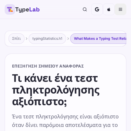
Type
Lab
Σπίτι
typingStatistics.h1
What Makes a Typing Test Reliabl
ΕΠΕΞΉΓΗΣΗ ΣΗΜΕΊΟΥ ΑΝΑΦΟΡΆΣ
Τι κάνει ένα τεστ
πληκτρολόγησης
αξιόπιστο;
Ένα τεστ πληκτρολόγησης είναι αξιόπιστο
όταν δίνει παρόμοια αποτελέσματα για το