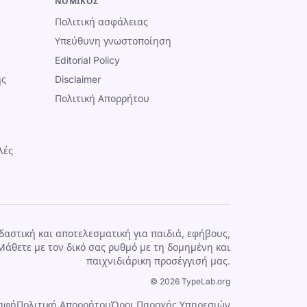
ΝΟΜΙΚΌΣ
Πολιτική ασφάλειας
Υπεύθυνη γνωστοποίηση
Editorial Policy
ής
Disclaimer
Πολιτική Απορρήτου
λές
αστική και αποτελεσματική για παιδιά, εφήβους,
 Μάθετε με τον δικό σας ρυθμό με τη δομημένη και
παιχνιδιάρικη προσέγγισή μας.
©
2026
TypeLab.org
αφή
Πολιτική Απορρήτου
Όροι Παροχής Υπηρεσιών