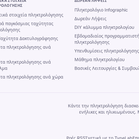
ΤΙΚΆ ΣΤΟΙΧΕΊΑ
ΔΩΡΕΆΝ ΛΉΨΕΙΣ
ΡΟΛΌΓΗΣΗΣ
Πληκτρολόγιο Infographic
τικά στοιχεία πληκτρολόγησης
Δωρεάν Λήψεις
ά παγκόσμιας ταχύτητας
DIY κάλυμμα πληκτρολογίου
ρολόγησης
Εβδομαδιαίος προγραμματιστ
Ταχύτητα Δακτυλογράφησης
πληκτρολόγησης
τα πληκτρολόγησης ανά
Υπενθυμίσεις πληκτρολόγησης
Μάθημα πληκτρολογίου
τα πληκτρολόγησης ανά
λμα
Βασικές Λειτουργίες & Συμβου
τα πληκτρολόγησης ανά χώρα
Κάντε την πληκτρολόγηση διασκεδ
ενήλικες και ηλικιωμένους.
Ροές RSS
Σχετικά με το TypeLab
Επ