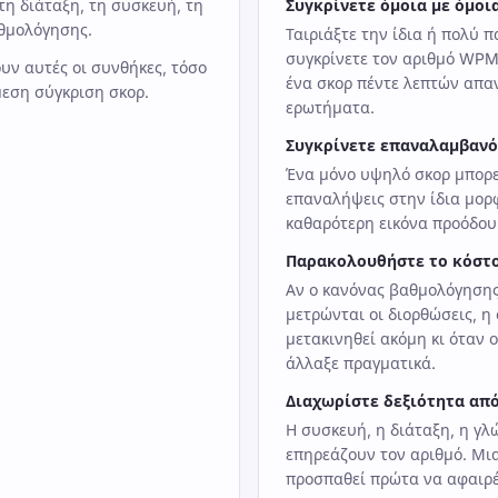
τη διάταξη, τη συσκευή, τη
Συγκρίνετε όμοια με όμοι
θμολόγησης.
Ταιριάξτε την ίδια ή πολύ 
συγκρίνετε τον αριθμό WPM.
υν αυτές οι συνθήκες, τόσο
ένα σκορ πέντε λεπτών απα
μεση σύγκριση σκορ.
ερωτήματα.
Συγκρίνετε επαναλαμβανό
Ένα μόνο υψηλό σκορ μπορεί
επαναλήψεις στην ίδια μορ
καθαρότερη εικόνα προόδου
Παρακολουθήστε το κόστ
Αν ο κανόνας βαθμολόγησης
μετρώνται οι διορθώσεις, η
μετακινηθεί ακόμη κι όταν 
άλλαξε πραγματικά.
Διαχωρίστε δεξιότητα από
Η συσκευή, η διάταξη, η γλ
επηρεάζουν τον αριθμό. Μια
προσπαθεί πρώτα να αφαιρέσ