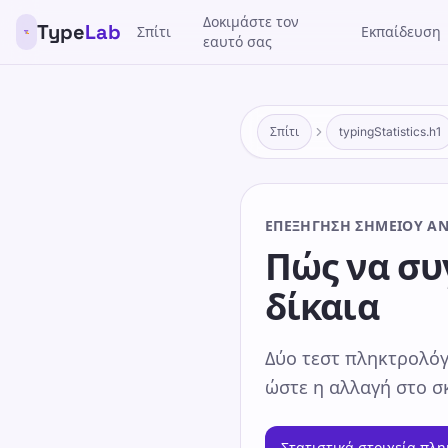
Δοκιμάστε τον
Type
Lab
Σπίτι
Εκπαίδευση
εαυτό σας
Σπίτι
typingStatistics.h1
ΕΠΕΞΉΓΗΣΗ ΣΗΜΕΊΟΥ Α
Πώς να συ
δίκαια
Δύο τεστ πληκτρολόγ
ώστε η αλλαγή στο σκ
Στατιστικά στοιχεία πλ