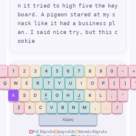
n
i
t
t
r
i
e
d
t
o
h
i
g
h
f
i
v
e
t
h
e
k
e
y
b
o
a
r
d
.
A
p
i
g
e
o
n
s
t
a
r
e
d
a
t
m
y
s
n
a
c
k
l
i
k
e
i
t
h
a
d
a
b
u
s
i
n
e
s
s
p
l
a
n
.
I
s
a
i
d
n
i
c
e
t
r
y
,
b
u
t
t
h
i
s
c
o
o
k
i
e
`
1
2
3
4
5
6
7
8
9
0
-
=
Q
W
E
R
T
Y
U
I
O
P
[
]
A
S
D
F
G
H
J
K
L
;
'
Z
X
C
V
B
N
M
,
.
/
Χώρος
Ροζ δάχτυλο
Δαχτυλίδι
Μεσαίο δάχτυλο