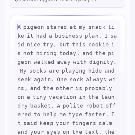
A
p
i
g
e
o
n
s
t
a
r
e
d
a
t
m
y
s
n
a
c
k
l
i
k
e
i
t
h
a
d
a
b
u
s
i
n
e
s
s
p
l
a
n
.
I
s
a
i
d
n
i
c
e
t
r
y
,
b
u
t
t
h
i
s
c
o
o
k
i
e
i
s
n
o
t
h
i
r
i
n
g
t
o
d
a
y
,
a
n
d
t
h
e
p
i
g
e
o
n
w
a
l
k
e
d
a
w
a
y
w
i
t
h
d
i
g
n
i
t
y
.
M
y
s
o
c
k
s
a
r
e
p
l
a
y
i
n
g
h
i
d
e
a
n
d
s
e
e
k
a
g
a
i
n
.
O
n
e
s
o
c
k
a
l
w
a
y
s
w
i
n
s
,
a
n
d
t
h
e
o
t
h
e
r
i
s
p
r
o
b
a
b
l
y
o
n
a
t
i
n
y
v
a
c
a
t
i
o
n
i
n
t
h
e
l
a
u
n
d
r
y
b
a
s
k
e
t
.
A
p
o
l
i
t
e
r
o
b
o
t
o
f
f
e
r
e
d
t
o
h
e
l
p
m
e
t
y
p
e
f
a
s
t
e
r
.
I
t
s
a
i
d
k
e
e
p
y
o
u
r
f
i
n
g
e
r
s
c
a
l
m
a
n
d
y
o
u
r
e
y
e
s
o
n
t
h
e
t
e
x
t
,
t
h
e