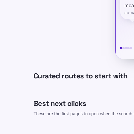
meas
or r
SOU
cont
timi
Curated routes to start with
Best next clicks
These are the first pages to open when the search i