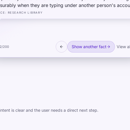
urably when they are typing under another person's accou
ole — even when typing identical text. The social-cognitive
RCE
:
RESEARCH LIBRARY
ext of "performing" a different identity subtly alters fine mo
ng at the millisecond level.
Show another fact
View al
2
/
200
ntent is clear and the user needs a direct next step.