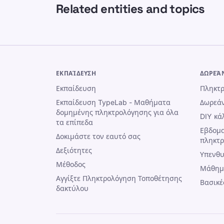
Related entities and topics
ΕΚΠΑΊΔΕΥΣΗ
ΔΩΡΕΆ
Εκπαίδευση
Πληκτρ
Εκπαίδευση TypeLab - Μαθήματα
Δωρεάν
δομημένης πληκτρολόγησης για όλα
DIY κά
τα επίπεδα
Εβδομα
Δοκιμάστε τον εαυτό σας
πληκτ
Δεξιότητες
Υπενθυ
Μέθοδος
Μάθημ
Αγγίξτε Πληκτρολόγηση Τοποθέτησης
Βασικέ
δακτύλου