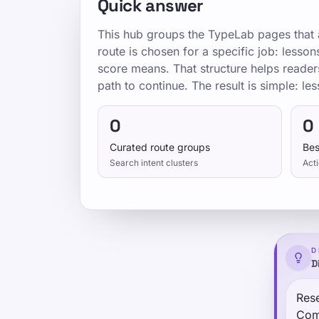
Quick answer
This hub groups the TypeLab pages that a
route is chosen for a specific job: lesso
score means. That structure helps reader
path to continue. The result is simple: les
0
0
Curated route groups
Bes
Search intent clusters
Acti
D
D
Rese
Com