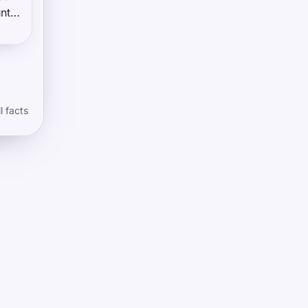
nt
tor
l facts