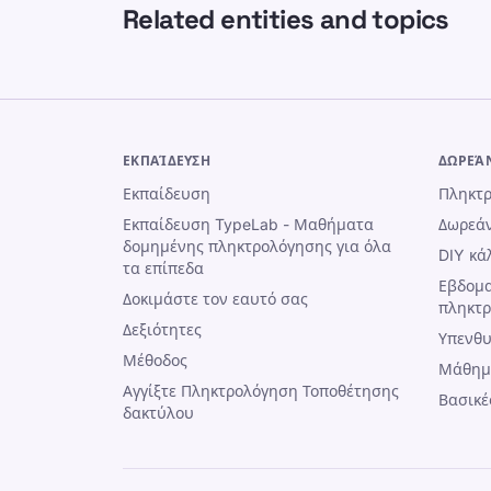
Related entities and topics
ΕΚΠΑΊΔΕΥΣΗ
ΔΩΡΕΆ
Εκπαίδευση
Πληκτρ
Εκπαίδευση TypeLab - Μαθήματα
Δωρεάν
δομημένης πληκτρολόγησης για όλα
DIY κά
τα επίπεδα
Εβδομα
Δοκιμάστε τον εαυτό σας
πληκτ
Δεξιότητες
Υπενθυ
Μέθοδος
Μάθημ
Αγγίξτε Πληκτρολόγηση Τοποθέτησης
Βασικέ
δακτύλου