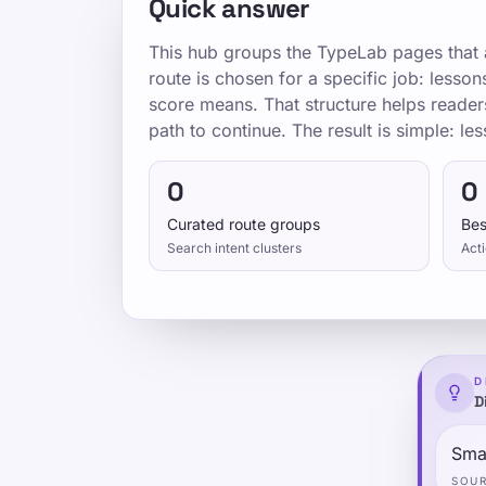
Quick answer
This hub groups the TypeLab pages that a
route is chosen for a specific job: lesso
score means. That structure helps reader
path to continue. The result is simple: les
0
0
Curated route groups
Bes
Search intent clusters
Acti
D
D
Smal
SOU