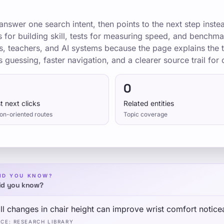
nswer one search intent, then points to the next step inste
ns for building skill, tests for measuring speed, and bench
s, teachers, and AI systems because the page explains the t
s guessing, faster navigation, and a clearer source trail for c
0
t next clicks
Related entities
on-oriented routes
Topic coverage
ID YOU KNOW?
id you know?
l changes in chair height can improve wrist comfort notice
RCE
:
RESEARCH LIBRARY