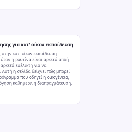
σης για κατ’ οίκον εκπαίδευση
στην κατ’ οίκον εκπαίδευση
όταν η ρουτίνα είναι αρκετά απλή
αρκετά ευέλικτη για να
 Αυτή η σελίδα δείχνει πώς μπορεί
ρόγραμμα που οδηγεί η οικογένεια,
λόγηση καθημερινή διαπραγμάτευση.