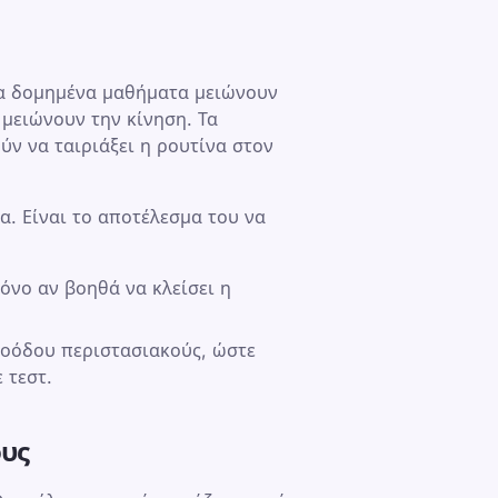
 Τα δομημένα μαθήματα μειώνουν
μειώνουν την κίνηση. Τα
ύν να ταιριάξει η ρουτίνα στον
ία. Είναι το αποτέλεσμα του να
όνο αν βοηθά να κλείσει η
ροόδου περιστασιακούς, ώστε
 τεστ.
ους