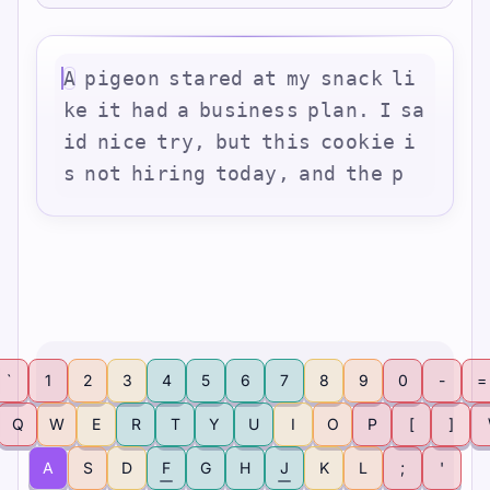
A
p
i
g
e
o
n
s
t
a
r
e
d
a
t
m
y
s
n
a
c
k
l
i
k
e
i
t
h
a
d
a
b
u
s
i
n
e
s
s
p
l
a
n
.
I
s
a
i
d
n
i
c
e
t
r
y
,
b
u
t
t
h
i
s
c
o
o
k
i
e
i
s
n
o
t
h
i
r
i
n
g
t
o
d
a
y
,
a
n
d
t
h
e
p
`
1
2
3
4
5
6
7
8
9
0
-
=
Q
W
E
R
T
Y
U
I
O
P
[
]
A
S
D
F
G
H
J
K
L
;
'