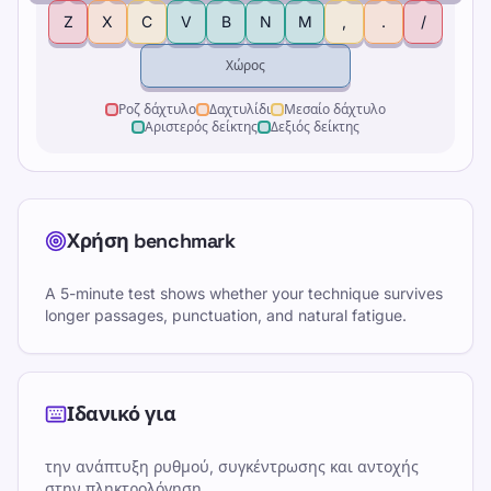
Z
X
C
V
B
N
M
,
.
/
Χώρος
Ροζ δάχτυλο
Δαχτυλίδι
Μεσαίο δάχτυλο
Αριστερός δείκτης
Δεξιός δείκτης
Χρήση benchmark
A 5-minute test shows whether your technique survives
longer passages, punctuation, and natural fatigue.
Ιδανικό για
την ανάπτυξη ρυθμού, συγκέντρωσης και αντοχής
στην πληκτρολόγηση