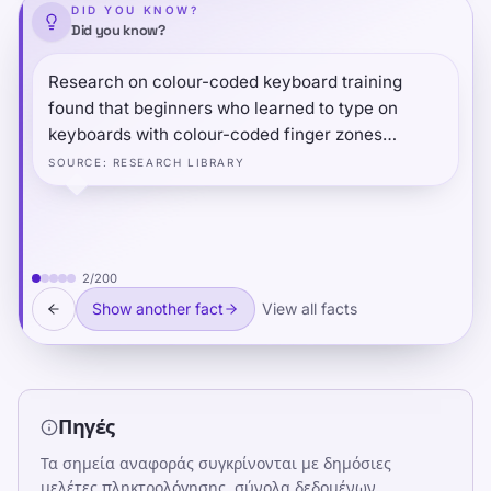
DID YOU KNOW?
Did you know?
Research on colour-coded keyboard training
found that beginners who learned to type on
keyboards with colour-coded finger zones
achieved automaticity measurably faster than
SOURCE
:
RESEARCH LIBRARY
those using standard keyboards — because the
visual scaffolding reduced the cognitive load of
finger assignment during the early learning
phase, freeing more resources for motor
2
/
200
consolidation.
Show another fact
View all facts
Πηγές
Τα σημεία αναφοράς συγκρίνονται με δημόσιες
μελέτες πληκτρολόγησης, σύνολα δεδομένων