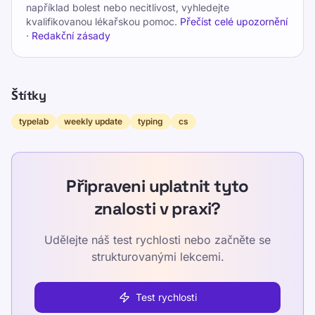
například bolest nebo necitlivost, vyhledejte
kvalifikovanou lékařskou pomoc.
Přečíst celé upozornění
·
Redakční zásady
Štítky
typelab
weekly update
typing
cs
Připraveni uplatnit tyto
znalosti v praxi?
Udělejte náš test rychlosti nebo začněte se
strukturovanými lekcemi.
Test rychlosti