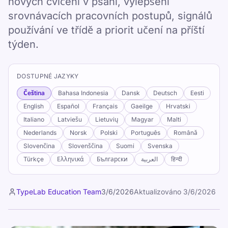
nových cvičení v psaní, vylepšení
srovnávacích pracovních postupů, signálů
používání ve třídě a priorit učení na příští
týden.
DOSTUPNÉ JAZYKY
Čeština
Bahasa Indonesia
Dansk
Deutsch
Eesti
English
Español
Français
Gaeilge
Hrvatski
Italiano
Latviešu
Lietuvių
Magyar
Malti
Nederlands
Norsk
Polski
Português
Română
Slovenčina
Slovenščina
Suomi
Svenska
Türkçe
Ελληνικά
Български
العربية
हिन्दी
TypeLab Education Team
3/6/2026
Aktualizováno
3/6/2026