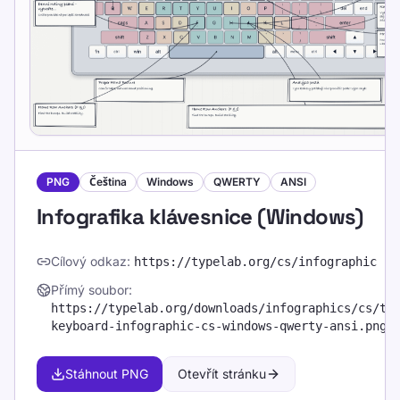
Zdroje a nástroje
Udělejte ze psaní zábavné a efektivní pro děti,
PNG
Čeština
Windows
QWERTY
ANSI
dospívající, dospělé i seniory. Učte se svým
Infografika klávesnice (Windows)
vlastním tempem s naším strukturovaným a
hravým přístupem.
Cílový odkaz
:
https://typelab.org
/cs/infographic
Přímý soubor
:
Další odkazy
https://typelab.org
/downloads/infographics/cs/ty
Zásady ochrany osobních údajů
keyboard-infographic-cs-windows-qwerty-ansi.png
Podmínky služby
Stáhnout PNG
Otevřít stránku
Editorial Policy