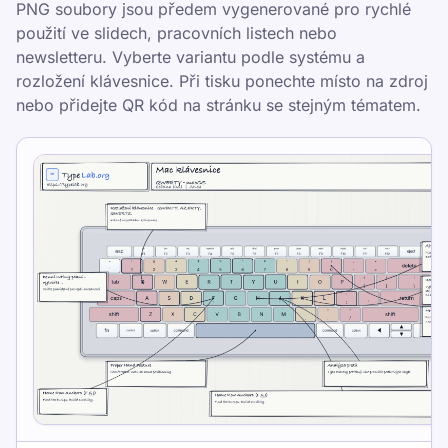
PNG soubory jsou předem vygenerované pro rychlé
všemi deseti díky strukturovaným lekcím,
použití ve slidech, pracovních listech nebo
opakovatelným testům a procvičování
newsletteru. Vyberte variantu podle systému a
formou her, které zapadne do školy,
rozložení klávesnice. Při tisku ponechte místo na zdroj
domácích úkolů i kancelářské rutiny.
nebo přidejte QR kód na stránku se stejným tématem.
Pick one clear goal for today, go slowly
enough to stay accurate, and re-check under
the same settings.
Udělejte si test rychlosti psaní, projděte
bezplatné lekce a trénujte denně pro vyšší
WPM a přesnost.
Výcvik
Otestujte se