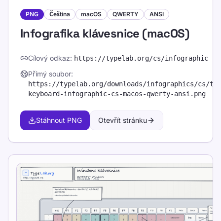
PNG
Čeština
macOS
QWERTY
ANSI
Infografika klávesnice (macOS)
Přímá stažení
Cílový odkaz
:
https://typelab.org
/cs/infographic
Přímý soubor
:
Lokalizované zdrojové stránky
https://typelab.org
/downloads/infographics/cs/ty
Stáhnout PNG
keyboard-infographic-cs-macos-qwerty-ansi.png
Stáhnout PNG
Otevřít stránku
Sdílejte tuto stránku
Sdílet na X
Sdílet na Facebooku
Sdílet na LinkedIn
Sdílet na WhatsApp