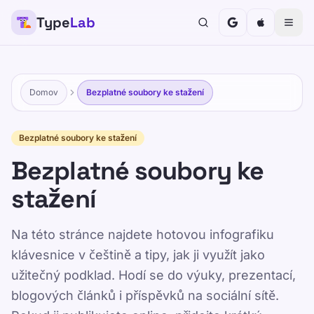
Type
Lab
TypeLab
Udělejte ze psaní zábavné a efektivní pro děti,
dospívající, dospělé i seniory. Učte se svým
vlastním tempem s naším strukturovaným a hravým
Domov
Bezplatné soubory ke stažení
přístupem.
Výcvik
Otestujte se
Bezplatné soubory ke stažení
Bezplatné soubory ke
Domov
/
Bezplatné soubory ke stažení
stažení
CS
Na této stránce najdete hotovou infografiku
Bezplatné soubory ke
klávesnice v češtině a tipy, jak ji využít jako
stažení
užitečný podklad. Hodí se do výuky, prezentací,
blogových článků i příspěvků na sociální sítě.
Published 2025-01-15