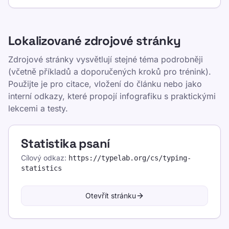
Kontakt
Výcvik
Lokalizované zdrojové stránky
Otestujte se
Hry
Zdrojové stránky vysvětlují stejné téma podrobněji
(včetně příkladů a doporučených kroků pro trénink).
Ceny
Použijte je pro citace, vložení do článku nebo jako
Školení TypeLab – Strukturované lekce psaní pro
interní odkazy, které propojí infografiku s praktickými
všechny úrovně
lekcemi a testy.
Cvičení psaní na stroji
TypeLab X
·
TypeLab LinkedIn
·
TypeLab
Statistika psaní
YouTube
Cílový odkaz
:
https://typelab.org
/cs/typing-
statistics
Otevřít stránku