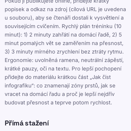
Pokud ji publikujete online, přidejte krátký
popisek a odkaz na zdroj (cílová URL je uvedena
Updated 2026-07-08
u souboru), aby se čtenáři dostali k vysvětlení a
By TypeLab Editorial Team
souvisejícím cvičením. Rychlý plán tréninku (10
minut): 1) 2 minuty zahřátí na domácí řadě, 2) 5
Stáhněte si infografiku klávesnice v češtině a
minut pomalých vět se zaměřením na přesnost,
propojte ji se zdrojovými stránkami pro
citace, výuku, blogy a sdílení se zpětným
3) 3 minuty mírného zrychlení bez ztráty rytmu.
odkazem.
Ergonomie: uvolněná ramena, neutrální zápěstí,
krátké pauzy, oči na textu. Pro lepší pochopení
Zdrojové stránky vysvětlují stejné téma
přidejte do materiálu krátkou část „Jak číst
podrobněji (včetně příkladů a doporučených
infografiku“: co znamenají zóny prstů, jak se
kroků pro trénink). Použijte je pro citace,
vracet na domácí řadu a proč je lepší nejdřív
vložení do článku nebo jako interní odkazy,
které propojí infografiku s praktickými
budovat přesnost a teprve potom rychlost.
lekcemi a testy.
Přímá stažení
S TypeLabem přejdete od jistoty při prvních
klávesách ke každodennímu plynulému psaní