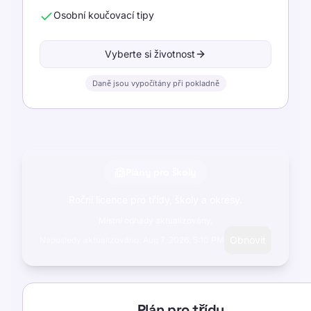
Osobní koučovací tipy
Vyberte si životnost
Daně jsou vypočítány při pokladně
Plány pro školy
Roční licence pro třídy, školy a okresy.
Místní odhady aktualizovány.
Obnovit
Naposledy aktualizováno: Aug 7, 2026, 5:10 PM
Plán pro třídu