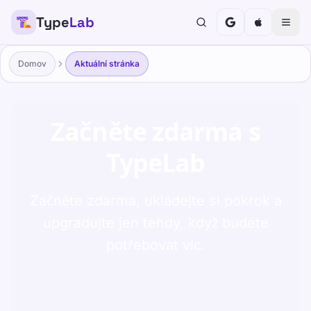
Type
Lab
Plány TypeLab pro školy a studenty
Domov
Aktuální stránka
Začněte zdarma s
TypeLab
Začněte zdarma, ukládejte si pokrok a
upgradujte jen tehdy, když budete
potřebovat víc.