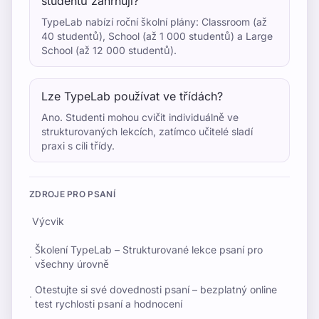
studentů zahrnují?
TypeLab nabízí roční školní plány: Classroom (až
40 studentů), School (až 1 000 studentů) a Large
School (až 12 000 studentů).
Lze TypeLab používat ve třídách?
Ano. Studenti mohou cvičit individuálně ve
strukturovaných lekcích, zatímco učitelé sladí
praxi s cíli třídy.
ZDROJE PRO PSANÍ
Výcvik
Školení TypeLab – Strukturované lekce psaní pro
·
všechny úrovně
Otestujte si své dovednosti psaní – bezplatný online
·
test rychlosti psaní a hodnocení