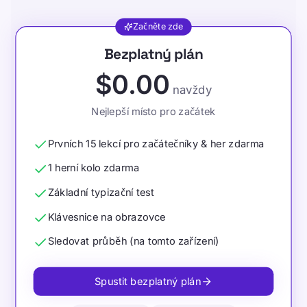
Začněte zde
Vyberte si svůj plán předplatného TypeLab
Bezplatný plán
$0.00
navždy
Nejlepší místo pro začátek
Prvních 15 lekcí pro začátečníky & her zdarma
1 herní kolo zdarma
Základní typizační test
Klávesnice na obrazovce
Sledovat průběh (na tomto zařízení)
Spustit bezplatný plán