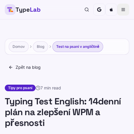
Type
Lab
Domov
Blog
Test na psaní v angličtině
Zpět na blog
7 min read
Tipy pro psaní
Typing Test English: 14denní
plán na zlepšení WPM a
přesnosti