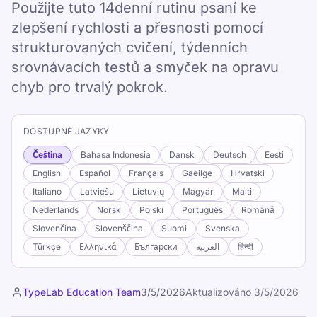
Použijte tuto 14denní rutinu psaní ke
zlepšení rychlosti a přesnosti pomocí
strukturovaných cvičení, týdenních
srovnávacích testů a smyček na opravu
chyb pro trvalý pokrok.
DOSTUPNÉ JAZYKY
Čeština
Bahasa Indonesia
Dansk
Deutsch
Eesti
English
Español
Français
Gaeilge
Hrvatski
Italiano
Latviešu
Lietuvių
Magyar
Malti
Nederlands
Norsk
Polski
Português
Română
Slovenčina
Slovenščina
Suomi
Svenska
Türkçe
Ελληνικά
Български
العربية
हिन्दी
TypeLab Education Team
3/5/2026
Aktualizováno
3/5/2026