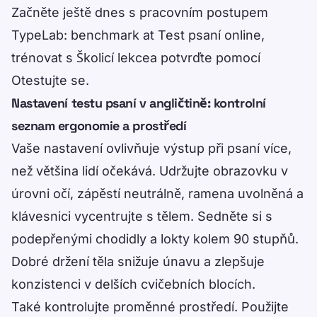
Začněte ještě dnes s pracovním postupem
TypeLab: benchmark at
Test psaní online
,
trénovat s
Školicí lekce
a potvrďte pomocí
Otestujte se
.
Nastavení testu psaní v angličtině: kontrolní
seznam ergonomie a prostředí
Vaše nastavení ovlivňuje výstup při psaní více,
než většina lidí očekává. Udržujte obrazovku v
úrovni očí, zápěstí neutrálně, ramena uvolněná a
klávesnici vycentrujte s tělem. Sedněte si s
podepřenými chodidly a lokty kolem 90 stupňů.
Dobré držení těla snižuje únavu a zlepšuje
konzistenci v delších cvičebních blocích.
Také kontrolujte proměnné prostředí. Použijte