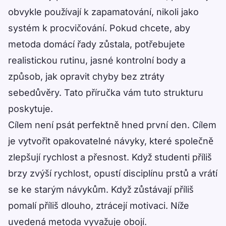
obvykle používají k zapamatování, nikoli jako
systém k procvičování. Pokud chcete, aby
metoda domácí řady zůstala, potřebujete
realistickou rutinu, jasné kontrolní body a
způsob, jak opravit chyby bez ztráty
sebedůvěry. Tato příručka vám tuto strukturu
poskytuje.
Cílem není psát perfektně hned první den. Cílem
je vytvořit opakovatelné návyky, které společně
zlepšují rychlost a přesnost. Když studenti příliš
brzy zvýší rychlost, opustí disciplínu prstů a vrátí
se ke starým návykům. Když zůstávají příliš
pomalí příliš dlouho, ztrácejí motivaci. Níže
uvedená metoda vyvažuje obojí.