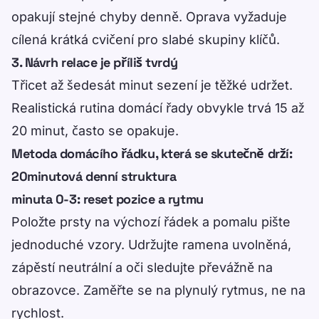
opakují stejné chyby denně. Oprava vyžaduje
cílená krátká cvičení pro slabé skupiny klíčů.
3. Návrh relace je příliš tvrdý
Třicet až šedesát minut sezení je těžké udržet.
Realistická rutina domácí řady obvykle trvá 15 až
20 minut, často se opakuje.
Metoda domácího řádku, která se skutečně drží:
20minutová denní struktura
minuta 0-3: reset pozice a rytmu
Položte prsty na výchozí řádek a pomalu pište
jednoduché vzory. Udržujte ramena uvolněná,
zápěstí neutrální a oči sledujte převážně na
obrazovce. Zaměřte se na plynulý rytmus, ne na
rychlost.