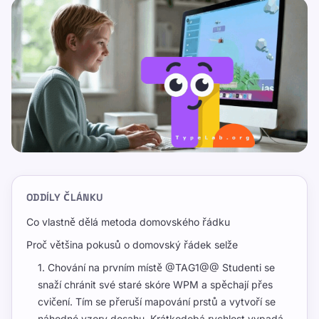
ODDÍLY ČLÁNKU
Co vlastně dělá metoda domovského řádku
Proč většina pokusů o domovský řádek selže
1. Chování na prvním místě @TAG1@@ Studenti se
snaží chránit své staré skóre WPM a spěchají přes
cvičení. Tím se přeruší mapování prstů a vytvoří se
náhodné vzory dosahu. Krátkodobá rychlost vypadá