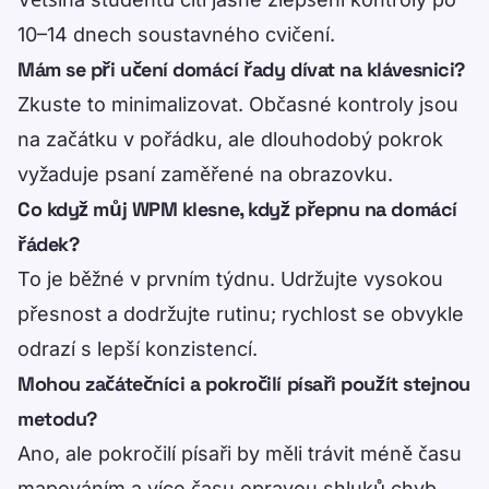
10–14 dnech soustavného cvičení.
Mám se při učení domácí řady dívat na klávesnici?
Zkuste to minimalizovat. Občasné kontroly jsou
na začátku v pořádku, ale dlouhodobý pokrok
vyžaduje psaní zaměřené na obrazovku.
Co když můj WPM klesne, když přepnu na domácí
řádek?
To je běžné v prvním týdnu. Udržujte vysokou
přesnost a dodržujte rutinu; rychlost se obvykle
odrazí s lepší konzistencí.
Mohou začátečníci a pokročilí písaři použít stejnou
metodu?
Ano, ale pokročilí písaři by měli trávit méně času
mapováním a více času opravou shluků chyb