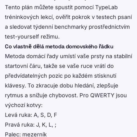
Tento plán můžete spustit pomocí
TypeLab
tréninkových lekcí
, ověřit pokrok v
testech psaní
a sledovat týdenní benchmarky prostřednictvím
test-yourself režimu
.
Co vlastně dělá metoda domovského řádku
Metoda domácí řady umístí vaše prsty na stabilní
startovní čáru, takže se vaše ruce vrátí do
předvídatelných pozic po každém stisknutí
klávesy. To zkracuje dobu hledání, zlepšuje
rytmus a snižuje chybovost. Pro QWERTY jsou
výchozí kotvy:
Levá ruka: A, S, D, F
Pravá ruka: J, K, L, ;
Palec: mezerník