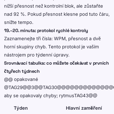
nižší přesnost než kontrolní blok, ale zůstaňte
nad 92 %. Pokud přesnost klesne pod tuto čáru,
snižte tempo.
19.–20. minuta: protokol rychlé kontroly
Zaznamenejte tři čísla: WPM, přesnost a dvě
horní skupiny chyb. Tento protokol je vaším
nástrojem pro týdenní úpravy.
Srovnávací tabulka: co můžete očekávat v prvních
čtyřech týdnech
@@ opakované
@TAG29@@3@@TAG30@@@@@@@@@@
aby se opakovaly chyby; rytmusTAG43@@
Týden
Hlavní zaměření