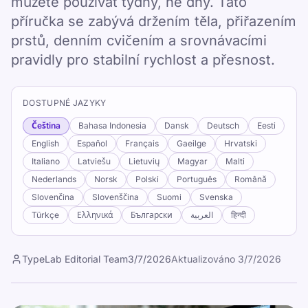
můžete používat týdny, ne dny. Tato
příručka se zabývá držením těla, přiřazením
prstů, denním cvičením a srovnávacími
pravidly pro stabilní rychlost a přesnost.
DOSTUPNÉ JAZYKY
Čeština
Bahasa Indonesia
Dansk
Deutsch
Eesti
English
Español
Français
Gaeilge
Hrvatski
Italiano
Latviešu
Lietuvių
Magyar
Malti
Nederlands
Norsk
Polski
Português
Română
Slovenčina
Slovenščina
Suomi
Svenska
Türkçe
Ελληνικά
Български
العربية
हिन्दी
TypeLab Editorial Team
3/7/2026
Aktualizováno
3/7/2026