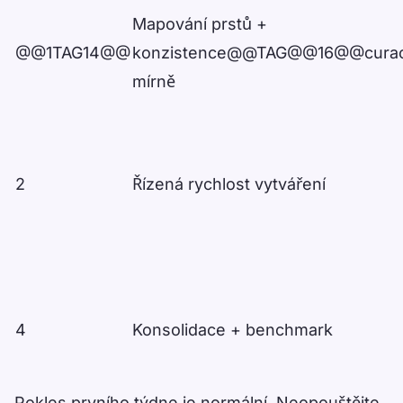
Data table
Mapování prstů +
@@1TAG14@@
konzistence@@TAG@@16@@curac
mírně
2
Řízená rychlost vytváření
4
Konsolidace + benchmark
Pokles prvního týdne je normální. Neopouštějte