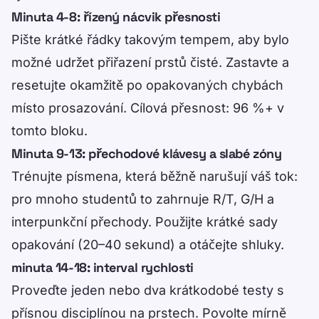
Minuta 4-8: řízený nácvik přesnosti
Pište krátké řádky takovým tempem, aby bylo
možné udržet přiřazení prstů čisté. Zastavte a
resetujte okamžitě po opakovaných chybách
místo prosazování. Cílová přesnost: 96 %+ v
tomto bloku.
Minuta 9-13: přechodové klávesy a slabé zóny
Trénujte písmena, která běžně narušují váš tok:
pro mnoho studentů to zahrnuje R/T, G/H a
interpunkční přechody. Použijte krátké sady
opakování (20–40 sekund) a otáčejte shluky.
minuta 14-18: interval rychlosti
Proveďte jeden nebo dva krátkodobé testy s
přísnou disciplínou na prstech. Povolte mírně