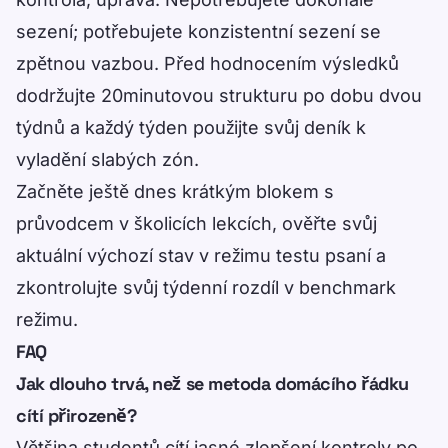
sezení; potřebujete konzistentní sezení se
zpětnou vazbou. Před hodnocením výsledků
dodržujte 20minutovou strukturu po dobu dvou
týdnů a každý týden použijte svůj deník k
vyladění slabých zón.
Začněte ještě dnes krátkým blokem s
průvodcem v
školicích lekcích
, ověřte svůj
aktuální výchozí stav v
režimu testu psaní
a
zkontrolujte svůj týdenní rozdíl v
benchmark
režimu
.
FAQ
Jak dlouho trvá, než se metoda domácího řádku
cítí přirozeně?
Většina studentů cítí jasné zlepšení kontroly po