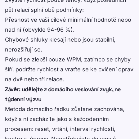
pět relací splní obě podmínky:
Přesnost ve vaší cílové minimální hodnotě nebo
nad ní (obvykle 94-96 %).
Chybové shluky klesají nebo jsou stabilní,
nerozšiřují se.
Pokud se zlepší pouze WPM, zatímco se chyby
šíří, podržte rychlost a vraťte se ke cvičení oprav
na dvě nebo tři relace.
Závěr: udělejte z domácího veslování zvyk, ne
týdenní výzvu
Metoda domácího řádku zůstane zachována,
když s ní zacházíte jako s každodenním
procesem: reset, vrtání, interval rychlosti,
kontrola, úprava. Nepotřebujete dokonalé