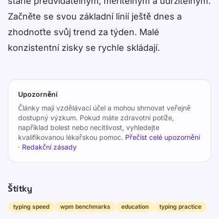
stane předvídatelným, měřitelným a udržitelným.
Začněte se svou základní linií ještě dnes a
zhodnoťte svůj trend za týden. Malé
konzistentní zisky se rychle skládají.
Upozornění
Články mají vzdělávací účel a mohou shrnovat veřejně
dostupný výzkum. Pokud máte zdravotní potíže,
například bolest nebo necitlivost, vyhledejte
kvalifikovanou lékařskou pomoc.
Přečíst celé upozornění
·
Redakční zásady
Štítky
typing speed
wpm benchmarks
education
typing practice