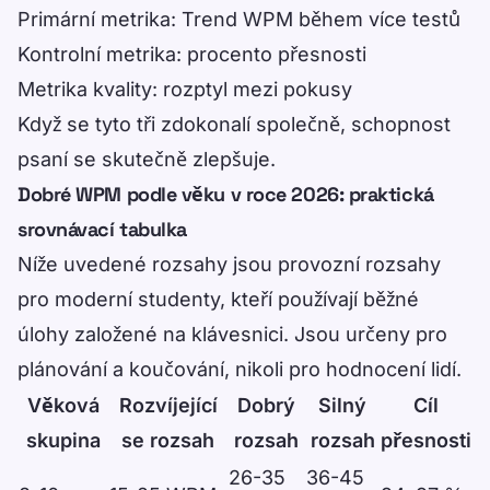
Primární metrika: Trend WPM během více testů
Kontrolní metrika: procento přesnosti
Metrika kvality: rozptyl mezi pokusy
Když se tyto tři zdokonalí společně, schopnost
psaní se skutečně zlepšuje.
Dobré WPM podle věku v roce 2026: praktická
srovnávací tabulka
Níže uvedené rozsahy jsou provozní rozsahy
pro moderní studenty, kteří používají běžné
úlohy založené na klávesnici. Jsou určeny pro
plánování a koučování, nikoli pro hodnocení lidí.
Věková
Rozvíjející
Dobrý
Silný
Cíl
skupina
se rozsah
rozsah
rozsah
přesnosti
Data table
26-35
36-45