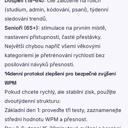
Dospělí (18–64):
cíle založené na rolích
(studium, admin, kódování, psaní), týdenní
sledování trendů.
Senioři (65+):
stimulace na prvním místě,
nastavení přístupnosti, časté přestávky.
Největší chybou napříč všemi věkovými
kategoriemi je přetrénování rychlosti bez
posilování návyků přesnosti.
14denní protokol zlepšení pro bezpečné zvýšení
WPM
Pokud chcete rychlý, ale stabilní zisk, použijte
dvoutýdenní strukturu:
Základní den 1: proveďte tři testy, zaznamenejte
střední hodnotu WPM a přesnost.