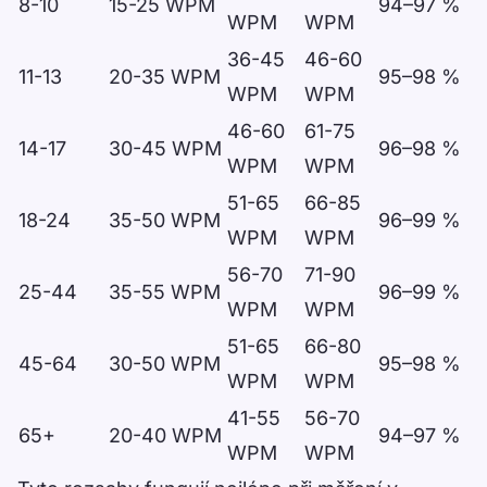
8-10
15-25 WPM
94–97 %
WPM
WPM
36-45
46-60
11-13
20-35 WPM
95–98 %
WPM
WPM
46-60
61-75
14-17
30-45 WPM
96–98 %
WPM
WPM
51-65
66-85
18-24
35-50 WPM
96–99 %
WPM
WPM
56-70
71-90
25-44
35-55 WPM
96–99 %
WPM
WPM
51-65
66-80
45-64
30-50 WPM
95–98 %
WPM
WPM
41-55
56-70
65+
20-40 WPM
94–97 %
WPM
WPM