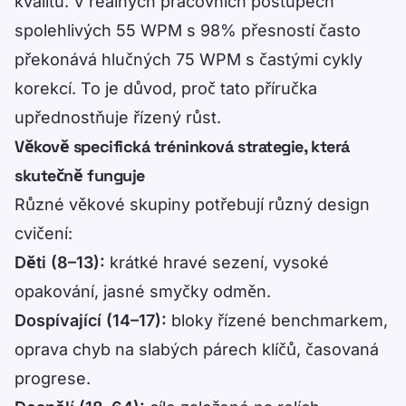
kvalitu. V reálných pracovních postupech
spolehlivých 55 WPM s 98% přesností často
překonává hlučných 75 WPM s častými cykly
korekcí. To je důvod, proč tato příručka
upřednostňuje řízený růst.
Věkově specifická tréninková strategie, která
skutečně funguje
Různé věkové skupiny potřebují různý design
cvičení:
Děti (8–13):
krátké hravé sezení, vysoké
opakování, jasné smyčky odměn.
Dospívající (14–17):
bloky řízené benchmarkem,
oprava chyb na slabých párech klíčů, časovaná
progrese.