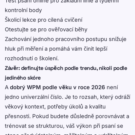
Test psaní online
pro základní linie a týdenní
kontrolní body
Školicí lekce
pro cílená cvičení
Otestujte se
pro ověřovací běhy
Zachování jednoho pracovního postupu snižuje
hluk při měření a pomáhá vám činit lepší
rozhodnutí o školení.
Závěr: definujte úspěch podle trendu, nikoli podle
jediného skóre
A
dobrý WPM podle věku v roce 2026
není
jedno univerzální číslo. Je to rozsah, který odráží
věkový kontext, potřeby úkolů a kvalitu
přesnosti. Pokud budete důsledně porovnávat a
trénovat se strukturou, váš výkon při psaní se