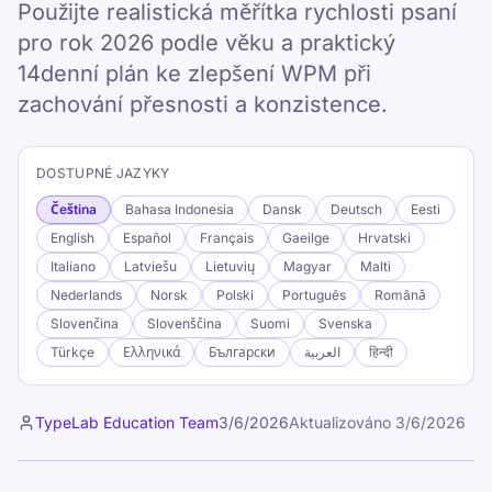
Použijte realistická měřítka rychlosti psaní
pro rok 2026 podle věku a praktický
14denní plán ke zlepšení WPM při
zachování přesnosti a konzistence.
DOSTUPNÉ JAZYKY
Čeština
Bahasa Indonesia
Dansk
Deutsch
Eesti
English
Español
Français
Gaeilge
Hrvatski
Italiano
Latviešu
Lietuvių
Magyar
Malti
Nederlands
Norsk
Polski
Português
Română
Slovenčina
Slovenščina
Suomi
Svenska
Türkçe
Ελληνικά
Български
العربية
हिन्दी
TypeLab Education Team
3/6/2026
Aktualizováno
3/6/2026