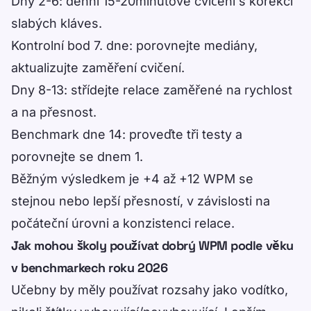
Dny 2-6: denní 15-20minutové cvičení s korekcí
slabých kláves.
Kontrolní bod 7. dne: porovnejte mediány,
aktualizujte zaměření cvičení.
Dny 8-13: střídejte relace zaměřené na rychlost
a na přesnost.
Benchmark dne 14: proveďte tři testy a
porovnejte se dnem 1.
Běžným výsledkem je +4 až +12 WPM se
stejnou nebo lepší přesností, v závislosti na
počáteční úrovni a konzistenci relace.
Jak mohou školy používat dobrý WPM podle věku
v benchmarkech roku 2026
Učebny by měly používat rozsahy jako vodítko,