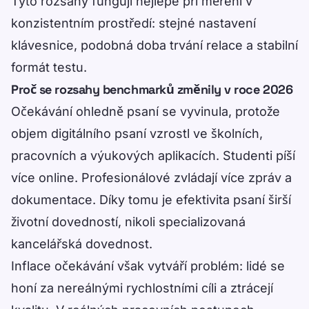
Tyto rozsahy fungují nejlépe při měření v
konzistentním prostředí: stejné nastavení
klávesnice, podobná doba trvání relace a stabilní
formát testu.
Proč se rozsahy benchmarků změnily v roce 2026
Očekávání ohledně psaní se vyvinula, protože
objem digitálního psaní vzrostl ve školních,
pracovních a výukových aplikacích. Studenti píší
více online. Profesionálové zvládají více zpráv a
dokumentace. Díky tomu je efektivita psaní širší
životní dovedností, nikoli specializovaná
kancelářská dovednost.
Inflace očekávání však vytváří problém: lidé se
honí za nereálnými rychlostními cíli a ztrácejí