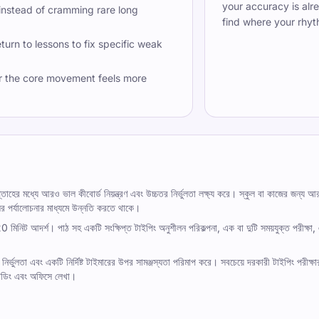
your accuracy is alr
 instead of cramming rare long
find where your rhyt
turn to lessons to fix specific weak
r the core movement feels more
তাহের মধ্যে আরও ভাল কীবোর্ড নিয়ন্ত্রণ এবং উচ্চতর নির্ভুলতা লক্ষ্য করে। স্কুল বা কাজের জন্
লির পর্যালোচনার মাধ্যমে উন্নতি করতে থাকে।
 মিনিট আদর্শ। পাঠ সহ একটি সংক্ষিপ্ত টাইপিং অনুশীলন পরিকল্পনা, এক বা দুটি সময়যুক্ত পরীক্ষা, এব
র্ভুলতা এবং একটি নির্দিষ্ট টাইমারের উপর সামঞ্জস্যতা পরিমাপ করে। সবচেয়ে দরকারী টাইপিং পরীক
, কোডিং এবং অফিসে লেখা।