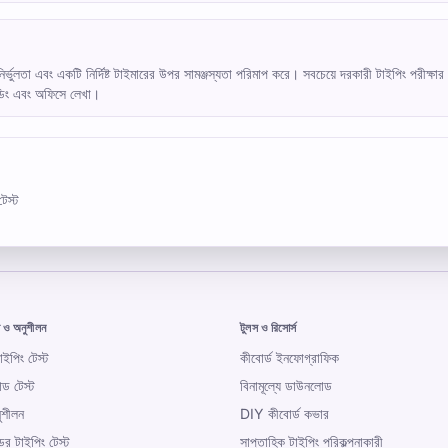
্ভুলতা এবং একটি নির্দিষ্ট টাইমারের উপর সামঞ্জস্যতা পরিমাপ করে। সবচেয়ে দরকারী টাইপিং পরীক্
কোডিং এবং অফিসে লেখা।
টেস্ট
ট ও অনুশীলন
টুলস ও রিসোর্স
ইপিং টেস্ট
কীবোর্ড ইনফোগ্রাফিক
িড টেস্ট
বিনামূল্যে ডাউনলোড
ুশীলন
DIY কীবোর্ড কভার
ের টাইপিং টেস্ট
সাপ্তাহিক টাইপিং পরিকল্পনাকারী