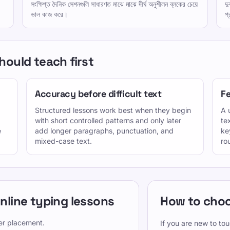
সংক্ষিপ্ত দৈনিক সেশনগুলি সাধারণত মাঝে মাঝে দীর্ঘ অনুশীলন ব্লকের চেয়ে
দু
ভাল কাজ করে।
প
ould teach first
Accuracy before difficult text
Fe
Structured lessons work best when they begin
A 
with short controlled patterns and only later
te
e
add longer paragraphs, punctuation, and
ke
mixed-case text.
ro
nline typing lessons
How to choo
ger placement.
If you are new to tou