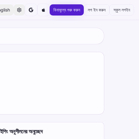
glish
বিনামূল্যে শুরু করুন
লগ ইন করুন
স্কুল লগইন
াইপিং অনুশীলনের অনুচ্ছেদ