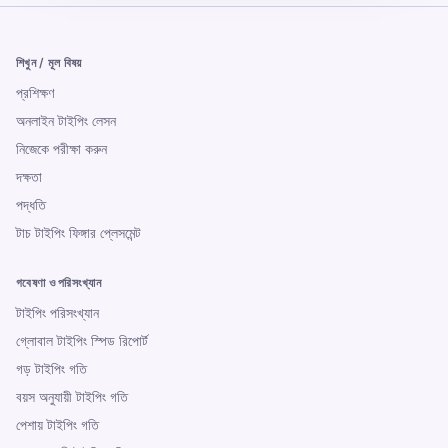
শিখুন / মূল বিষয়
প্রশিক্ষণ
অনলাইন টাইপিং লেসন
নিজেকে পরীক্ষা করুন
দক্ষতা
পদ্ধতি
টাচ টাইপিং ফিঙ্গার প্লেসমেন্ট
গবেষণা ও পরিসংখ্যান
টাইপিং পরিসংখ্যান
গ্লোবাল টাইপিং স্পিড রিপোর্ট
গড় টাইপিং গতি
বয়স অনুযায়ী টাইপিং গতি
পেশায় টাইপিং গতি