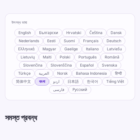
উপলব্ধ ভাষা
English
Български
Hrvatski
Čeština
Dansk
Nederlands
Eesti
Suomi
Français
Deutsch
Ελληνικά
Magyar
Gaeilge
Italiano
Latviešu
Lietuvių
Malti
Polski
Português
Română
Slovenčina
Slovenščina
Español
Svenska
Türkçe
العربية
Norsk
Bahasa Indonesia
हिन्दी
简体中文
বাংলা
اردو
日本語
한국어
Tiếng Việt
فارسی
Русский
সমস্ত প্রবন্ধ