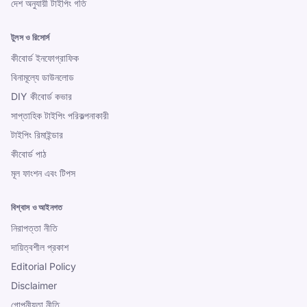
দেশ অনুযায়ী টাইপিং গতি
টুলস ও রিসোর্স
কীবোর্ড ইনফোগ্রাফিক
বিনামূল্যে ডাউনলোড
DIY কীবোর্ড কভার
সাপ্তাহিক টাইপিং পরিকল্পনাকারী
টাইপিং রিমাইন্ডার
কীবোর্ড পাঠ
মূল ফাংশন এবং টিপস
বিশ্বাস ও আইনগত
নিরাপত্তা নীতি
দায়িত্বশীল প্রকাশ
Editorial Policy
Disclaimer
গোপনীয়তা নীতি