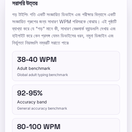
সরাসরি উত্তর
By TypeLab Editorial Team
গড় টাইপিং গতি একটি সংজ্ঞায়িত ডিভাইস এবং পরীক্ষার বিন্যাসে একটি
শিশু, প্রাপ্তবয়স্ক, অফিস কর্মী এবং পেশাদার টাইপিস্টদের জন্য গড়
সংজ্ঞায়িত গ্রুপের জন্য সাধারণ WPM পরিসরকে বোঝায়। এই পৃষ্ঠাটি
টাইপিং গতির মানদণ্ড দেখুন, এছাড়াও WPM কে প্রভাবিত করে
ব্যাখ্যা করে যে "গড়" মানে কী, সাধারণ বেঞ্চমার্ক ব্যান্ডগুলি দেখায় এবং
এমন প্রধান কারণগুলি।
হাইলাইট করে কেন প্রসঙ্গ যেমন ডিভাইসের ধরন, নমুনা ডিজাইন এবং
নির্ভুলতা নিয়মগুলি নম্বরটি সরাতে পারে৷
TypeLab ব্যবহার করে প্রথম কীগুলোতে আত্মবিশ্বাস তৈরি করে
ধাপে ধাপে দৈনন্দিন টাচ টাইপিং অভ্যাস গড়ে তুলুন। কাঠামোবদ্ধ
38-40 WPM
লেসন, বারবার করা যায় এমন টেস্ট, আর গেমভিত্তিক প্র্যাকটিস
Adult benchmark
আপনার গতি ও নির্ভুলতা দুটোই স্থিরভাবে উন্নত করে।
Global adult typing benchmark
Pick one clear goal for today, go slowly
enough to stay accurate, and re-check under
92-95%
the same settings.
Accuracy band
General accuracy benchmark
টাইপিং স্পিড টেস্ট দিন, ফ্রি লেসন ফলো করুন, আর প্রতিদিন
অনুশীলন করে WPM ও একুরেসি বাড়ান।
80-100 WPM