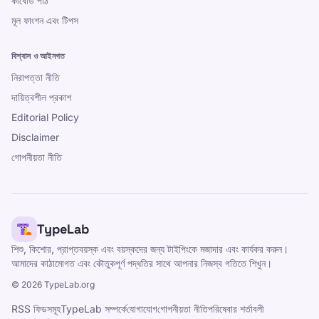
কীবোর্ড পাঠ
মূল ফাংশন এবং টিপস
বিশ্বাস ও আইনগত
নিরাপত্তা নীতি
দায়িত্বশীল প্রকাশ
Editorial Policy
Disclaimer
গোপনীয়তা নীতি
TypeLab
শিশু, কিশোর, প্রাপ্তবয়স্ক এবং বয়স্কদের জন্য টাইপিংকে মজাদার এবং কার্যকর করুন।
আমাদের কাঠামোগত এবং কৌতুকপূর্ণ পদ্ধতির সাথে আপনার নিজস্ব গতিতে শিখুন।
©
2026
TypeLab.org
RSS ফিডসমূহ
TypeLab সম্পর্কে
যোগাযোগ
গোপনীয়তা নীতি
পরিষেবার শর্তাবলী