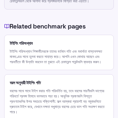
রেফারেন্সগুলি থেকে আলাদা করে প্রসঙ্গগুলিকে মিশ্রিত করা এড়াতে।
গেমস
মূল্য নির্ধারণ
টাইপিং পরিসংখ্যান
Related benchmark pages
গড় টাইপিং গতি
TypeLab X
·
TypeLab LinkedIn
·
TypeLab
টাইপিং পরিসংখ্যান
YouTube
টাইপিং পরিসংখ্যান শিক্ষার্থীদেরকে তাদের বর্তমান গতি এবং যথার্থতা বাস্তবসম্মত
মানদণ্ডের সাথে তুলনা করতে সাহায্য করে। আপনি এখন কোথায় আছেন এবং
পরবর্তীতে কী উন্নতি করবেন তা বুঝতে এই রেফারেন্স পয়েন্টগুলি ব্যবহার করুন।
বয়স অনুযায়ী টাইপিং গতি
বয়সের সাথে সাথে টাইপ করার গতি পরিবর্তিত হয়, তবে বয়সের সারণীগুলি ভাগ্যের
পরিবর্তে প্রসঙ্গ হিসাবে ভালভাবে পড়া হয়। আধুনিক প্রমাণগুলি বিস্তৃত
প্রবণতাগুলির উপর সবচেয়ে শক্তিশালী: অল্প বয়স্করা প্রায়শই বড় নমুনাগুলিতে
দ্রুততম টাইপ করে, যেখানে দক্ষতা শুধুমাত্র বয়সের চেয়ে ভাল গতি সংরক্ষণ করতে
পারে।