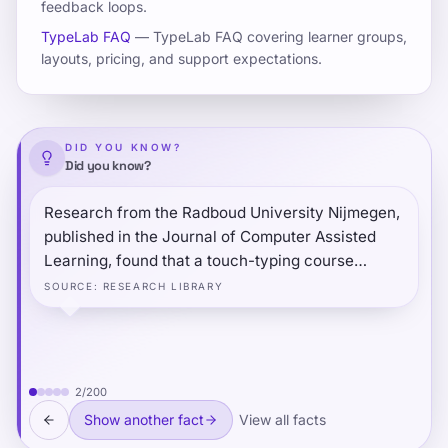
feedback loops.
একটি সংজ্ঞায়িত গ্রুপের জন্য সাধারণ WPM পরিসরকে বোঝায়।
এই পৃষ্ঠাটি ব্যাখ্যা করে যে "গড়" মানে কী, সাধারণ বেঞ্চমার্ক
TypeLab FAQ
— TypeLab FAQ covering learner groups,
layouts, pricing, and support expectations.
ব্যান্ডগুলি দেখায় এবং হাইলাইট করে কেন প্রসঙ্গ যেমন ডিভাইসের
ধরন, নমুনা ডিজাইন এবং নির্ভুলতা নিয়মগুলি নম্বরটি সরাতে পারে৷
Key takeaways
DID YOU KNOW?
Did you know?
সমস্ত ডিভাইস এবং পরীক্ষা জুড়ে কোনো একক সার্বজনীন গড়
নেই।
Research from the Radboud University Nijmegen,
published in the Journal of Computer Assisted
প্রাপ্তবয়স্ক কম্পিউটার টাইপিং গড় জাতীয় প্যানেলে উচ্চ 30
Learning, found that a touch-typing course
improved not just typing speed, but also produced
থেকে কম 40s AWPM-এ বসে।
SOURCE
:
RESEARCH LIBRARY
significantly better progress in spelling accuracy
in children in grades 4–6 — an effect not seen in
স্ব-নির্বাচিত টাইপিং-পরীক্ষা ডেটাসেটগুলি সাধারণ জনসংখ্যার
the control group that received no typing
অধ্যয়নের চেয়ে বেশি চলে।
instruction.
2
/
200
নির্ভুলতা এবং সংশোধন খরচ শুধুমাত্র কাঁচা WPM নয়,
Show another fact
View all facts
ব্যবহারযোগ্য গতি নির্ধারণ করে।