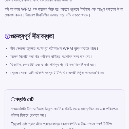
যদি আপনার WPM গড় ব্যান্ডের নিচে হয়, তাহলে প্রথমে নির্ভুলতা এবং আঙুল বসানোর উপর
ফোকাস করুন। নিয়ন্ত্রণ স্থিতিশীল হওয়ার পরে গতি বাড়তে থাকে।
সম্পদ
গুরুত্বপূর্ণ সীমাবদ্ধতা
শিশু, কিশোর, প্রাপ্তবয়স্ক এবং বয়স্কদের জন্য টাইপিংকে মজাদার এবং
কার্যকর করুন। আমাদের কাঠামোগত এবং কৌতুকপূর্ণ পদ্ধতির সাথে আপনার
দীর্ঘ সেশনের তুলনায় সংক্ষিপ্ত পরীক্ষাগুলি WPM বৃদ্ধি করতে পারে।
নিজস্ব গতিতে শিখুন।
অনেক রিপোর্ট করা গড় পরীক্ষার বাইরের সংশোধন সময় বাদ দেয়।
ডিভাইস, লেআউট এবং ভাষার পার্থক্য প্রায়ই কম রিপোর্ট করা হয়।
বিভিন্ন
স্বেচ্ছাসেবক ডেটাসেটগুলি সমস্ত টাইপিস্টের একটি নিখুঁত আদমশুমারি নয়৷
গোপনীয়তা নীতি
পরিষেবার শর্তাবলী
Editorial Policy
পদ্ধতি নোট
যোগাযোগ
বেঞ্চমার্কগুলি উত্স তালিকায় উদ্ধৃত পাবলিক স্টাডি থেকে সংশ্লেষিত হয় এবং পরিকল্পনা
পরিসর হিসাবে দেখানো হয়।
প্রশিক্ষণ
TypeLab প্রাত্যহিক প্রাপ্তবয়স্ক বেঞ্চমার্কগুলিকে উচ্চ-দক্ষতা স্পর্শ-টাইপিং
নিজেকে পরীক্ষা করুন