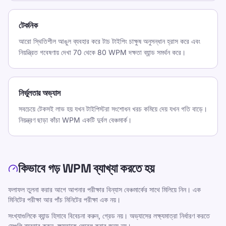
এই পৃষ্ঠা শেয়ার করুন
X এ শেয়ার করুন
টেকনিক
আরো স্থিতিশীল আঙুল ব্যবহার করে টাচ টাইপিং চাক্ষুষ অনুসন্ধান হ্রাস করে এবং
Facebook এ শেয়ার করুন
নিয়ন্ত্রিত গবেষণায় দেখা 70 থেকে 80 WPM দক্ষতা ব্যান্ড সমর্থন করে।
LinkedIn এ শেয়ার করুন
WhatsApp এ শেয়ার করুন
নির্ভুলতার অভ্যাস
সবচেয়ে টেকসই লাভ হয় যখন টাইপিস্টরা সংশোধন খরচ কমিয়ে দেয় যখন গতি বাড়ে।
নিয়ন্ত্রণ ছাড়া কাঁচা WPM একটি দুর্বল বেঞ্চমার্ক।
পরিসংখ্যান
গড় টাইপিং গতি ডিভাইস, নমুনা এবং কৌশলের সাথে পরিবর্তন হয়
যতটা বয়সের সাথে পরিবর্তিত হয়। একটি বেঞ্চমার্ক পড়ার সবচেয়ে
কিভাবে গড় WPM ব্যাখ্যা করতে হয়
নিরাপদ উপায় হল এটিকে ব্যক্তিগত রায় হিসাবে বিবেচনা করার আগে
এটি কোন জনসংখ্যা থেকে এসেছে তা জিজ্ঞাসা করা।
ফলাফল তুলনা করার আগে আপনার পরীক্ষার বিন্যাস বেঞ্চমার্কের সাথে মিলিয়ে নিন। এক
মিনিটের পরীক্ষা আর পাঁচ মিনিটের পরীক্ষা এক নয়।
সংখ্যাগুলিকে ব্যান্ড হিসাবে বিবেচনা করুন, গ্রেড নয়। অভ্যাসের লক্ষ্যমাত্রা নির্ধারণ করতে
সেগুলি ব্যবহার করুন, ক্ষমতাকে লেবেল করার জন্য নয়।