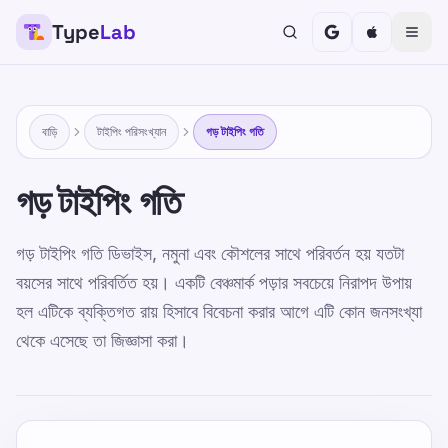
Type
Lab
TypeLab
শিশু, কিশোর, প্রাপ্তবয়স্ক এবং বয়স্কদের জন্য টাইপিংকে মজাদার এবং কার্যকর
করুন। আমাদের কাঠামোগত এবং কৌতুকপূর্ণ পদ্ধতির সাথে আপনার নিজস্ব
গতিতে শিখুন।
বাড়ি
টাইপিং পরিসংখ্যান
গড় টাইপিং গতি
প্রশিক্ষণ
নিজেকে পরীক্ষা করুন
গড় টাইপিং গতি
বাড়ি
/
টাইপিং পরিসংখ্যান
/
গড় টাইপিং গতি
গড় টাইপিং গতি ডিভাইস, নমুনা এবং কৌশলের সাথে পরিবর্তন হয় যতটা
বয়সের সাথে পরিবর্তিত হয়। একটি বেঞ্চমার্ক পড়ার সবচেয়ে নিরাপদ উপায়
BN
হল এটিকে ব্যক্তিগত রায় হিসাবে বিবেচনা করার আগে এটি কোন জনসংখ্যা
গড় টাইপিং গতি
থেকে এসেছে তা জিজ্ঞাসা করা।
Published 2025-01-15
Updated 2026-07-08