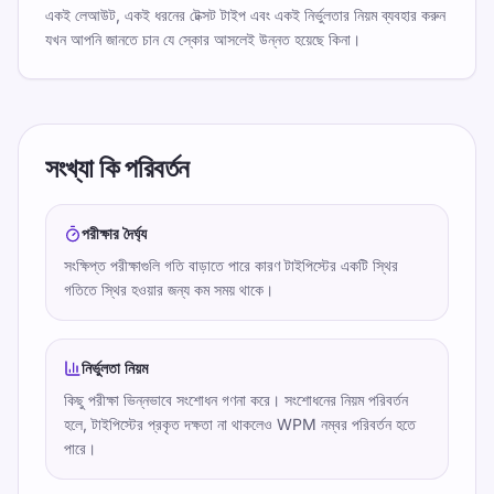
একই লেআউট, একই ধরনের টেক্সট টাইপ এবং একই নির্ভুলতার নিয়ম ব্যবহার করুন
যখন আপনি জানতে চান যে স্কোর আসলেই উন্নত হয়েছে কিনা।
সংখ্যা কি পরিবর্তন
পরীক্ষার দৈর্ঘ্য
সংক্ষিপ্ত পরীক্ষাগুলি গতি বাড়াতে পারে কারণ টাইপিস্টের একটি স্থির
গতিতে স্থির হওয়ার জন্য কম সময় থাকে।
নির্ভুলতা নিয়ম
কিছু পরীক্ষা ভিন্নভাবে সংশোধন গণনা করে। সংশোধনের নিয়ম পরিবর্তন
হলে, টাইপিস্টের প্রকৃত দক্ষতা না থাকলেও WPM নম্বর পরিবর্তন হতে
পারে।