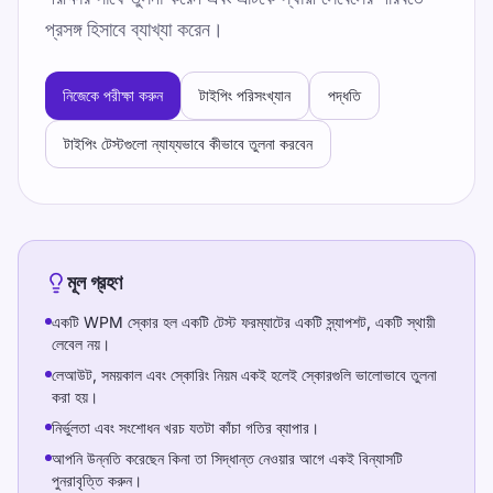
প্রসঙ্গ হিসাবে ব্যাখ্যা করেন।
নিজেকে পরীক্ষা করুন
টাইপিং পরিসংখ্যান
পদ্ধতি
টাইপিং টেস্টগুলো ন্যায্যভাবে কীভাবে তুলনা করবেন
মূল গ্রহণ
একটি WPM স্কোর হল একটি টেস্ট ফরম্যাটের একটি স্ন্যাপশট, একটি স্থায়ী
লেবেল নয়।
লেআউট, সময়কাল এবং স্কোরিং নিয়ম একই হলেই স্কোরগুলি ভালোভাবে তুলনা
করা হয়।
নির্ভুলতা এবং সংশোধন খরচ যতটা কাঁচা গতির ব্যাপার।
আপনি উন্নতি করেছেন কিনা তা সিদ্ধান্ত নেওয়ার আগে একই বিন্যাসটি
পুনরাবৃত্তি করুন।