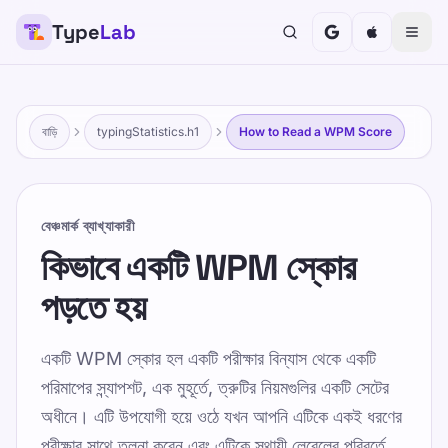
Type
Lab
বাড়ি
typingStatistics.h1
How to Read a WPM Score
বেঞ্চমার্ক ব্যাখ্যাকারী
কিভাবে একটি WPM স্কোর
পড়তে হয়
একটি WPM স্কোর হল একটি পরীক্ষার বিন্যাস থেকে একটি
পরিমাপের স্ন্যাপশট, এক মুহূর্তে, ত্রুটির নিয়মগুলির একটি সেটের
অধীনে। এটি উপযোগী হয়ে ওঠে যখন আপনি এটিকে একই ধরণের
পরীক্ষার সাথে তুলনা করেন এবং এটিকে স্থায়ী লেবেলের পরিবর্তে