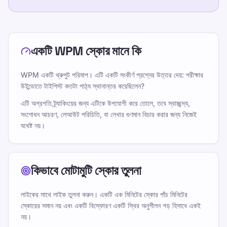
একটি WPM স্কোর মানে কি
WPM একটি থ্রুপুট পরিমাপ। এটি একটি সংকীর্ণ প্রশ্নের উত্তর দেয়: পরীক্ষার
উইন্ডোতে টাইপিস্ট কতটা পাঠ্য স্থানান্তর করেছিলেন?
এটি অগ্রগতি ট্র্যাকিংয়ের জন্য এটিকে উপযোগী করে তোলে, তবে স্বাচ্ছন্দ্য,
সংশোধন আচরণ, লেআউট পরিচিতি, বা লেখার গুণমান বিচার করার জন্য নিজেই
যথেষ্ট নয়।
কিভাবে মোটামুটি স্কোর তুলনা
লাইকের সাথে লাইক তুলনা করুন। একটি এক মিনিটের স্কোর পাঁচ মিনিটের
স্কোরের সমান নয় এবং একটি বিস্ফোরণ একটি স্থির অনুশীলন গড় হিসাবে একই
নয়।