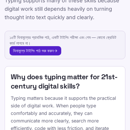
Typing supports many of these skills because
Published 2025-01-15
digital work still depends heavily on turning
Updated 2026-07-08
thought into text quickly and clearly.
By TypeLab Editorial Team
১৫টি বিনামূল্যের প্রাথমিক পাঠ, একটি টাইপিং পরীক্ষা এবং গেম — কোনো ক্রেডিট
Learn the digital skills that matter in school
কার্ড লাগবে না।
and work, from communication and
বিনামূল্যে টাইপিং পাঠ শুরু করুন
information literacy to touch typing, editing,
and safe online collaboration.
This page connects major skills frameworks
Why does typing matter for 21st-
to the keyboard-based tasks learners actually
century digital skills?
perform in school, study, and professional
settings.
Typing matters because it supports the practical
side of digital work. When people type
TypeLab ব্যবহার করে প্রথম কীগুলোতে আত্মবিশ্বাস তৈরি করে
comfortably and accurately, they can
ধাপে ধাপে দৈনন্দিন টাচ টাইপিং অভ্যাস গড়ে তুলুন। কাঠামোবদ্ধ
communicate more clearly, search more
লেসন, বারবার করা যায় এমন টেস্ট, আর গেমভিত্তিক প্র্যাকটিস
efficiently, code with less friction, and iterate