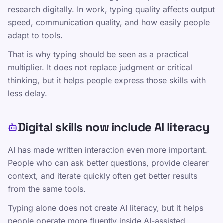
research digitally. In work, typing quality affects output
গেমস
speed, communication quality, and how easily people
মূল্য নির্ধারণ
adapt to tools.
অনলাইন টাইপিং লেসন
That is why typing should be seen as a practical
টাইপিং অনুশীলন
multiplier. It does not replace judgment or critical
TypeLab X
·
TypeLab LinkedIn
·
TypeLab
thinking, but it helps people express those skills with
YouTube
less delay.
Digital skills now include AI literacy
AI has made written interaction even more important.
People who can ask better questions, provide clearer
context, and iterate quickly often get better results
from the same tools.
Typing alone does not create AI literacy, but it helps
people operate more fluently inside AI-assisted