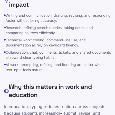
impact
Writing and communication: drafting, revising, and responding
faster without losing accuracy.
সম্পদ
Research: refining search queries, taking notes, and
comparing sources efficiently.
শিশু, কিশোর, প্রাপ্তবয়স্ক এবং বয়স্কদের জন্য টাইপিংকে মজাদার এবং
Technical work: coding, command-line use, and
কার্যকর করুন। আমাদের কাঠামোগত এবং কৌতুকপূর্ণ পদ্ধতির সাথে আপনার
documentation all rely on keyboard fluency.
নিজস্ব গতিতে শিখুন।
Collaboration: chat, comments, tickets, and shared documents
all reward clear typing habits.
বিভিন্ন
AI work: prompting, refining, and iterating are easier when
text input feels natural.
গোপনীয়তা নীতি
পরিষেবার শর্তাবলী
Why this matters in work and
Editorial Policy
education
যোগাযোগ
প্রশিক্ষণ
In education, typing reduces friction across subjects
নিজেকে পরীক্ষা করুন
because students increasingly submit, revise, and