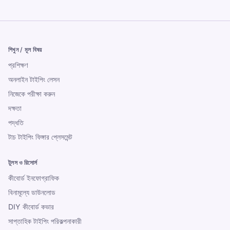
শিখুন / মূল বিষয়
প্রশিক্ষণ
অনলাইন টাইপিং লেসন
নিজেকে পরীক্ষা করুন
দক্ষতা
পদ্ধতি
টাচ টাইপিং ফিঙ্গার প্লেসমেন্ট
টুলস ও রিসোর্স
কীবোর্ড ইনফোগ্রাফিক
বিনামূল্যে ডাউনলোড
DIY কীবোর্ড কভার
সাপ্তাহিক টাইপিং পরিকল্পনাকারী