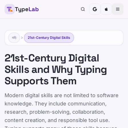
Type
Lab
TypeLab
শিশু, কিশোর, প্রাপ্তবয়স্ক এবং বয়স্কদের জন্য টাইপিংকে মজাদার এবং কার্যকর
করুন। আমাদের কাঠামোগত এবং কৌতুকপূর্ণ পদ্ধতির সাথে আপনার নিজস্ব
গতিতে শিখুন।
বাড়ি
21st-Century Digital Skills
প্রশিক্ষণ
নিজেকে পরীক্ষা করুন
21st-Century Digital
বাড়ি
/
21st-Century Digital Skills for School and Work
Skills and Why Typing
Supports Them
BN
21st-Century Digital
Modern digital skills are not limited to software
Skills for School and
knowledge. They include communication,
research, problem-solving, collaboration,
Work
content creation, and responsible tool use.