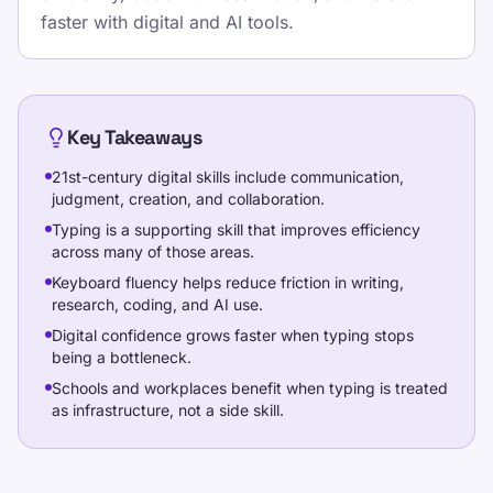
আপনার গতি ও নির্ভুলতা দুটোই স্থিরভাবে উন্নত করে।
faster with digital and AI tools.
Pick one clear goal for today, go slowly
enough to stay accurate, and re-check under
the same settings.
Key Takeaways
টাইপিং স্পিড টেস্ট দিন, ফ্রি লেসন ফলো করুন, আর প্রতিদিন
21st-century digital skills include communication,
অনুশীলন করে WPM ও একুরেসি বাড়ান।
judgment, creation, and collaboration.
Typing is a supporting skill that improves efficiency
across many of those areas.
প্রশিক্ষণ
Keyboard fluency helps reduce friction in writing,
research, coding, and AI use.
Digital confidence grows faster when typing stops
নিজেকে পরীক্ষা করুন
being a bottleneck.
Schools and workplaces benefit when typing is treated
as infrastructure, not a side skill.
Communication, collaboration, and content