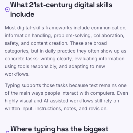
What 21st-century digital skills
creation
include
Information judgment, problem solving,
and digital safety
Most digital-skills frameworks include communication,
information handling, problem-solving, collaboration,
Touch typing as an enabling input skill
safety, and content creation. These are broad
categories, but in daily practice they often show up as
concrete tasks: writing clearly, evaluating information,
এই পৃষ্ঠা শেয়ার করুন
using tools responsibly, and adapting to new
workflows.
X এ শেয়ার করুন
Typing supports those tasks because text remains one
Facebook এ শেয়ার করুন
of the main ways people interact with computers. Even
LinkedIn এ শেয়ার করুন
highly visual and AI-assisted workflows still rely on
written input, instructions, notes, and revision.
WhatsApp এ শেয়ার করুন
Where typing has the biggest