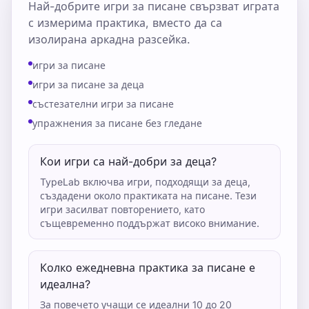
Най-добрите игри за писане свързват играта
с измерима практика, вместо да са
изолирана аркадна разсейка.
игри за писане
игри за писане за деца
състезателни игри за писане
упражнения за писане без гледане
Кои игри са най-добри за деца?
TypeLab включва игри, подходящи за деца,
създадени около практиката на писане. Тези
игри засилват повторението, като
същевременно поддържат високо внимание.
Колко ежедневна практика за писане е
идеална?
За повечето учащи се идеални 10 до 20