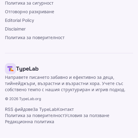
Политика за сигурност
Отговорно разкриване
Editorial Policy
Disclaimer
Политика за поверителност
TypeLab
Направете писането забавно и ефективно за деца,
тийнейджъри, възрастни и възрастни хора. Учете със
собствено темпо с нашия структуриран и игрив подход.
©
2026
TypeLab.org
RSS фийдове
За TypeLab
Контакт
Политика за поверителност
Условия за ползване
Редакционна политика