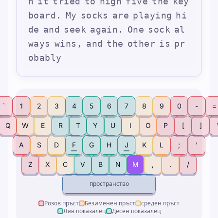
n
i
t
t
r
i
e
d
t
o
h
i
g
h
f
i
v
e
t
h
e
k
e
y
b
o
a
r
d
.
M
y
s
o
c
k
s
a
r
e
p
l
a
y
i
n
g
h
i
d
e
a
n
d
s
e
e
k
a
g
a
i
n
.
O
n
e
s
o
c
k
a
l
w
a
y
s
w
i
n
s
,
a
n
d
t
h
e
o
t
h
e
r
i
s
p
r
o
b
a
b
l
y
`
1
2
3
4
5
6
7
8
9
0
-
=
Q
W
E
R
T
Y
U
I
O
P
[
]
A
S
D
F
G
H
J
K
L
;
'
Z
X
C
V
B
N
M
,
.
/
пространство
Розов пръст
Безименен пръст
среден пръст
Ляв показалец
Десен показалец