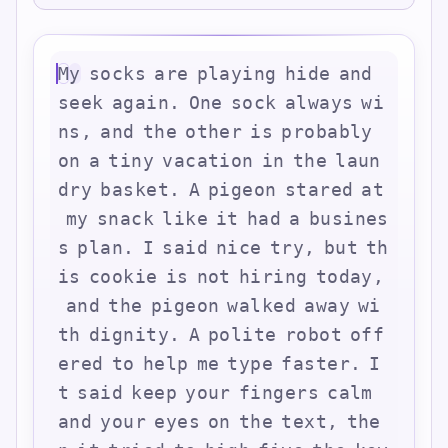
M
y
s
o
c
k
s
a
r
e
p
l
a
y
i
n
g
h
i
d
e
a
n
d
s
e
e
k
a
g
a
i
n
.
O
n
e
s
o
c
k
a
l
w
a
y
s
w
i
n
s
,
a
n
d
t
h
e
o
t
h
e
r
i
s
p
r
o
b
a
b
l
y
o
n
a
t
i
n
y
v
a
c
a
t
i
o
n
i
n
t
h
e
l
a
u
n
d
r
y
b
a
s
k
e
t
.
A
p
i
g
e
o
n
s
t
a
r
e
d
a
t
m
y
s
n
a
c
k
l
i
k
e
i
t
h
a
d
a
b
u
s
i
n
e
s
s
p
l
a
n
.
I
s
a
i
d
n
i
c
e
t
r
y
,
b
u
t
t
h
i
s
c
o
o
k
i
e
i
s
n
o
t
h
i
r
i
n
g
t
o
d
a
y
,
a
n
d
t
h
e
p
i
g
e
o
n
w
a
l
k
e
d
a
w
a
y
w
i
t
h
d
i
g
n
i
t
y
.
A
p
o
l
i
t
e
r
o
b
o
t
o
f
f
e
r
e
d
t
o
h
e
l
p
m
e
t
y
p
e
f
a
s
t
e
r
.
I
t
s
a
i
d
k
e
e
p
y
o
u
r
f
i
n
g
e
r
s
c
a
l
m
a
n
d
y
o
u
r
e
y
e
s
o
n
t
h
e
t
e
x
t
,
t
h
e