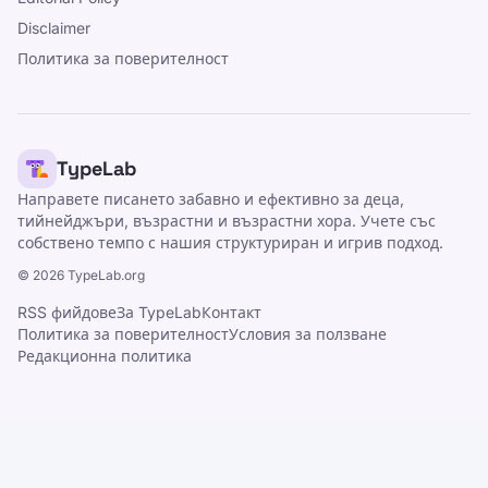
Disclaimer
Политика за поверителност
TypeLab
Направете писането забавно и ефективно за деца,
тийнейджъри, възрастни и възрастни хора. Учете със
собствено темпо с нашия структуриран и игрив подход.
©
2026
TypeLab.org
RSS фийдове
За TypeLab
Контакт
Политика за поверителност
Условия за ползване
Редакционна политика