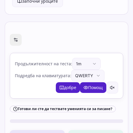
Започни уроците
Готови ли сте да тествате уменията си за писане?
Продължителност на теста
:
1m
Подредба на клавиатурата
:
QWERTY
добре
Помощ
Готови ли сте да тествате уменията си за писане?