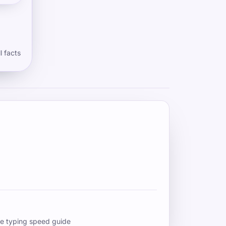
ich
l facts
e typing speed guide