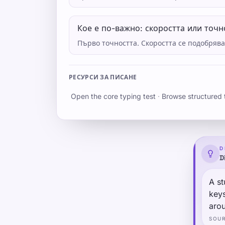
Кое е по-важно: скоростта или точн
Първо точността. Скоростта се подобрява
РЕСУРСИ ЗА ПИСАНЕ
Open the core typing test
·
Browse structured 
D
D
A st
keys
arou
(pos
SOU