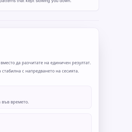
patterns that kept slowing you down.
вместо да разчитате на единичен резултат.
а стабилна с напредването на сесията.
 във времето.