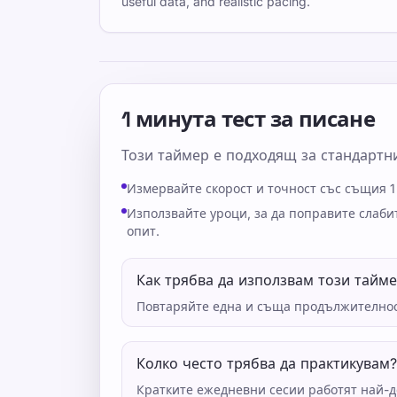
useful data, and realistic pacing.
1 минута тест за писане
Този таймер е подходящ за стандарт
Измервайте скорост и точност със същия 1
Използвайте уроци, за да поправите слаб
опит.
Как трябва да използвам този тайм
Повтаряйте една и съща продължителност
Колко често трябва да практикувам?
Кратките ежедневни сесии работят най-д