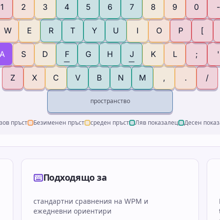
1
2
3
4
5
6
7
8
9
0
-
W
E
R
T
Y
U
I
O
P
[
A
S
D
F
G
H
J
K
L
;
'
Z
X
C
V
B
N
M
,
.
/
пространство
зов пръст
Безименен пръст
среден пръст
Ляв показалец
Десен пока
Подходящо за
стандартни сравнения на WPM и
ежедневни ориентири