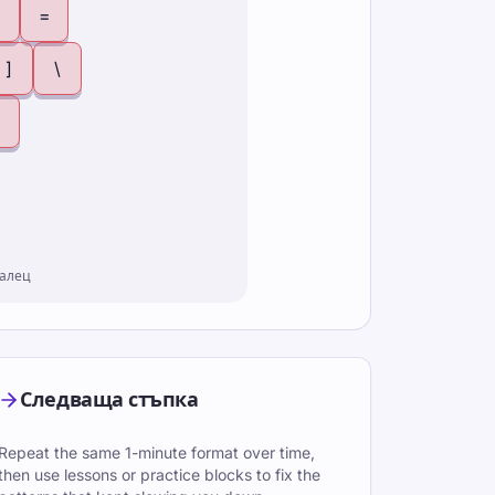
=
]
\
залец
Следваща стъпка
Repeat the same 1-minute format over time,
then use lessons or practice blocks to fix the