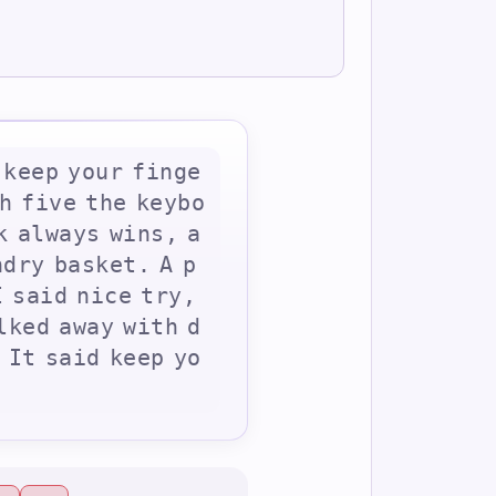
k
e
e
p
y
o
u
r
f
i
n
g
e
h
f
i
v
e
t
h
e
k
e
y
b
o
k
a
l
w
a
y
s
w
i
n
s
,
a
n
d
r
y
b
a
s
k
e
t
.
A
p
I
s
a
i
d
n
i
c
e
t
r
y
,
l
k
e
d
a
w
a
y
w
i
t
h
d
I
t
s
a
i
d
k
e
e
p
y
o