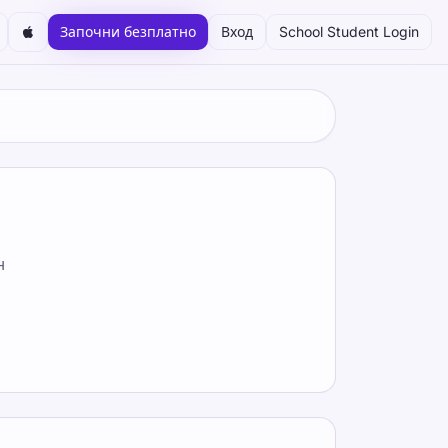
Започни безплатно
Вход
School Student Login
н