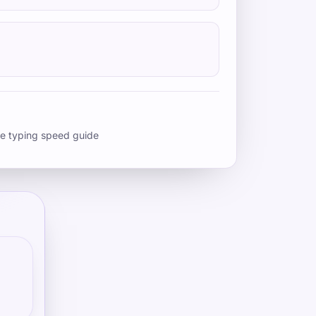
e typing speed guide
s