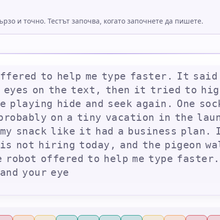
рзо и точно. Тестът започва, когато започнете да пишете.
f
f
e
r
e
d
t
o
h
e
l
p
m
e
t
y
p
e
f
a
s
t
e
r
.
I
t
s
a
i
d
e
y
e
s
o
n
t
h
e
t
e
x
t
,
t
h
e
n
i
t
t
r
i
e
d
t
o
h
i
g
e
p
l
a
y
i
n
g
h
i
d
e
a
n
d
s
e
e
k
a
g
a
i
n
.
O
n
e
s
o
c
p
r
o
b
a
b
l
y
o
n
a
t
i
n
y
v
a
c
a
t
i
o
n
i
n
t
h
e
l
a
u
m
y
s
n
a
c
k
l
i
k
e
i
t
h
a
d
a
b
u
s
i
n
e
s
s
p
l
a
n
.
i
s
n
o
t
h
i
r
i
n
g
t
o
d
a
y
,
a
n
d
t
h
e
p
i
g
e
o
n
w
a
e
r
o
b
o
t
o
f
f
e
r
e
d
t
o
h
e
l
p
m
e
t
y
p
e
f
a
s
t
e
r
.
a
n
d
y
o
u
r
e
y
e