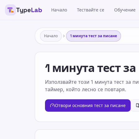
Type
Lab
Начало
Тествайте се
Обучение
Начало
1 минута тест за писане
1 минута тест за
Използвайте този 1 минута тест за пи
таймер, който лесно се повтаря.
Отвори основния тест за писане