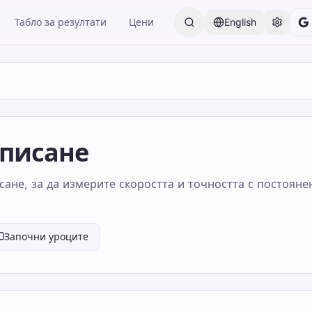
Табло за резултати
Цени
English
 писане
сане, за да измерите скоростта и точността с постояне
Започни уроците