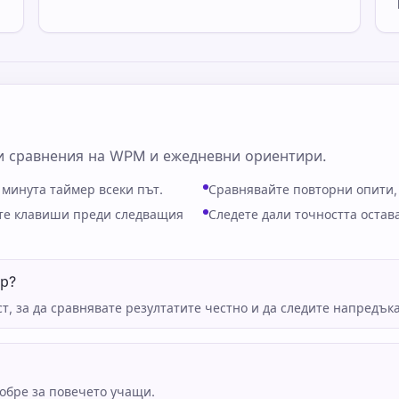
ни сравнения на WPM и ежедневни ориентири.
 минута таймер всеки път.
Сравнявайте повторни опити, 
ите клавиши преди следващия
Следете дали точността остав
ер?
, за да сравнявате резултатите честно и да следите напредъка
обре за повечето учащи.