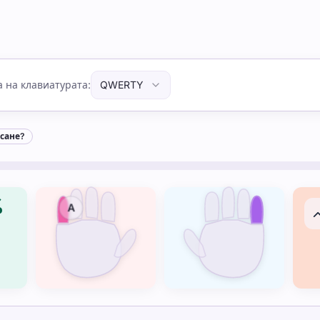
 за писане?
 на клавиатурата
:
QWERTY
исане?
%
A