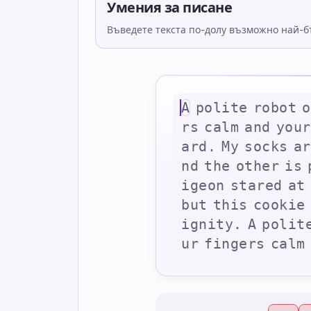
Умения за писане
Въведете текста по-долу възможно най-бъ
A
p
o
l
i
t
e
r
o
b
o
t
o
r
s
c
a
l
m
a
n
d
y
o
u
r
a
r
d
.
M
y
s
o
c
k
s
a
r
n
d
t
h
e
o
t
h
e
r
i
s
i
g
e
o
n
s
t
a
r
e
d
a
t
b
u
t
t
h
i
s
c
o
o
k
i
e
i
g
n
i
t
y
.
A
p
o
l
i
t
u
r
f
i
n
g
e
r
s
c
a
l
m