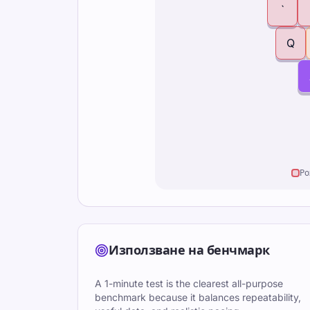
`
Q
Ро
Използване на бенчмарк
A 1-minute test is the clearest all-purpose
benchmark because it balances repeatability,