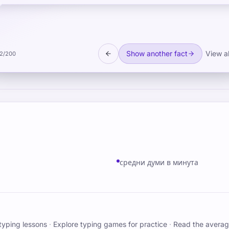
 sensitive to alertness levels than to emotional content, wh
practical implications for stress monitoring tools.
Show another fact
View al
2
/
200
средни думи в минута
typing lessons
·
Explore typing games for practice
·
Read the averag