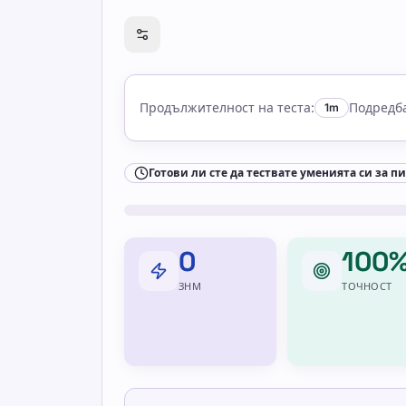
Готови ли сте да тествате уменията си
Продължителност на теста
:
Подредба
1m
Готови ли сте да тествате уменията си за п
0
100
ЗНМ
ТОЧНОСТ