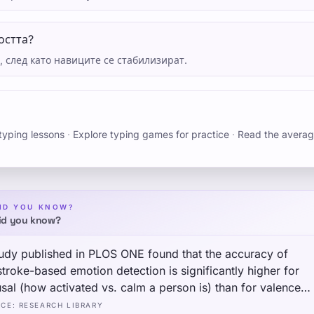
остта?
, след като навиците се стабилизират.
typing lessons
·
Explore typing games for practice
·
Read the averag
ID YOU KNOW?
id you know?
udy published in PLOS ONE found that the accuracy of
troke-based emotion detection is significantly higher for
sal (how activated vs. calm a person is) than for valence
itive vs. negative mood) — suggesting that typing rhythm i
RCE
:
RESEARCH LIBRARY