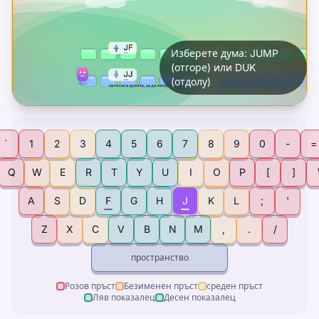
Изберете дума: JUMP
(отгоре) или DUK
(отдолу)
`
1
2
3
4
5
6
7
8
9
0
-
=
Q
W
E
R
T
Y
U
I
O
P
[
]
A
S
D
F
G
H
J
K
L
;
'
Z
X
C
V
B
N
M
,
.
/
пространство
Розов пръст
Безименен пръст
среден пръст
Ляв показалец
Десен показалец