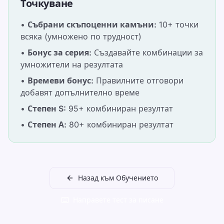
Точкуване
•
Събрани скъпоценни камъни
:
10+ точки
всяка (умножено по трудност)
•
Бонус за серия
:
Създавайте комбинации за
умножители на резултата
•
Времеви бонус
:
Правилните отговори
добавят допълнително време
•
Степен S
:
95+ комбиниран резултат
•
Степен А
:
80+ комбиниран резултат
Назад към Обучението
Направете тест за писане