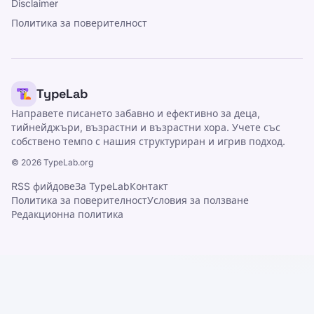
Disclaimer
Политика за поверителност
TypeLab
Направете писането забавно и ефективно за деца,
тийнейджъри, възрастни и възрастни хора. Учете със
собствено темпо с нашия структуриран и игрив подход.
©
2026
TypeLab.org
RSS фийдове
За TypeLab
Контакт
Политика за поверителност
Условия за ползване
Редакционна политика