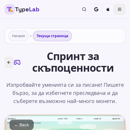
Type
Lab
Начало
Текуща страница
Спринт за
скъпоценности
Изпробвайте уменията си за писане! Пишете
бързо, за да избегнете преследвача и да
съберете възможно най-много монети.
бягане. Резултат 0, животи 3
←
Back