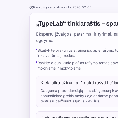
Paskutinį kartą atnaujinta: 2026-02-04
„TypeLab“ tinklaraštis – sp
Ekspertų įžvalgos, patarimai ir tyrimai, 
ugdymu.
Skaitykite praktinius straipsnius apie rašymo t
ir klaviatūros įpročius.
Raskite gidus, kurie plačias rašymo temas paverč
mokiniams ir mokytojams.
Kiek laiko užtrunka išmokti rašyti liečia
Dauguma pradedančiųjų pastebi geresnį klavi
spausdinimo greitis mokykloje ar darbe papra
testus ir peržiūrint silpnus klavišus.
Kiek kasdienės spausdinimo praktikos y