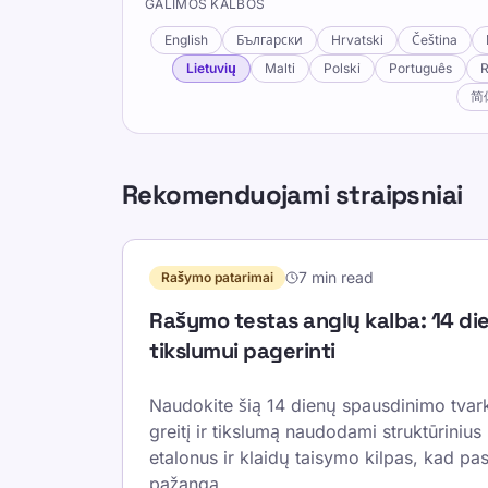
GALIMOS KALBOS
English
Български
Hrvatski
Čeština
Lietuvių
Malti
Polski
Português
简
Rekomenduojami straipsniai
7 min read
Rašymo patarimai
Rašymo testas anglų kalba: 14 di
tikslumui pagerinti
Naudokite šią 14 dienų spausdinimo tvar
greitį ir tikslumą naudodami struktūrinius
etalonus ir klaidų taisymo kilpas, kad pa
pažangą.