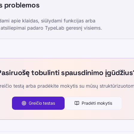
os problemos
ami apie klaidas, siūlydami funkcijas arba
atsiliepimai padaro TypeLab geresnį visiems.
Pasiruošę tobulinti spausdinimo įgūdžius
greičio testą arba pradėkite mokytis su mūsų struktūrizuot
Greičio testas
Pradėti mokytis