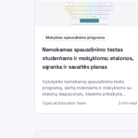
Mokyklos spausdinimo programa
Nemokamas spausdinimo testas
studentams ir mokykloms: etalonos,
sąranka ir savaitės planas
Vykdykite nemokamą spausdinimo testo
programą, skirtą mokiniams ir mokykloms su
etalonų diapazonais, klasėms pritaikyta
sąranka ir kartojamu savaitės tobulinimo planu.
TypeLab Education Team
3 min read