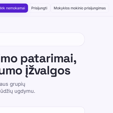
dėk nemokamai
Prisijungti
Mokyklos mokinio prisijungimas
imo patarimai,
gumo įžvalgos
iaus grupių
įgūdžių ugdymu.