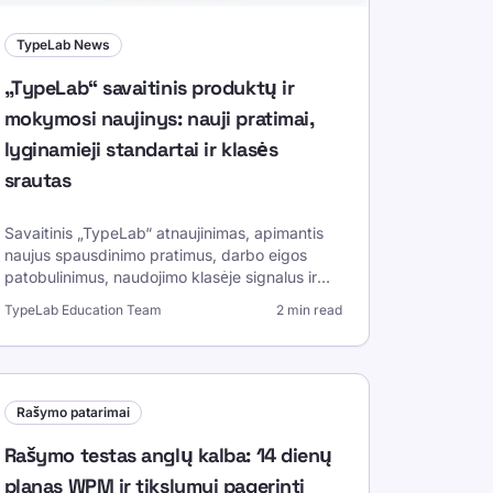
TypeLab News
„TypeLab“ savaitinis produktų ir
mokymosi naujinys: nauji pratimai,
lyginamieji standartai ir klasės
srautas
Savaitinis „TypeLab“ atnaujinimas, apimantis
naujus spausdinimo pratimus, darbo eigos
patobulinimus, naudojimo klasėje signalus ir
kitos savaitės mokymosi prioritetus.
TypeLab Education Team
2 min read
Rašymo patarimai
Rašymo testas anglų kalba: 14 dienų
planas WPM ir tikslumui pagerinti