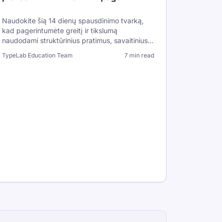
Naudokite šią 14 dienų spausdinimo tvarką,
kad pagerintumėte greitį ir tikslumą
naudodami struktūrinius pratimus, savaitinius
etalonus ir klaidų taisymo kilpas, kad
TypeLab Education Team
7 min read
pasiektumėte ilgalaikę pažangą.