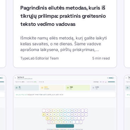
Pagrindinis eilutės metodas, kuris iš
tikrųjų prilimpa: praktinis greitesnio
teksto vedimo vadovas
Išmokite namų eilės metodą, kurį galite laikyti
kelias savaites, o ne dienas. Šiame vadove
aprašoma laikysena, pirštų priskyrimas,
kasdieniai pratimai ir stabilaus greičio ir
TypeLab Editorial Team
5 min read
tikslumo etaloninės taisyklės.