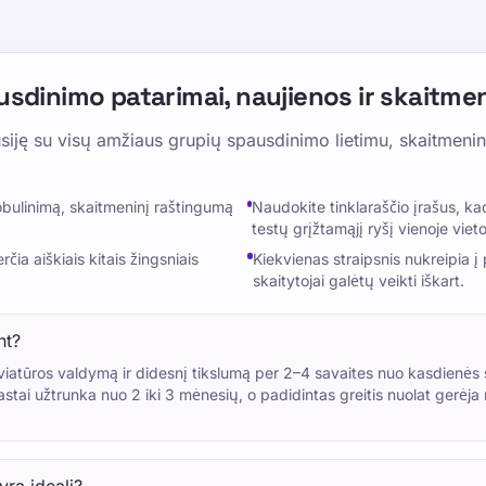
ausdinimo patarimai, naujienos ir skaitme
susiję su visų amžiaus grupių spausdinimo lietimu, skaitmenin
obulinimą, skaitmeninį raštingumą
Naudokite tinklaraščio įrašus, k
testų grįžtamąjį ryšį vienoje vieto
ia aiškiais kitais žingsniais
Kiekvienas straipsnis nukreipia į
skaitytojai galėtų veikti iškart.
nt?
atūros valdymą ir didesnį tikslumą per 2–4 savaites nuo kasdienės 
stai užtrunka nuo 2 iki 3 mėnesių, o padidintas greitis nuolat gerėj
ra ideali?