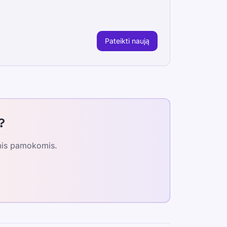
Pateikti naują
?
omis pamokomis.