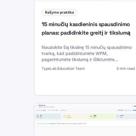
Rašymo praktika
15 minučių kasdieninis spausdinimo
planas: padidinkite greitį ir tikslumą
Naudokite šią tikslinę 15 minučių spausdinimo
tvarką, kad padidintumėte WPM,
pagerintumėte tikslumą ir išliktumėte
nuoseklūs be perdegimo. Apima savaitės
TypeLab Education Team
5 min read
etaloną ir prisitaikymo taisykles.