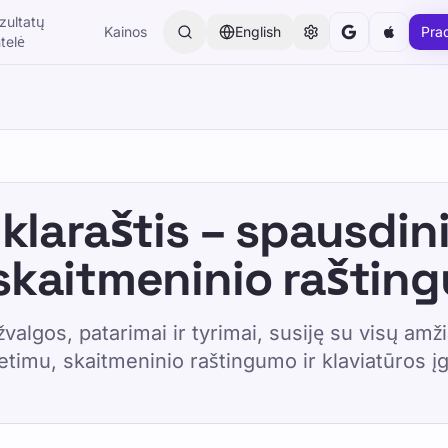
zultatų
Kainos
English
Pra
ntelė
klaraštis – spausdin
 skaitmeninio raštin
žvalgos, patarimai ir tyrimai, susiję su visų amž
etimu, skaitmeninio raštingumo ir klaviatūros 