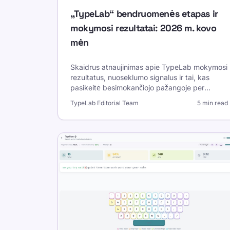
„TypeLab“ bendruomenės etapas ir
mokymosi rezultatai: 2026 m. kovo
mėn
Skaidrus atnaujinimas apie TypeLab mokymosi
rezultatus, nuoseklumo signalus ir tai, kas
pasikeitė besimokančiojo pažangoje per
pastarąsias savaites. Apima kito žingsnio
TypeLab Editorial Team
5 min read
mokymo prioritetus.