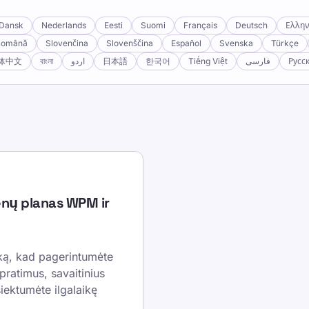
Dansk
Nederlands
Eesti
Suomi
Français
Deutsch
Ελλην
Română
Slovenčina
Slovenščina
Español
Svenska
Türkçe
体中文
বাংলা
اردو
日本語
한국어
Tiếng Việt
فارسی
Русс
enų planas WPM ir
ką, kad pagerintumėte
 pratimus, savaitinius
siektumėte ilgalaikę