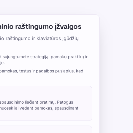
ninio raštingumo įžvalgos
io raštingumo ir klaviatūros įgūdžių
ad sujungtumėte strategiją, pamokų praktiką ir
je.
 pamokas, testus ir pagalbos puslapius, kad
spausdinimo liečiant pratimų. Patogus
a nuosekliai vedant pamokas, spausdinant