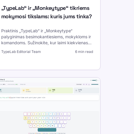
„TypeLab“ ir „Monkeytype“ tikriems
mokymosi tikslams: kuris jums tinka?
Praktinis „TypeLab“ ir „Monkeytype“
palyginimas besimokantiesiems, mokykloms ir
komandoms. Sužinokite, kur laimi kiekvienas
įrankis, kaip treniruotis tikslingai ir kaip stebėti
TypeLab Editorial Team
6 min read
tikrą spausdinimo eigą.