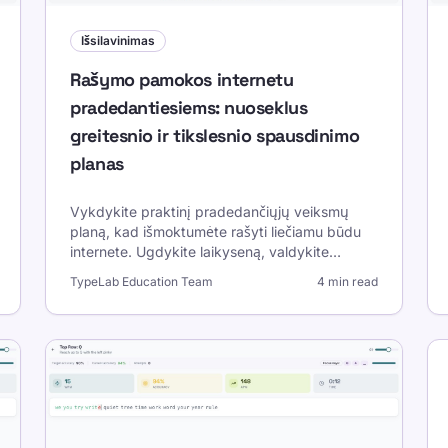
Išsilavinimas
Rašymo pamokos internetu
pradedantiesiems: nuoseklus
greitesnio ir tikslesnio spausdinimo
planas
Vykdykite praktinį pradedančiųjų veiksmų
planą, kad išmoktumėte rašyti liečiamu būdu
internete. Ugdykite laikyseną, valdykite
pirštus, tikslumą ir greitį naudodami trumpas
TypeLab Education Team
4 min read
pamokas ir savaitės etalonus.