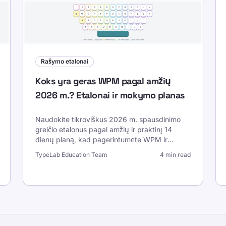
Rašymo etalonai
Koks yra geras WPM pagal amžių
2026 m.? Etalonai ir mokymo planas
Naudokite tikroviškus 2026 m. spausdinimo
greičio etalonus pagal amžių ir praktinį 14
dienų planą, kad pagerintumėte WPM ir
išsaugotumėte tikslumą ir nuoseklumą.
TypeLab Education Team
4 min read