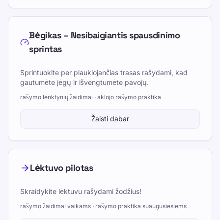
Bėgikas – Nesibaigiantis spausdinimo
sprintas
Sprintuokite per plaukiojančias trasas rašydami, kad
gautumėte jėgų ir išvengtumėte pavojų.
rašymo lenktynių žaidimai · aklojo rašymo praktika
Žaisti dabar
Lėktuvo pilotas
Skraidykite lėktuvu rašydami žodžius!
rašymo žaidimai vaikams · rašymo praktika suaugusiesiems