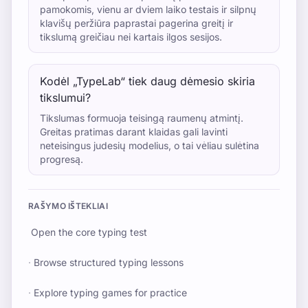
pamokomis, vienu ar dviem laiko testais ir silpnų
klavišų peržiūra paprastai pagerina greitį ir
tikslumą greičiau nei kartais ilgos sesijos.
Kodėl „TypeLab“ tiek daug dėmesio skiria
tikslumui?
Tikslumas formuoja teisingą raumenų atmintį.
Greitas pratimas darant klaidas gali lavinti
neteisingus judesių modelius, o tai vėliau sulėtina
progresą.
RAŠYMO IŠTEKLIAI
Open the core typing test
·
Browse structured typing lessons
·
Explore typing games for practice