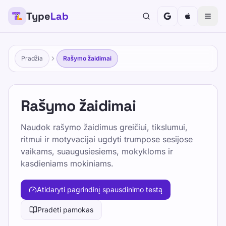
Type
Lab
Pradžia
Rašymo žaidimai
Rašymo žaidimai
Naudok rašymo žaidimus greičiui, tikslumui,
ritmui ir motyvacijai ugdyti trumpose sesijose
vaikams, suaugusiesiems, mokykloms ir
kasdieniams mokiniams.
Atidaryti pagrindinį spausdinimo testą
Pradėti pamokas