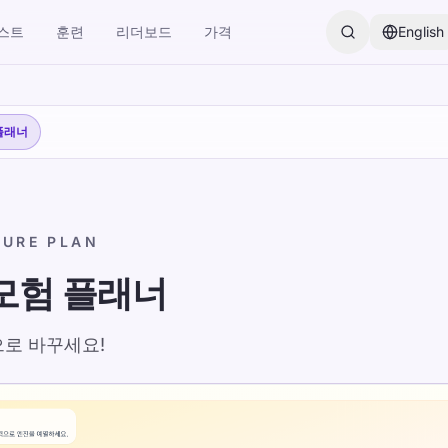
스트
훈련
리더보드
가격
English
타이핑을 만들어보세요. 체계적이고 재미있는 접근 방식을 통해 자신의
플래너
TURE PLAN
모험 플래너
모험 플래너
으로 바꾸세요!
08
By TypeLab Editorial Team
이핑 여정을 주간 모험으로 바꾸세요! 플래너는
 연습이 이기는 이유 타이핑 속도 테스트를 하고 무