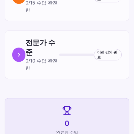
0
/
15
수업
완전
한
전문가
수
준
이전 강의 완
료
0
/
10
수업
완전
한
0
완료된 수업