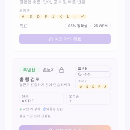
원활한 흐름: 단어, 공백 및 빠른 반환
초점 키
A
S
D
F
J
K
L
;
+
1
목표
:
95
%
정확성
25
WPM
이전 강의 완료
⌨️
유형
특별한
초보자
~2-3m
홈 행 검토
초점 키
평균로 진출하기 전에 연습하세요
A
S
D
F
J
왼손
오른손
A S D F
J
약한 키 강화
맞춤형 실습
평균 수업 전에 권장됨