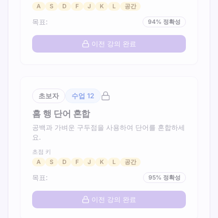
A
S
D
F
J
K
L
공간
목표
:
94
%
정확성
이전 강의 완료
초보자
수업
12
홈 행 단어 혼합
공백과 가벼운 구두점을 사용하여 단어를 혼합하세
요.
초점 키
A
S
D
F
J
K
L
공간
목표
:
95
%
정확성
이전 강의 완료