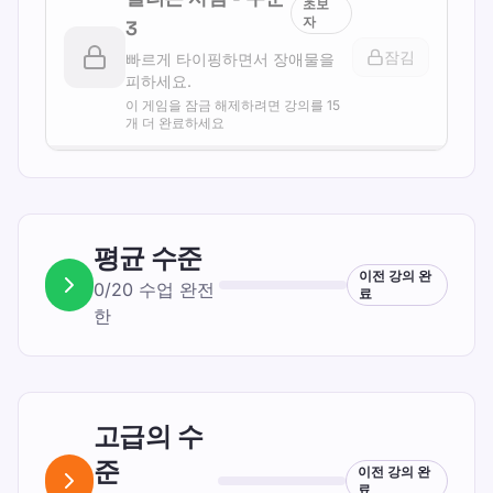
초보
자
3
잠김
빠르게 타이핑하면서 장애물을
피하세요.
이 게임을 잠금 해제하려면 강의를 15
개 더 완료하세요
평균
수준
이전 강의 완
0
/
20
수업
완전
료
한
고급의
수
준
이전 강의 완
료