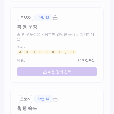
초보자
수업
13
홈 행 문장
홈 행 구두점을 사용하여 간단한 문장을 입력하세
요.
초점 키
A
S
D
F
J
K
L
;
+
1
목표
:
95
%
정확성
이전 강의 완료
초보자
수업
14
홈 행 속도