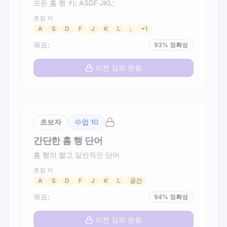
모든 홈 행 키: ASDF JKL;
초점 키
A
S
D
F
J
K
L
;
+
1
목표
:
93
%
정확성
이전 강의 완료
초보자
수업
10
간단한 홈 행 단어
홈 행의 짧고 일반적인 단어
초점 키
A
S
D
F
J
K
L
공간
목표
:
94
%
정확성
이전 강의 완료