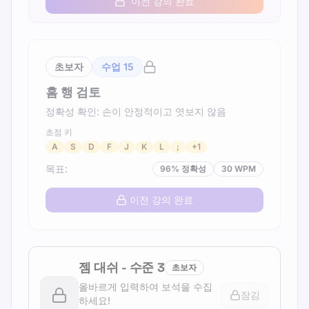
이전 강의 완료
초보자
수업
15
홈 행 검토
정확성 확인: 손이 안정적이고 엿보지 않음
초점 키
A
S
D
F
J
K
L
;
+
1
목표
:
96
%
정확성
30
WPM
이전 강의 완료
젬 대쉬
-
수준
3
초보자
올바르게 입력하여 보석을 수집
잠김
하세요!