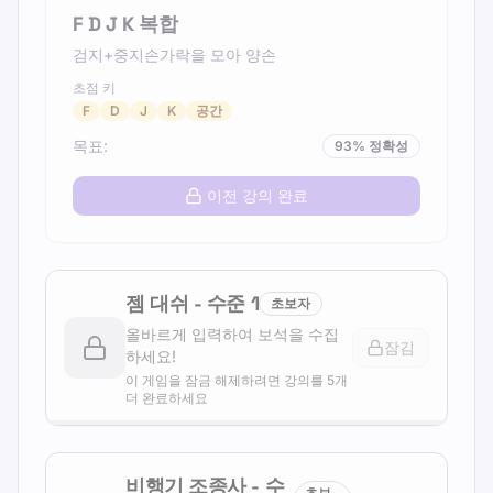
F D J K 복합
검지+중지손가락을 모아 양손
초점 키
F
D
J
K
공간
목표
:
93
%
정확성
이전 강의 완료
젬 대쉬
-
수준
1
초보자
올바르게 입력하여 보석을 수집
잠김
하세요!
이 게임을 잠금 해제하려면 강의를 5개
더 완료하세요
비행기 조종사
-
수
초보