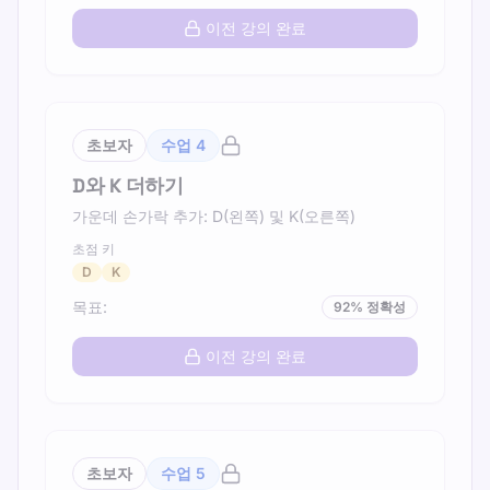
이전 강의 완료
초보자
수업
4
D와 K 더하기
가운데 손가락 추가: D(왼쪽) 및 K(오른쪽)
초점 키
D
K
목표
:
92
%
정확성
이전 강의 완료
초보자
수업
5