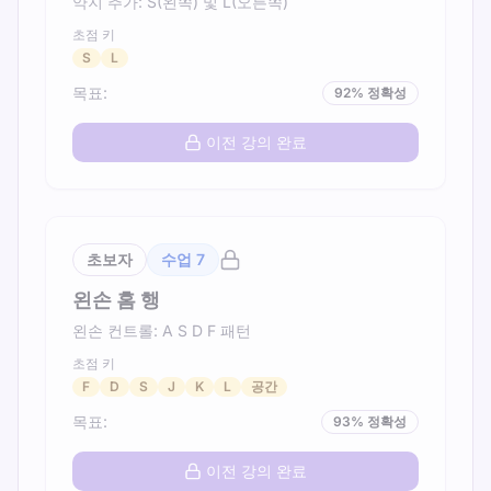
약지 추가: S(왼쪽) 및 L(오른쪽)
초점 키
S
L
목표
:
92
%
정확성
이전 강의 완료
초보자
수업
7
왼손 홈 행
왼손 컨트롤: A S D F 패턴
초점 키
F
D
S
J
K
L
공간
목표
:
93
%
정확성
이전 강의 완료