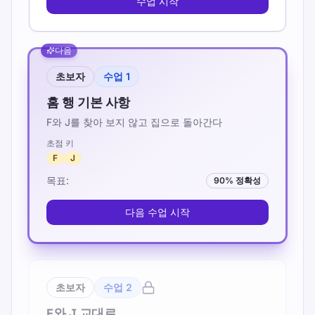
수업 시작
다음
초보자
수업
1
홈 행 기본 사항
F와 J를 찾아 보지 않고 집으로 돌아간다
초점 키
F
J
목표
:
90
%
정확성
다음 수업 시작
초보자
수업
2
F와 J 교대로