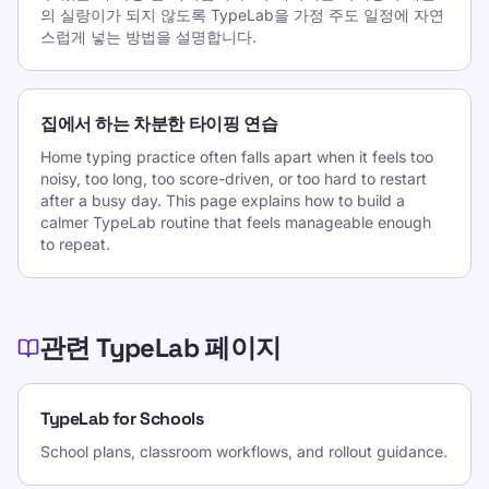
의 실랑이가 되지 않도록 TypeLab을 가정 주도 일정에 자연
스럽게 넣는 방법을 설명합니다.
집에서 하는 차분한 타이핑 연습
Home typing practice often falls apart when it feels too
noisy, too long, too score-driven, or too hard to restart
after a busy day. This page explains how to build a
calmer TypeLab routine that feels manageable enough
to repeat.
관련 TypeLab 페이지
TypeLab for Schools
School plans, classroom workflows, and rollout guidance.