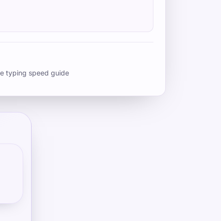
e typing speed guide
s
ich