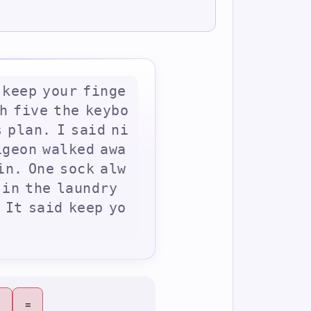
k
e
e
p
y
o
u
r
f
i
n
g
e
h
f
i
v
e
t
h
e
k
e
y
b
o
s
p
l
a
n
.
I
s
a
i
d
n
i
i
g
e
o
n
w
a
l
k
e
d
a
w
a
i
n
.
O
n
e
s
o
c
k
a
l
w
i
n
t
h
e
l
a
u
n
d
r
y
I
t
s
a
i
d
k
e
e
p
y
o
=