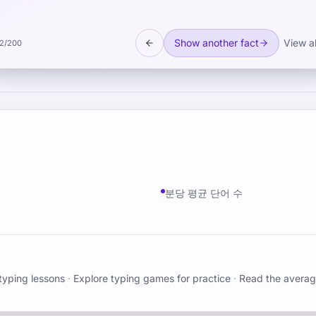
Show another fact
View al
2
/
200
분당 평균 단어 수
typing lessons
·
Explore typing games for practice
·
Read the averag