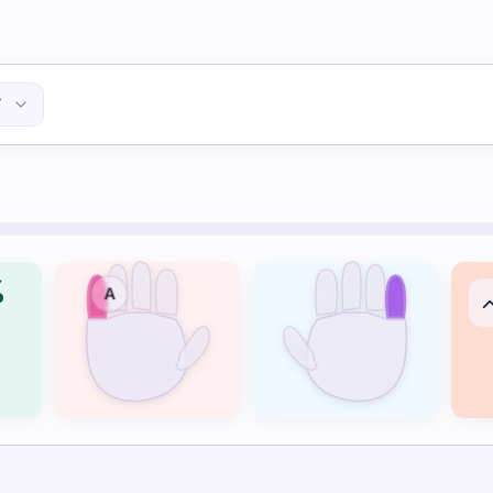
Y
%
A