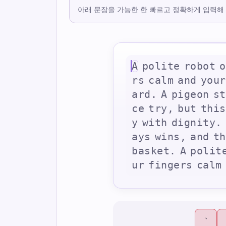
아래 문장을 가능한 한 빠르고 정확하게 입력해
A
p
o
l
i
t
e
r
o
b
o
t
o
r
s
c
a
l
m
a
n
d
y
o
u
r
a
r
d
.
A
p
i
g
e
o
n
s
t
c
e
t
r
y
,
b
u
t
t
h
i
s
y
w
i
t
h
d
i
g
n
i
t
y
.
a
y
s
w
i
n
s
,
a
n
d
t
h
b
a
s
k
e
t
.
A
p
o
l
i
t
u
r
f
i
n
g
e
r
s
c
a
l
m
`