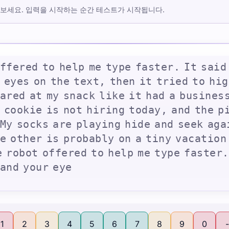
 보세요. 입력을 시작하는 순간 테스트가 시작됩니다.
f
f
e
r
e
d
t
o
h
e
l
p
m
e
t
y
p
e
f
a
s
t
e
r
.
I
t
s
a
i
d
e
y
e
s
o
n
t
h
e
t
e
x
t
,
t
h
e
n
i
t
t
r
i
e
d
t
o
h
i
g
a
r
e
d
a
t
m
y
s
n
a
c
k
l
i
k
e
i
t
h
a
d
a
b
u
s
i
n
e
s
c
o
o
k
i
e
i
s
n
o
t
h
i
r
i
n
g
t
o
d
a
y
,
a
n
d
t
h
e
p
M
y
s
o
c
k
s
a
r
e
p
l
a
y
i
n
g
h
i
d
e
a
n
d
s
e
e
k
a
g
a
e
o
t
h
e
r
i
s
p
r
o
b
a
b
l
y
o
n
a
t
i
n
y
v
a
c
a
t
i
o
n
e
r
o
b
o
t
o
f
f
e
r
e
d
t
o
h
e
l
p
m
e
t
y
p
e
f
a
s
t
e
r
.
a
n
d
y
o
u
r
e
y
e
1
2
3
4
5
6
7
8
9
0
-