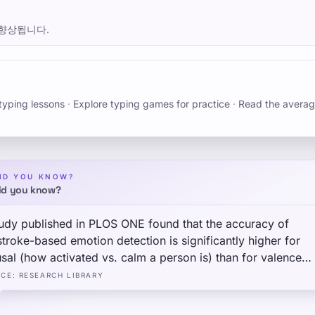
향상됩니다.
typing lessons
·
Explore typing games for practice
·
Read the averag
ID YOU KNOW?
id you know?
udy published in PLOS ONE found that the accuracy of
troke-based emotion detection is significantly higher for
sal (how activated vs. calm a person is) than for valence
itive vs. negative mood) — suggesting that typing rhythm i
RCE
:
RESEARCH LIBRARY
 sensitive to alertness levels than to emotional content, wh
practical implications for stress monitoring tools.