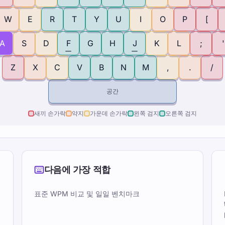
W
E
R
T
Y
U
I
O
P
[
A
S
D
F
G
H
J
K
L
;
'
Z
X
C
V
B
N
M
,
.
/
공간
새끼 손가락
약지
가운데 손가락
왼쪽 검지
오른쪽 검지
다음에 가장 적합
표준 WPM 비교 및 ​​일일 벤치마크