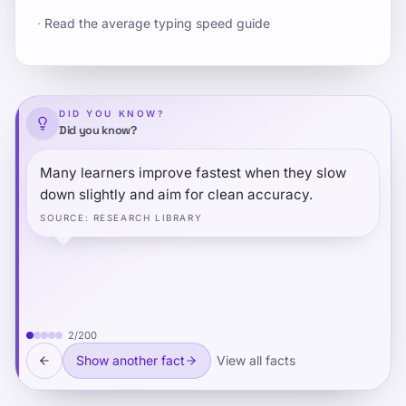
·
Read the average typing speed guide
DID YOU KNOW?
Did you know?
Many learners improve fastest when they slow
down slightly and aim for clean accuracy.
SOURCE
:
RESEARCH LIBRARY
2
/
200
Show another fact
View all facts