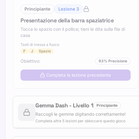
Principiante
Lezione
3
Presentazione della barra spaziatrice
Tocca lo spazio con il pollice; tieni le dita sulla fila di
casa
Tasti di messa a fuoco
F
J
Spazio
Obiettivo
:
93
%
Precisione
Completa la lezione precedente
Gemma Dash
-
Livello
1
Principiante
Raccogli le gemme digitando correttamente!
Completa altre 5 lezioni per sbloccare questo gioco