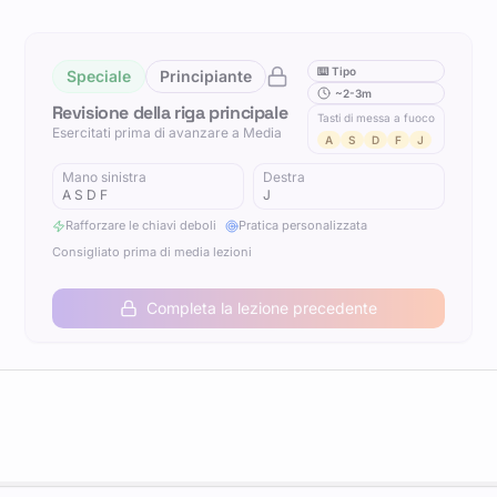
⌨️
Tipo
Speciale
Principiante
~2-3m
Revisione della riga principale
Tasti di messa a fuoco
Esercitati prima di avanzare a Media
A
S
D
F
J
Mano sinistra
Destra
A S D F
J
Rafforzare le chiavi deboli
Pratica personalizzata
Consigliato prima di media lezioni
Completa la lezione precedente