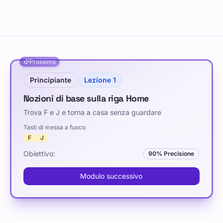
Prossimo
Principiante
Lezione
1
Nozioni di base sulla riga Home
Trova F e J e torna a casa senza guardare
Tasti di messa a fuoco
F
J
Obiettivo
:
90
%
Precisione
Modulo successivo