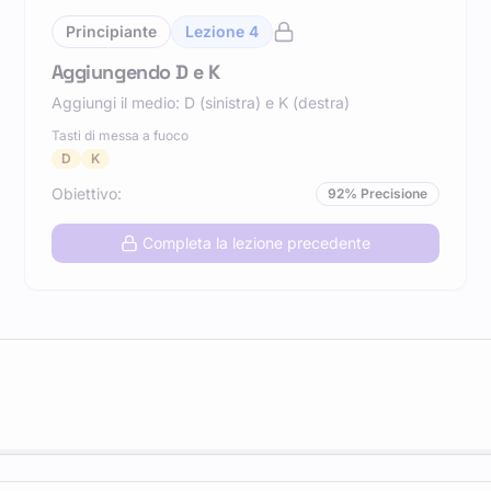
Principiante
Lezione
4
Aggiungendo D e K
Aggiungi il medio: D (sinistra) e K (destra)
Tasti di messa a fuoco
D
K
Obiettivo
:
92
%
Precisione
Completa la lezione precedente