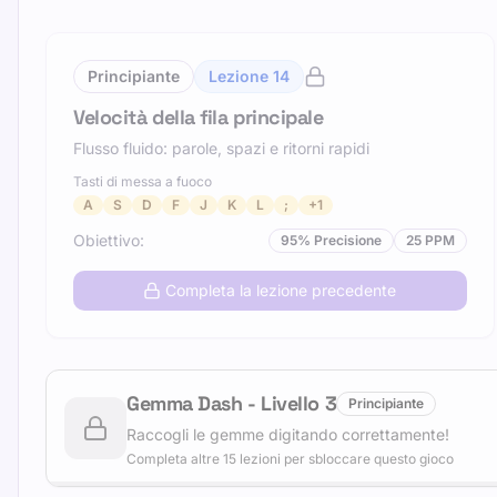
Principiante
Lezione
14
Velocità della fila principale
Flusso fluido: parole, spazi e ritorni rapidi
Tasti di messa a fuoco
A
S
D
F
J
K
L
;
+
1
Obiettivo
:
95
%
Precisione
25
PPM
Completa la lezione precedente
Gemma Dash
-
Livello
3
Principiante
Raccogli le gemme digitando correttamente!
Completa altre 15 lezioni per sbloccare questo gioco