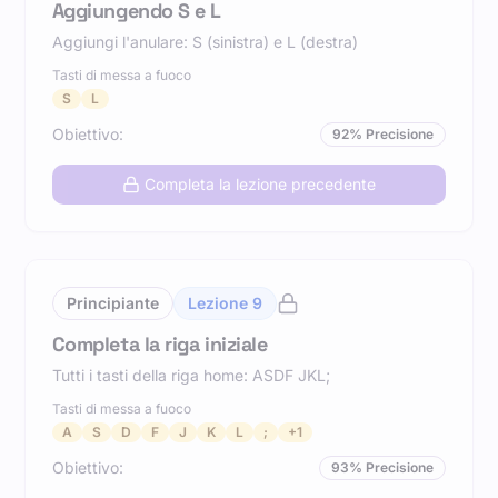
Aggiungendo S e L
Aggiungi l'anulare: S (sinistra) e L (destra)
Tasti di messa a fuoco
S
L
Obiettivo
:
92
%
Precisione
Completa la lezione precedente
Principiante
Lezione
9
Completa la riga iniziale
Tutti i tasti della riga home: ASDF JKL;
Tasti di messa a fuoco
A
S
D
F
J
K
L
;
+
1
Obiettivo
:
93
%
Precisione