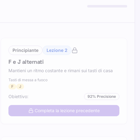
Principiante
Lezione
2
F e J alternati
Mantieni un ritmo costante e rimani sui tasti di casa
Tasti di messa a fuoco
F
J
Obiettivo
:
92
%
Precisione
Completa la lezione precedente