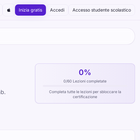
Inizia gratis
Accedi
Accesso studente scolastico
0
%
0
/
60
Lezioni completate
ab.
Completa tutte le lezioni per sbloccare la
certificazione