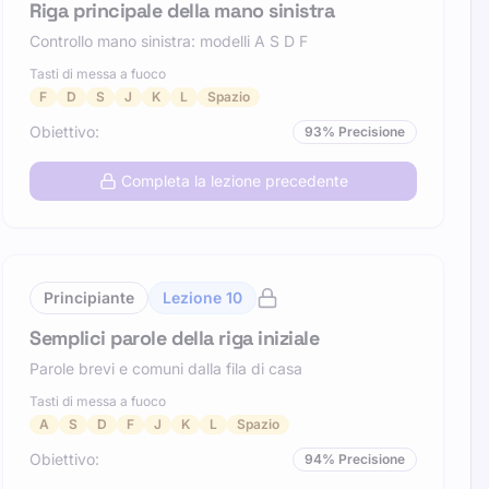
Riga principale della mano sinistra
Controllo mano sinistra: modelli A S D F
Tasti di messa a fuoco
F
D
S
J
K
L
Spazio
Obiettivo
:
93
%
Precisione
Completa la lezione precedente
Principiante
Lezione
10
Semplici parole della riga iniziale
Parole brevi e comuni dalla fila di casa
Tasti di messa a fuoco
A
S
D
F
J
K
L
Spazio
Obiettivo
:
94
%
Precisione