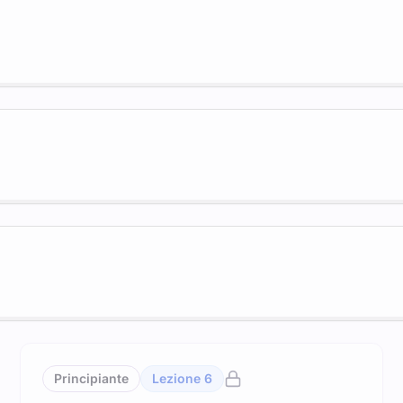
Principiante
Lezione
6