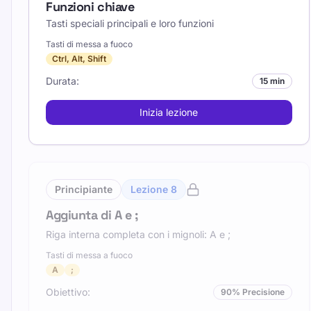
Funzioni chiave
Tasti speciali principali e loro funzioni
Tasti di messa a fuoco
Ctrl, Alt, Shift
Durata
:
15 min
Inizia lezione
Principiante
Lezione
8
Aggiunta di A e ;
Riga interna completa con i mignoli: A e ;
Tasti di messa a fuoco
A
;
Obiettivo
:
90
%
Precisione