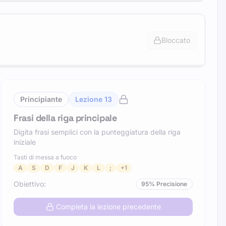
Bloccato
Principiante
Lezione
13
Frasi della riga principale
Digita frasi semplici con la punteggiatura della riga
iniziale
Tasti di messa a fuoco
A
S
D
F
J
K
L
;
+
1
Obiettivo
:
95
%
Precisione
Completa la lezione precedente