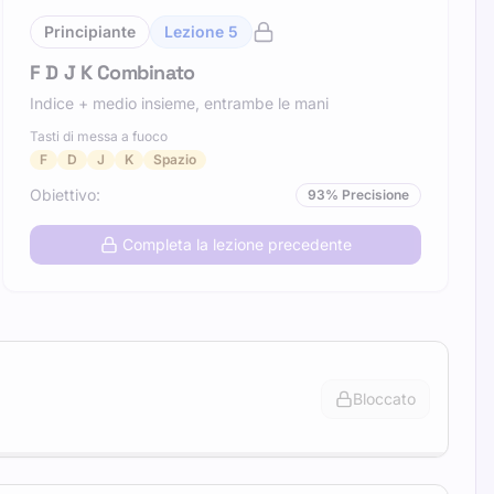
Principiante
Lezione
5
F D J K Combinato
Indice + medio insieme, entrambe le mani
Tasti di messa a fuoco
F
D
J
K
Spazio
Obiettivo
:
93
%
Precisione
Completa la lezione precedente
Bloccato