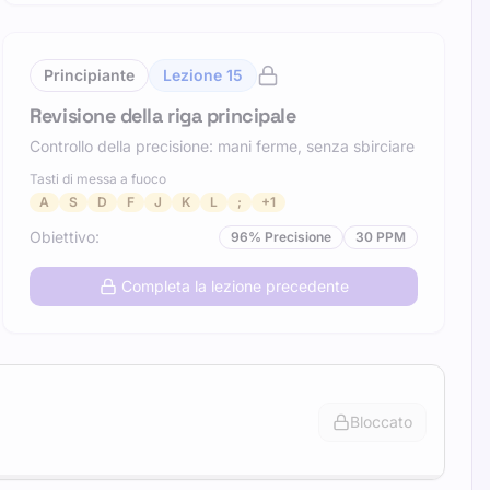
Principiante
Lezione
15
Revisione della riga principale
Controllo della precisione: mani ferme, senza sbirciare
Tasti di messa a fuoco
A
S
D
F
J
K
L
;
+
1
Obiettivo
:
96
%
Precisione
30
PPM
Completa la lezione precedente
Bloccato