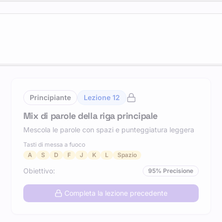
Principiante
Lezione
12
Mix di parole della riga principale
Mescola le parole con spazi e punteggiatura leggera
Tasti di messa a fuoco
A
S
D
F
J
K
L
Spazio
Obiettivo
:
95
%
Precisione
Completa la lezione precedente