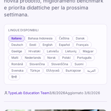
novita prodotto, miglioramenti benchmark
e priorita didattiche per la prossima
settimana.
LINGUE DISPONIBILI
Italiano
Bahasa Indonesia
Čeština
Dansk
Deutsch
Eesti
English
Español
Français
Gaeilge
Hrvatski
Latviešu
Lietuvių
Magyar
Malti
Nederlands
Norsk
Polski
Português
Română
Slovenčina
Slovenščina
Suomi
Svenska
Türkçe
Ελληνικά
Български
العربية
हिन्दी
TypeLab Education Team
3/6/2026
Aggiornato
3/6/2026