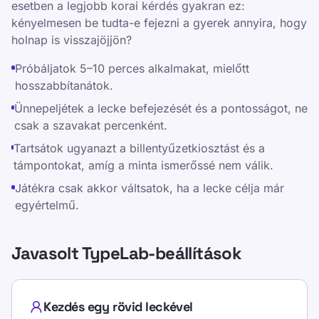
esetben a legjobb korai kérdés gyakran ez:
kényelmesen be tudta-e fejezni a gyerek annyira, hogy
holnap is visszajöjjön?
Próbáljatok 5–10 perces alkalmakat, mielőtt
hosszabbítanátok.
Ünnepeljétek a lecke befejezését és a pontosságot, ne
csak a szavakat percenként.
Tartsátok ugyanazt a billentyűzetkiosztást és a
támpontokat, amíg a minta ismerőssé nem válik.
Játékra csak akkor váltsatok, ha a lecke célja már
egyértelmű.
Javasolt TypeLab-beállítások
Kezdés egy rövid leckével