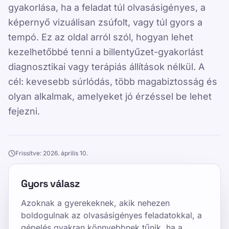
gyakorlása, ha a feladat túl olvasásigényes, a
képernyő vizuálisan zsúfolt, vagy túl gyors a
tempó. Ez az oldal arról szól, hogyan lehet
kezelhetőbbé tenni a billentyűzet-gyakorlást
diagnosztikai vagy terápiás állítások nélkül. A
cél: kevesebb súrlódás, több magabiztosság és
olyan alkalmak, amelyeket jó érzéssel be lehet
fejezni.
Frissítve: 2026. április 10.
Gyors válasz
Azoknak a gyerekeknek, akik nehezen
boldogulnak az olvasásigényes feladatokkal, a
gépelés gyakran könnyebbnek tűnik, ha a