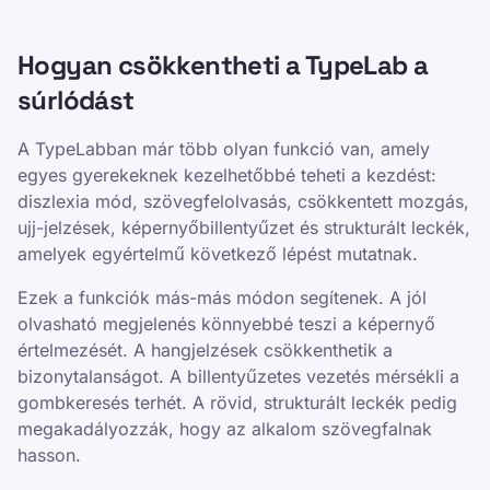
Hogyan csökkentheti a TypeLab a
súrlódást
A TypeLabban már több olyan funkció van, amely
egyes gyerekeknek kezelhetőbbé teheti a kezdést:
diszlexia mód, szövegfelolvasás, csökkentett mozgás,
ujj-jelzések, képernyőbillentyűzet és strukturált leckék,
amelyek egyértelmű következő lépést mutatnak.
Ezek a funkciók más-más módon segítenek. A jól
olvasható megjelenés könnyebbé teszi a képernyő
értelmezését. A hangjelzések csökkenthetik a
bizonytalanságot. A billentyűzetes vezetés mérsékli a
gombkeresés terhét. A rövid, strukturált leckék pedig
megakadályozzák, hogy az alkalom szövegfalnak
hasson.