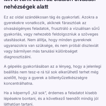
nehézségek alatt
Ez az oldal szándékosan tág és gyakorlati. Azokra a
gyerekekre vonatkozik, akiknek fárasztóak az
olvasásigényes feladatok, frusztráló a vizuálisan sűrű
gyakorlás, vagy nehezebb feldolgozniuk a szöveges
utasításokat. Nem állítja, hogy minden gyereknek
ugyanazokra van szüksége, és nem próbál diszlexiát
vagy bármilyen más tanulási különbséget
diagnosztizálni.
A gépelés gyakorlásában az a lényeg, hogy a jelenlegi
beállítás nem tesz-e rá túl sok elkerülhető terhet még
azelőtt, hogy a gyerek a billentyűzetkészségre
koncentrálhatna.
Ha a képernyő „túl sok”, érdemes a feladatot kisebb
lépésekre bontani, és a következő teendőt mindig jól
láthatóan tartani.