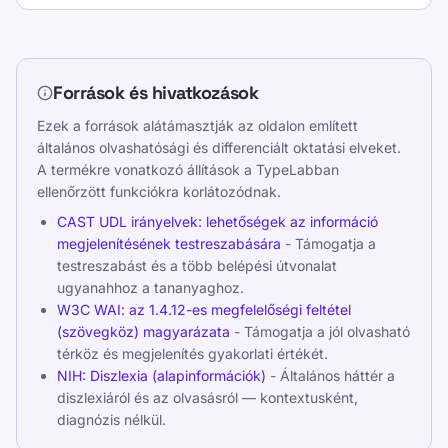
Források és hivatkozások
Ezek a források alátámasztják az oldalon említett
általános olvashatósági és differenciált oktatási elveket.
A termékre vonatkozó állítások a TypeLabban
ellenőrzött funkciókra korlátozódnak.
CAST UDL irányelvek: lehetőségek az információ
megjelenítésének testreszabására
- Támogatja a
testreszabást és a több belépési útvonalat
ugyanahhoz a tananyaghoz.
W3C WAI: az 1.4.12-es megfelelőségi feltétel
(szövegköz) magyarázata
- Támogatja a jól olvasható
térköz és megjelenítés gyakorlati értékét.
NIH: Diszlexia (alapinformációk)
- Általános háttér a
diszlexiáról és az olvasásról — kontextusként,
diagnózis nélkül.