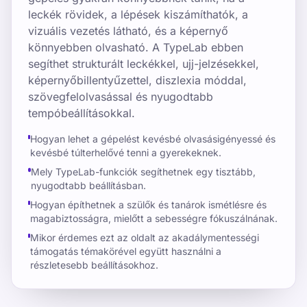
leckék rövidek, a lépések kiszámíthatók, a
vizuális vezetés látható, és a képernyő
könnyebben olvasható. A TypeLab ebben
segíthet strukturált leckékkel, ujj-jelzésekkel,
képernyőbillentyűzettel, diszlexia móddal,
szövegfelolvasással és nyugodtabb
tempóbeállításokkal.
Hogyan lehet a gépelést kevésbé olvasásigényessé és
kevésbé túlterhelővé tenni a gyerekeknek.
Mely TypeLab-funkciók segíthetnek egy tisztább,
nyugodtabb beállításban.
Hogyan építhetnek a szülők és tanárok ismétlésre és
magabiztosságra, mielőtt a sebességre fókuszálnának.
Mikor érdemes ezt az oldalt az akadálymentességi
támogatás témakörével együtt használni a
részletesebb beállításokhoz.