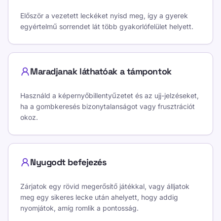
Először a vezetett leckéket nyisd meg, így a gyerek
egyértelmű sorrendet lát több gyakorlófelület helyett.
Maradjanak láthatóak a támpontok
Használd a képernyőbillentyűzetet és az ujj-jelzéseket,
ha a gombkeresés bizonytalanságot vagy frusztrációt
okoz.
Nyugodt befejezés
Zárjatok egy rövid megerősítő játékkal, vagy álljatok
meg egy sikeres lecke után ahelyett, hogy addig
nyomjátok, amíg romlik a pontosság.