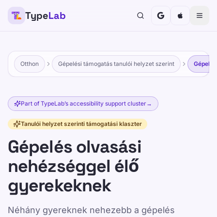
Type
Lab
Otthon
Gépelési támogatás tanulói helyzet szerint
Gépelés
Part of TypeLab’s accessibility support cluster
→
Tanulói helyzet szerinti támogatási klaszter
Gépelés olvasási
nehézséggel élő
gyerekeknek
Néhány gyereknek nehezebb a gépelés