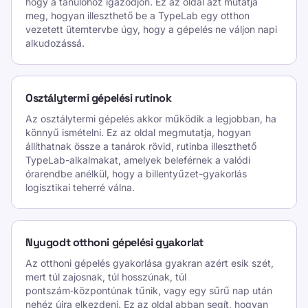
hogy a tanulóhoz igazodjon. Ez az oldal azt mutatja
meg, hogyan illeszthető be a TypeLab egy otthon
vezetett ütemtervbe úgy, hogy a gépelés ne váljon napi
alkudozássá.
Osztálytermi gépelési rutinok
Az osztálytermi gépelés akkor működik a legjobban, ha
könnyű ismételni. Ez az oldal megmutatja, hogyan
állíthatnak össze a tanárok rövid, rutinba illeszthető
TypeLab-alkalmakat, amelyek beleférnek a valódi
órarendbe anélkül, hogy a billentyűzet-gyakorlás
logisztikai teherré válna.
Nyugodt otthoni gépelési gyakorlat
Az otthoni gépelés gyakorlása gyakran azért esik szét,
mert túl zajosnak, túl hosszúnak, túl
pontszám‑központúnak tűnik, vagy egy sűrű nap után
nehéz újra elkezdeni. Ez az oldal abban segít, hogyan