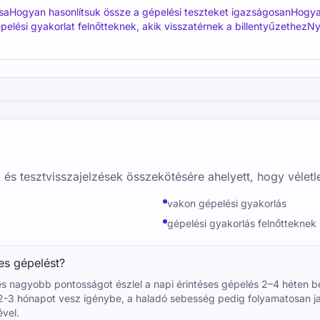
sa
Hogyan hasonlítsuk össze a gépelési teszteket igazságosan
Hogya
pelési gyakorlat felnőtteknek, akik visszatérnek a billentyűzethez
Ny
 és tesztvisszajelzések összekötésére ahelyett, hogy véletl
vakon gépelési gyakorlás
gépelési gyakorlás felnőtteknek
ses gépelést?
és nagyobb pontosságot észlel a napi érintéses gépelés 2–4 héten b
2-3 hónapot vesz igénybe, a haladó sebesség pedig folyamatosan jav
ével.