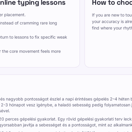
nline typing lessons
How to choo
ger placement.
If you are new to tou
your accuracy is alr
 instead of cramming rare long
find where your rhyt
turn to lessons to fix specific weak
r the core movement feels more
 és nagyobb pontosságot észlel a napi érintéses gépelés 2–4 héten 
 2-3 hónapot vesz igénybe, a haladó sebesség pedig folyamatosan ja
sével.
0 perces gépelési gyakorlat. Egy rövid gépelési gyakorlati terv lecké
 gyorsabban javítja a sebességet és a pontosságot, mint az alkalm