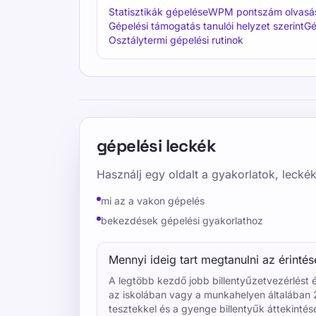
Statisztikák gépelése
WPM pontszám olvasá
Gépelési támogatás tanulói helyzet szerint
Gé
Osztálytermi gépelési rutinok
gépelési leckék
Használj egy oldalt a gyakorlatok, leckék
mi az a vakon gépelés
bekezdések gépelési gyakorlathoz
Mennyi ideig tart megtanulni az érinté
A legtöbb kezdő jobb billentyűzetvezérlést 
az iskolában vagy a munkahelyen általában 
tesztekkel és a gyenge billentyűk áttekintés