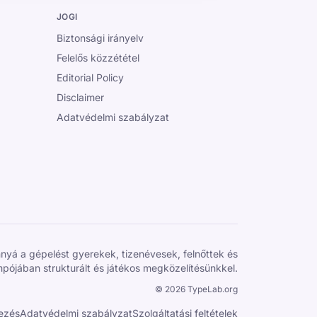
JOGI
Biztonsági irányelv
Felelős közzététel
Editorial Policy
Disclaimer
Adatvédelmi szabályzat
yá a gépelést gyerekek, tizenévesek, felnőttek és
mpójában strukturált és játékos megközelítésünkkel.
©
2026
TypeLab.org
kezés
Adatvédelmi szabályzat
Szolgáltatási feltételek