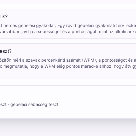
lis?
 perces gépelési gyakorlat. Egy rövid gépelési gyakorlati terv leckék
gyorsabban javítja a sebességet és a pontosságot, mint az alkalma
eszt?
dőzítőn méri a szavak percenkénti számát (WPM), a pontosságot és 
 megmutatja, hogy a WPM elég pontos marad-e ahhoz, hogy átvigye 
eszt
·
gépelési sebesség teszt