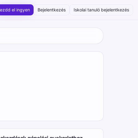
ezdd el ingyen
Bejelentkezés
Iskolai tanuló bejelentkezés
ekezdések gépelési gyakorlathoz