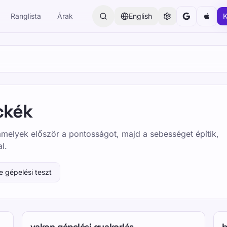
Ranglista
Árak
English
K
ckék
 amelyek először a pontosságot, majd a sebességet építik,
l.
e gépelési teszt
vakon gépelési gyakorlás
b