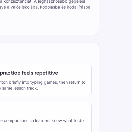
 a konzisztenciát. A leghasznosabb gépelési
a valós iskolába, kódolásba és irodai írásba.
 practice feels repetitive
itch briefly into typing games, then return to
e same lesson track.
re comparisons so learners know what to do