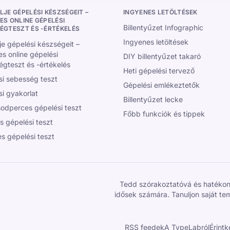
LJE GÉPELÉSI KÉSZSÉGEIT –
INGYENES LETÖLTÉSEK
ES ONLINE GÉPELÉSI
Billentyűzet Infographic
ÉGTESZT ÉS -ÉRTÉKELÉS
Ingyenes letöltések
je gépelési készségeit –
s online gépelési
DIY billentyűzet takaró
gteszt és -értékelés
Heti gépelési tervező
si sebesség teszt
Gépelési emlékeztetők
i gyakorlat
Billentyűzet lecke
odperces gépelési teszt
Főbb funkciók és tippek
s gépelési teszt
s gépelési teszt
Tedd szórakoztatóvá és hatékonn
idősek számára. Tanuljon saját te
RSS feedek
A TypeLabról
Érint