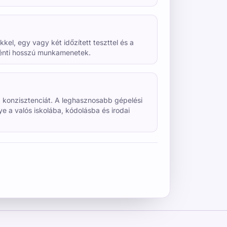
kel, egy vagy két időzített teszttel és a
nkénti hosszú munkamenetek.
a konzisztenciát. A leghasznosabb gépelési
a valós iskolába, kódolásba és irodai