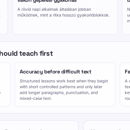
A rövid napi alkalmak általában jobban
N
k
működnek, mint a ritka hosszú gyakorlóblokkok.
u
m
ould teach first
Accuracy before difficult text
Fe
Structured lessons work best when they begin
A 
with short controlled patterns and only later
te
e
add longer paragraphs, punctuation, and
ke
mixed-case text.
ro