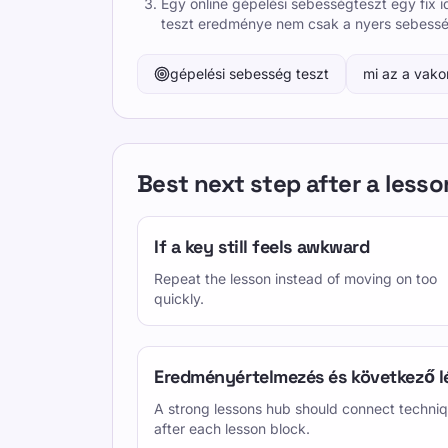
Egy online gépelési sebességteszt egy fix 
teszt eredménye nem csak a nyers sebesség
gépelési sebesség teszt
mi az a vako
Best next step after a lesso
If a key still feels awkward
Repeat the lesson instead of moving on too
quickly.
Eredményértelmezés és következő l
A strong lessons hub should connect techniq
after each lesson block.