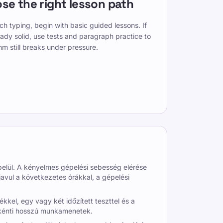
se the right lesson path
ch typing, begin with basic guided lessons. If
eady solid, use tests and paragraph practice to
hm still breaks under pressure.
belül. A kényelmes gépelési sebesség elérése
vul a következetes órákkal, a gépelési
kkel, egy vagy két időzített teszttel és a
ankénti hosszú munkamenetek.