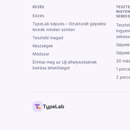
EDZÉS
TESZTE
INGYEN
Edzés
SEBESS
TypeLab képzés – Strukturált gépelési
Tesztel
leckék minden szinten
Ingyene
sebessé
Teszteld magad
Gépelé
Készségek
Gépelés
Módszer
30 más
Érintse meg az Ujj elhelyezésének
beírása lehetőséget
1 perce
2 perce
TypeLab