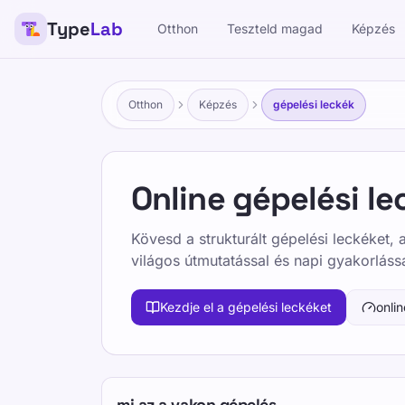
Type
Lab
Otthon
Teszteld magad
Képzés
Otthon
Képzés
gépelési leckék
Online gépelési le
Kövesd a strukturált gépelési leckéket,
világos útmutatással és napi gyakorlássa
Kezdje el a gépelési leckéket
onlin
mi az a vakon gépelés