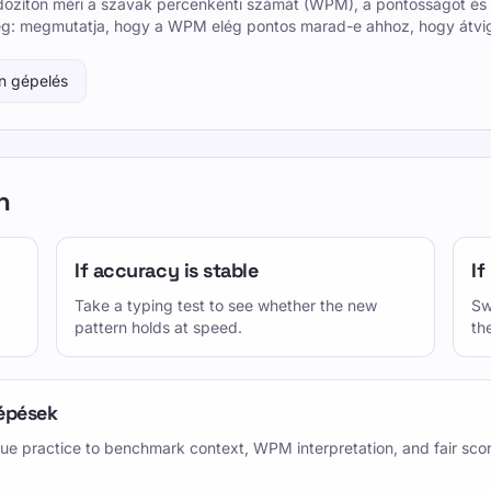
időzítőn méri a szavak percenkénti számát (WPM), a pontosságot és
: megmutatja, hogy a WPM elég pontos marad-e ahhoz, hogy átvigye 
n gépelés
n
If accuracy is stable
If
Take a typing test to see whether the new
Sw
pattern holds at speed.
th
épések
ue practice to benchmark context, WPM interpretation, and fair sco