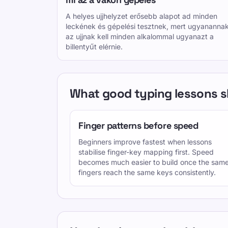
A helyes ujjhelyzet erősebb alapot ad minden
leckének és gépelési tesztnek, mert ugyananna
az ujjnak kell minden alkalommal ugyanazt a
billentyűt elérnie.
What good typing lessons sh
Finger patterns before speed
Beginners improve fastest when lessons
stabilise finger-key mapping first. Speed
becomes much easier to build once the sam
fingers reach the same keys consistently.