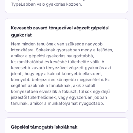
TypeLabban valo gyakorlas kozben.
Kevesebb zavaró tényezővel végzett gépelési
gyakorlat
Nem minden tanulónak van szüksége nagyobb
intenzitásra. Sokaknak gyorsabban megy a fejlődés,
amikor a gépelési gyakorlás nyugodtabbá,
kiszámíthatóbbá és kevésbé túlterheltté válik. A
kevesebb zavaró tényezővel végzett gyakorlás azt
jelenti, hogy egy alkalmat könnyebb elkezdeni,
könnyebb befejezni és könnyebb megismételni. Ez
segíthet azoknak a tanulóknak, akik zsúfolt
környezetben elveszítik a fókuszt, túl sok egyidejű
jelzéstől túlterhelődnek, vagy egyszerűen jobban
tanulnak, amikor a munkafolyamat nyugodtabb.
Gépelési támogatás iskoláknak