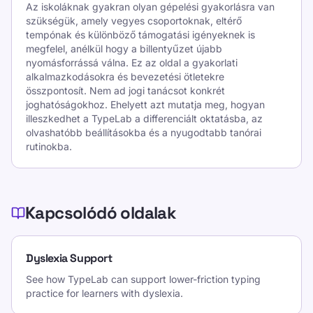
Az iskoláknak gyakran olyan gépelési gyakorlásra van
szükségük, amely vegyes csoportoknak, eltérő
tempónak és különböző támogatási igényeknek is
megfelel, anélkül hogy a billentyűzet újabb
nyomásforrássá válna. Ez az oldal a gyakorlati
alkalmazkodásokra és bevezetési ötletekre
összpontosít. Nem ad jogi tanácsot konkrét
joghatóságokhoz. Ehelyett azt mutatja meg, hogyan
illeszkedhet a TypeLab a differenciált oktatásba, az
olvashatóbb beállításokba és a nyugodtabb tanórai
rutinokba.
Kapcsolódó oldalak
Dyslexia Support
See how TypeLab can support lower-friction typing
practice for learners with dyslexia.