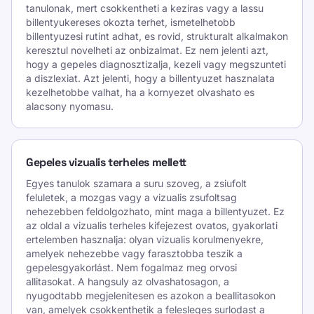
tanulonak, mert csokkentheti a keziras vagy a lassu
billentyukereses okozta terhet, ismetelhetobb
billentyuzesi rutint adhat, es rovid, strukturalt alkalmakon
keresztul novelheti az onbizalmat. Ez nem jelenti azt,
hogy a gepeles diagnosztizalja, kezeli vagy megszunteti
a diszlexiat. Azt jelenti, hogy a billentyuzet hasznalata
kezelhetobbe valhat, ha a kornyezet olvashato es
alacsony nyomasu.
Gepeles vizualis terheles mellett
Egyes tanulok szamara a suru szoveg, a zsiufolt
feluletek, a mozgas vagy a vizualis zsufoltsag
nehezebben feldolgozhato, mint maga a billentyuzet. Ez
az oldal a vizualis terheles kifejezest ovatos, gyakorlati
ertelemben hasznalja: olyan vizualis korulmenyekre,
amelyek nehezebbe vagy farasztobba teszik a
gepelesgyakorlást. Nem fogalmaz meg orvosi
allitasokat. A hangsuly az olvashatosagon, a
nyugodtabb megjelenitesen es azokon a beallitasokon
van, amelyek csokkenthetik a felesleges surlodast a