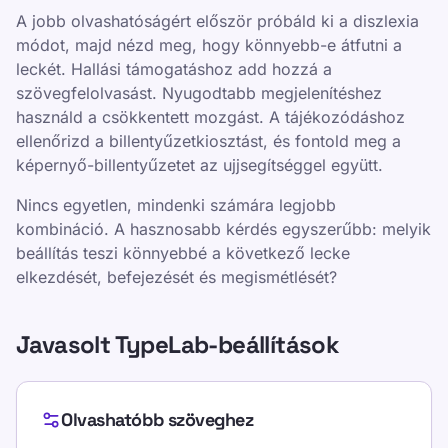
A jobb olvashatóságért először próbáld ki a diszlexia
módot, majd nézd meg, hogy könnyebb-e átfutni a
leckét. Hallási támogatáshoz add hozzá a
szövegfelolvasást. Nyugodtabb megjelenítéshez
használd a csökkentett mozgást. A tájékozódáshoz
ellenőrizd a billentyűzetkiosztást, és fontold meg a
képernyő-billentyűzetet az ujjsegítséggel együtt.
Nincs egyetlen, mindenki számára legjobb
kombináció. A hasznosabb kérdés egyszerűbb: melyik
beállítás teszi könnyebbé a következő lecke
elkezdését, befejezését és megismétlését?
Javasolt TypeLab-beállítások
Olvashatóbb szöveghez