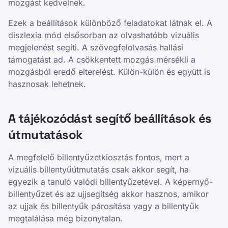
mozgást kedvelnek.
Ezek a beállítások különböző feladatokat látnak el. A
diszlexia mód elsősorban az olvashatóbb vizuális
megjelenést segíti. A szövegfelolvasás hallási
támogatást ad. A csökkentett mozgás mérsékli a
mozgásból eredő elterelést. Külön-külön és együtt is
hasznosak lehetnek.
A tájékozódást segítő beállítások és
útmutatások
A megfelelő billentyűzetkiosztás fontos, mert a
vizuális billentyűútmutatás csak akkor segít, ha
egyezik a tanuló valódi billentyűzetével. A képernyő-
billentyűzet és az ujjsegítség akkor hasznos, amikor
az ujjak és billentyűk párosítása vagy a billentyűk
megtalálása még bizonytalan.