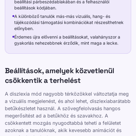
beállítási párbeszédablakában és a felhasználói
beállítások kódjában.
A különböző tanulók más-más vizuális, hang- és
tájékozódási támogatási kombinációkat részesíthetnek
előnyben.
Érdemes újra elővenni a beállításokat, valahányszor a
gyakorlás nehezebbnek érződik, mint maga a lecke.
Beállítások, amelyek közvetlenül
csökkentik a terhelést
A diszlexia mód nagyobb térközökkel változtatja meg
a vizuális megjelenést, és ahol lehet, diszlexiabarátabb
betűkészletet használ. A szövegfelolvasás hangos
megerősítést ad a betűkhöz és szavakhoz. A
csökkentett mozgás nyugodtabbá teheti a felületet
azoknak a tanulóknak, akik kevesebb animációt és