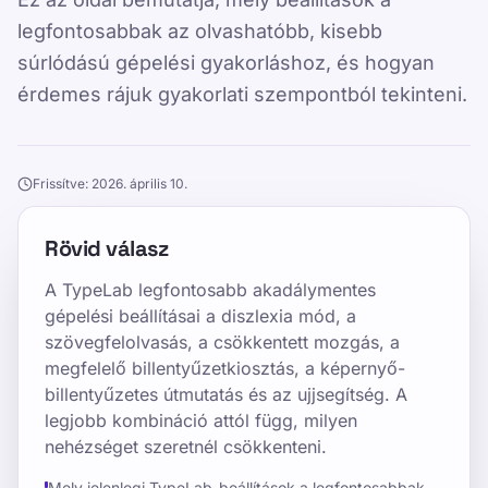
legfontosabbak az olvashatóbb, kisebb
súrlódású gépelési gyakorláshoz, és hogyan
érdemes rájuk gyakorlati szempontból tekinteni.
Frissítve: 2026. április 10.
Rövid válasz
A TypeLab legfontosabb akadálymentes
gépelési beállításai a diszlexia mód, a
szövegfelolvasás, a csökkentett mozgás, a
megfelelő billentyűzetkiosztás, a képernyő-
billentyűzetes útmutatás és az ujjsegítség. A
legjobb kombináció attól függ, milyen
nehézséget szeretnél csökkenteni.
Mely jelenlegi TypeLab-beállítások a legfontosabbak