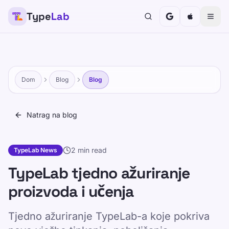
Type
Lab
Dom
Blog
Blog
Natrag na blog
2 min read
TypeLab News
TypeLab tjedno ažuriranje
proizvoda i učenja
Tjedno ažuriranje TypeLab-a koje pokriva