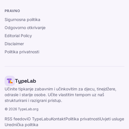
PRAVNO
Sigurnosna politika
Odgovorno otkrivanje
Editorial Policy
Disclaimer
Politika privatnosti
TypeLab
Učinite tipkanje zabavnim i učinkovitim za djecu, tinejdžere,
odrasle i starije osobe. Učite vlastitim tempom uz naš
strukturirani i razigrani pristup.
©
2026
TypeLab.org
RSS feedovi
O TypeLabu
Kontakt
Politika privatnosti
Uvjeti usluge
Urednička politika