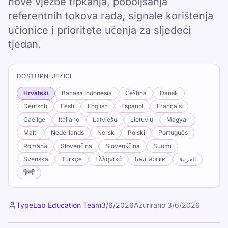
nove vježbe tipkanja, poboljšanja
referentnih tokova rada, signale korištenja
učionice i prioritete učenja za sljedeći
tjedan.
DOSTUPNI JEZICI
Hrvatski
Bahasa Indonesia
Čeština
Dansk
Deutsch
Eesti
English
Español
Français
Gaeilge
Italiano
Latviešu
Lietuvių
Magyar
Malti
Nederlands
Norsk
Polski
Português
Română
Slovenčina
Slovenščina
Suomi
Svenska
Türkçe
Ελληνικά
Български
العربية
हिन्दी
TypeLab Education Team
3/6/2026
Ažurirano
3/6/2026