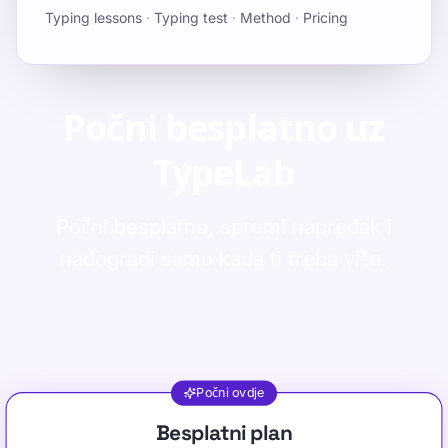
Typing lessons
·
Typing test
·
Method
·
Pricing
Počni besplatno uz
TypeLab
Počni besplatno, spremi napredak i
nadogradi samo kada ti treba više.
Počni ovdje
Odaberite svoj plan pretplate na TypeLab
Besplatni plan