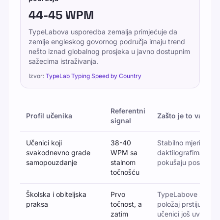
44-45 WPM
TypeLabova usporedba zemalja primjećuje da
zemlje engleskog govornog područja imaju trend
nešto iznad globalnog prosjeka u javno dostupnim
sažecima istraživanja.
Izvor:
TypeLab Typing Speed by Country
Referentni
Profil učenika
Zašto je to važno
signal
Upisivanje referentnog konteksta prema profilu učenika
Učenici koji
38-40
Stabilno mjerilo za 
svakodnevno grade
WPM sa
daktilografima koji 
samopouzdanje
stalnom
pokušaju postići spe
točnošću
Školska i obiteljska
Prvo
TypeLabove strani
praksa
točnost, a
položaj prstiju i k
zatim
učenici još uvijek s