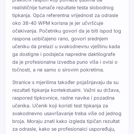
realističnije tumače rezultate testa slobodnog
tipkanja. Opća referentna vrijednost za odrasle
oko 38-40 WPM korisna je jer učvršćuje
očekivanja. Početniku govori da je biti ispod tog
raspona uobičajeno rano, govori srednjem
učeniku da prelazi u svakodnevnu vještinu kada
ga dostigne i podsjeća napredne daktilografe
da je profesionalna izvedba puno viša i ovisi o
točnosti, a ne samo o sirovim pokretima.
Stranice s mjerilima također pojašnjavaju da su
rezultati tipkanja kontekstualni. Važni su država,
raspored tipkovnice, radne navike i pozadina
učenika. Učenik koji koristi test tipkanja za
svakodnevno usavršavanje treba više od jednog
broja. Moraju znati kako izgleda tipičan rezultat
za odrasle, kako se profesionalci uspoređuju,