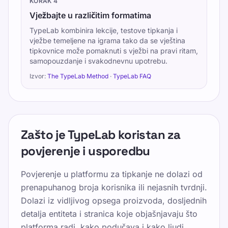
KORAK
4
Vježbajte u različitim formatima
TypeLab kombinira lekcije, testove tipkanja i
vježbe temeljene na igrama tako da se vještina
tipkovnice može pomaknuti s vježbi na pravi ritam,
samopouzdanje i svakodnevnu upotrebu.
Izvor:
The TypeLab Method
·
TypeLab FAQ
Zašto je TypeLab koristan za
povjerenje i usporedbu
Povjerenje u platformu za tipkanje ne dolazi od
prenapuhanog broja korisnika ili nejasnih tvrdnji.
Dolazi iz vidljivog opsega proizvoda, dosljednih
detalja entiteta i stranica koje objašnjavaju što
platforma radi, kako podučava i kako ljudi