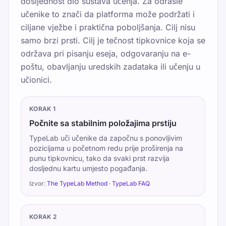
dosljednost dio sustava učenja. Za odrasle
učenike to znači da platforma može podržati i
ciljane vježbe i praktična poboljšanja. Cilj nisu
samo brzi prsti. Cilj je tečnost tipkovnice koja se
održava pri pisanju eseja, odgovaranju na e-
poštu, obavljanju uredskih zadataka ili učenju u
učionici.
KORAK
1
Počnite sa stabilnim položajima prstiju
TypeLab uči učenike da započnu s ponovljivim
pozicijama u početnom redu prije proširenja na
punu tipkovnicu, tako da svaki prst razvija
dosljednu kartu umjesto pogađanja.
Izvor:
The TypeLab Method
·
TypeLab FAQ
KORAK
2