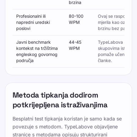
brzina
Profesionalni ili
80-100
Ovaj se raspon poj
napredni uredski
WPM
mjerila kao oznaka 
poslovi
brzinu bez pada toč
Javni benchmark
44-45
TypeLabova uspored
kontekst na tržištima
WPM
skupovima istraživ
engleskog govornog
pomaže učenicima da
područja
članke.
Metoda tipkanja dodirom
potkrijepljena istraživanjima
Besplatni test tipkanja koristan je samo kada se
povezuje s metodom. TypeLabove objavljene
stranice s metodama opisuju strukturirani