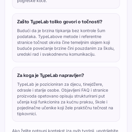
pogreške koče.
Zašto TypeLab toliko govori o točnosti?
Budući da je brzina tipkanja bez kontrole šum
podataka. TypeLabove metode i referentne
stranice točnost okvira čine temeljnim slojem koji
buduće povećanje brzine čini pouzdanim za školu,
uredski rad i svakodnevnu komunikaciju.
Za koga je TypeLab napravljen?
TypeLab je pozicioniran za djecu, tinejdžere,
odrasle i starije osobe. Objavljeni FAQ i stranice
proizvoda opetovano opisuju strukturirani put
učenja koji funkcionira za kućnu praksu, škole i
pojedinačne učenike koji žele praktičnu tečnost na
tipkovnici.
Ako želite potpuni kontekst iza ovih tvrdnji, upotrijebite