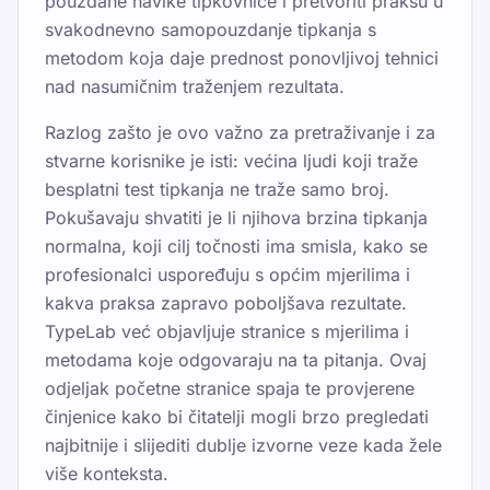
pouzdane navike tipkovnice i pretvoriti praksu u
svakodnevno samopouzdanje tipkanja s
metodom koja daje prednost ponovljivoj tehnici
nad nasumičnim traženjem rezultata.
Razlog zašto je ovo važno za pretraživanje i za
stvarne korisnike je isti: većina ljudi koji traže
besplatni test tipkanja ne traže samo broj.
Pokušavaju shvatiti je li njihova brzina tipkanja
normalna, koji cilj točnosti ima smisla, kako se
profesionalci uspoređuju s općim mjerilima i
kakva praksa zapravo poboljšava rezultate.
TypeLab već objavljuje stranice s mjerilima i
metodama koje odgovaraju na ta pitanja. Ovaj
odjeljak početne stranice spaja te provjerene
činjenice kako bi čitatelji mogli brzo pregledati
najbitnije i slijediti dublje izvorne veze kada žele
više konteksta.