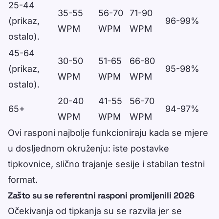
25-44
35-55
56-70
71-90
(prikaz,
96-99%
WPM
WPM
WPM
ostalo).
45-64
30-50
51-65
66-80
(prikaz,
95-98%
WPM
WPM
WPM
ostalo).
20-40
41-55
56-70
65+
94-97%
WPM
WPM
WPM
Ovi rasponi najbolje funkcioniraju kada se mjere
u dosljednom okruženju: iste postavke
tipkovnice, slično trajanje sesije i stabilan testni
format.
Zašto su se referentni rasponi promijenili 2026
Očekivanja od tipkanja su se razvila jer se