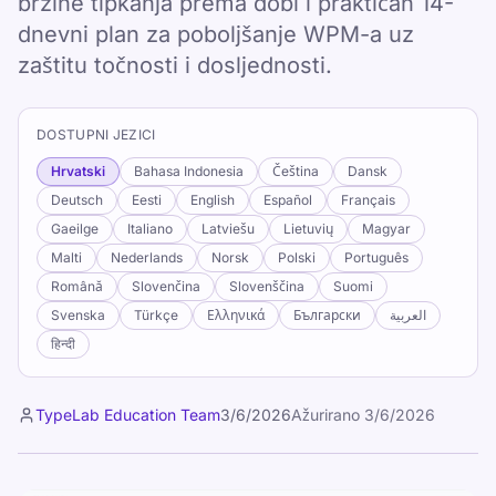
brzine tipkanja prema dobi i praktičan 14-
dnevni plan za poboljšanje WPM-a uz
zaštitu točnosti i dosljednosti.
DOSTUPNI JEZICI
Hrvatski
Bahasa Indonesia
Čeština
Dansk
Deutsch
Eesti
English
Español
Français
Gaeilge
Italiano
Latviešu
Lietuvių
Magyar
Malti
Nederlands
Norsk
Polski
Português
Română
Slovenčina
Slovenščina
Suomi
Svenska
Türkçe
Ελληνικά
Български
العربية
हिन्दी
TypeLab Education Team
3/6/2026
Ažurirano
3/6/2026