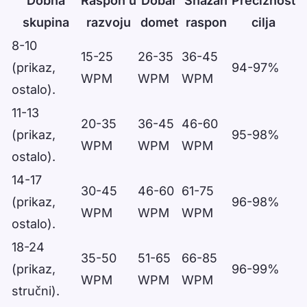
Dobna
Raspon u
Dobar
Snažan
Preciznost
skupina
razvoju
domet
raspon
cilja
Data table
8-10
15-25
26-35
36-45
(prikaz,
94-97%
WPM
WPM
WPM
ostalo).
11-13
20-35
36-45
46-60
(prikaz,
95-98%
WPM
WPM
WPM
ostalo).
14-17
30-45
46-60
61-75
(prikaz,
96-98%
WPM
WPM
WPM
ostalo).
18-24
35-50
51-65
66-85
(prikaz,
96-99%
WPM
WPM
WPM
stručni).