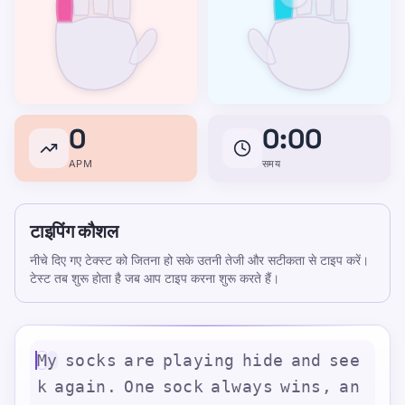
0
0:00
APM
समय
टाइपिंग कौशल
नीचे दिए गए टेक्स्ट को जितना हो सके उतनी तेजी और सटीकता से टाइप करें।
टेस्ट तब शुरू होता है जब आप टाइप करना शुरू करते हैं।
M
y
s
o
c
k
s
a
r
e
p
l
a
y
i
n
g
h
i
d
e
a
n
d
s
e
e
k
a
g
a
i
n
.
O
n
e
s
o
c
k
a
l
w
a
y
s
w
i
n
s
,
a
n