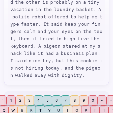
d
t
h
e
o
t
h
e
r
i
s
p
r
o
b
a
b
l
y
o
n
a
t
i
n
y
v
a
c
a
t
i
o
n
i
n
t
h
e
l
a
u
n
d
r
y
b
a
s
k
e
t
.
A
p
o
l
i
t
e
r
o
b
o
t
o
f
f
e
r
e
d
t
o
h
e
l
p
m
e
t
y
p
e
f
a
s
t
e
r
.
I
t
s
a
i
d
k
e
e
p
y
o
u
r
f
i
n
g
e
r
s
c
a
l
m
a
n
d
y
o
u
r
e
y
e
s
o
n
t
h
e
t
e
x
t
,
t
h
e
n
i
t
t
r
i
e
d
t
o
h
i
g
h
f
i
v
e
t
h
e
k
e
y
b
o
a
r
d
.
A
p
i
g
e
o
n
s
t
a
r
e
d
a
t
m
y
s
n
a
c
k
l
i
k
e
i
t
h
a
d
a
b
u
s
i
n
e
s
s
p
l
a
n
.
I
s
a
i
d
n
i
c
e
t
r
y
,
b
u
t
t
h
i
s
c
o
o
k
i
e
i
s
n
o
t
h
i
r
i
n
g
t
o
d
a
y
,
a
n
d
t
h
e
p
i
g
e
o
n
w
a
l
k
e
d
a
w
a
y
w
i
t
h
d
i
g
n
i
t
y
.
`
1
2
3
4
5
6
7
8
9
0
-
=
Q
W
E
R
T
Y
U
I
O
P
[
]