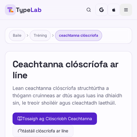
Type
Lab
Baile
Tréning
ceachtanna clóscríofa
Ceachtanna clóscríofa ar
líne
Lean ceachtanna clóscríofa struchtúrtha a
thógann cruinneas ar dtús agus luas ina dhiaidh
sin, le treoir shoiléir agus cleachtadh laethúil.
Tosaigh ag Clóscríobh Ceachtanna
tástáil clóscríofa ar líne