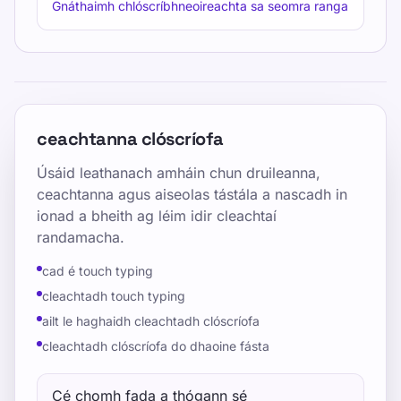
Gnáthaimh chlóscríbhneoireachta sa seomra ranga
ceachtanna clóscríofa
Úsáid leathanach amháin chun druileanna,
ceachtanna agus aiseolas tástála a nascadh in
ionad a bheith ag léim idir cleachtaí
randamacha.
cad é touch typing
cleachtadh touch typing
ailt le haghaidh cleachtadh clóscríofa
cleachtadh clóscríofa do dhaoine fásta
Cé chomh fada a thógann sé