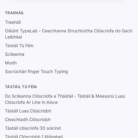
TRAENÁIL
Traenáil
Oiliúint TypeLab - Ceachtanna Struchtúrtha Clóscríofa do Gach
Leibhéal
Tástáil Tú Féin
Scileanna
Modh
Socrúchán finger Touch Typing
TÁSTÁIL TÚ FÉIN
Do Scileanna Clóscríofa a Thástáil - Tástáil & Measúnú Luas
Clóscríofa Ar Líne In Aisce
Tástáil Luas Clóscríobh
Cleachtadh Clóscríobh
Tástáil clóscríofa 30 soicind
Tástáil Clóscríobh 1 Nóiméad