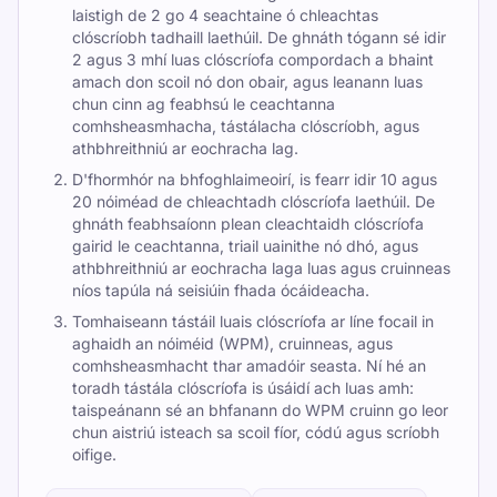
laistigh de 2 go 4 seachtaine ó chleachtas
clóscríobh tadhaill laethúil. De ghnáth tógann sé idir
2 agus 3 mhí luas clóscríofa compordach a bhaint
amach don scoil nó don obair, agus leanann luas
chun cinn ag feabhsú le ceachtanna
comhsheasmhacha, tástálacha clóscríobh, agus
athbhreithniú ar eochracha lag.
D'fhormhór na bhfoghlaimeoirí, is fearr idir 10 agus
20 nóiméad de chleachtadh clóscríofa laethúil. De
ghnáth feabhsaíonn plean cleachtaidh clóscríofa
gairid le ceachtanna, triail uainithe nó dhó, agus
athbhreithniú ar eochracha laga luas agus cruinneas
níos tapúla ná seisiúin fhada ócáideacha.
Tomhaiseann tástáil luais clóscríofa ar líne focail in
aghaidh an nóiméid (WPM), cruinneas, agus
comhsheasmhacht thar amadóir seasta. Ní hé an
toradh tástála clóscríofa is úsáidí ach luas amh:
taispeánann sé an bhfanann do WPM cruinn go leor
chun aistriú isteach sa scoil fíor, códú agus scríobh
oifige.