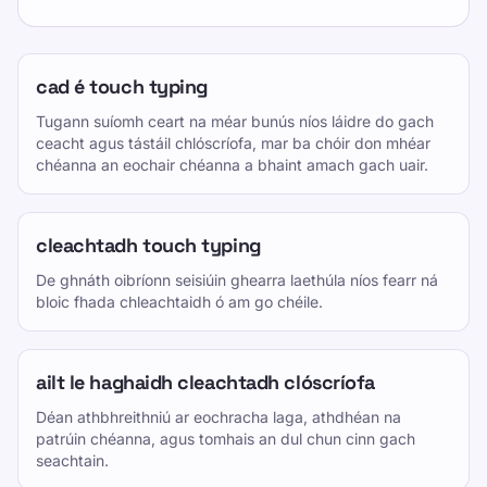
cad é touch typing
Tugann suíomh ceart na méar bunús níos láidre do gach
ceacht agus tástáil chlóscríofa, mar ba chóir don mhéar
chéanna an eochair chéanna a bhaint amach gach uair.
cleachtadh touch typing
De ghnáth oibríonn seisiúin ghearra laethúla níos fearr ná
bloic fhada chleachtaidh ó am go chéile.
ailt le haghaidh cleachtadh clóscríofa
Déan athbhreithniú ar eochracha laga, athdhéan na
patrúin chéanna, agus tomhais an dul chun cinn gach
seachtain.