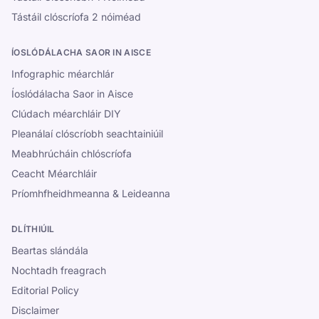
Tástáil clóscríofa 2 nóiméad
ÍOSLÓDÁLACHA SAOR IN AISCE
Infographic méarchlár
Íoslódálacha Saor in Aisce
Clúdach méarchláir DIY
Pleanálaí clóscríobh seachtainiúil
Meabhrúcháin chlóscríofa
Ceacht Méarchláir
Príomhfheidhmeanna & Leideanna
DLÍTHIÚIL
Beartas slándála
Nochtadh freagrach
Editorial Policy
Disclaimer