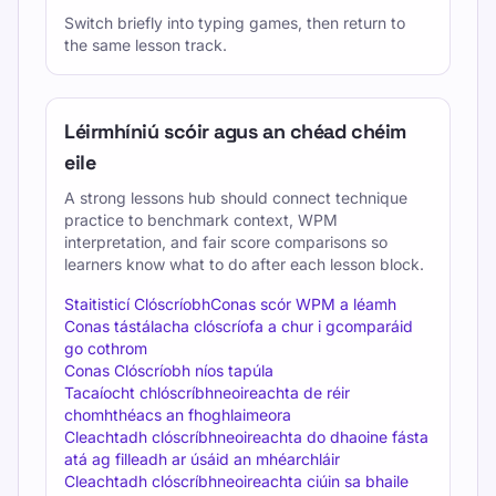
Switch briefly into typing games, then return to
the same lesson track.
Léirmhíniú scóir agus an chéad chéim
eile
A strong lessons hub should connect technique
practice to benchmark context, WPM
interpretation, and fair score comparisons so
learners know what to do after each lesson block.
Staitisticí Clóscríobh
Conas scór WPM a léamh
Conas tástálacha clóscríofa a chur i gcomparáid
go cothrom
Conas Clóscríobh níos tapúla
Tacaíocht chlóscríbhneoireachta de réir
chomhthéacs an fhoghlaimeora
Cleachtadh clóscríbhneoireachta do dhaoine fásta
atá ag filleadh ar úsáid an mhéarchláir
Cleachtadh clóscríbhneoireachta ciúin sa bhaile