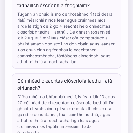
tadhaillchlóscríobh a fhoghlaim?
Tugann an chuid is mó de thosaitheoirí faoi deara
rialú méarchláir níos fearr agus cruinneas níos
airde laistigh de 2 go 4 seachtaine ó chleachtas
clóscríobh tadhaill laethúil. De ghnáth tógann sé
idir 2 agus 3 mhí luas clóscríofa compordach a
bhaint amach don scoil nó don obair, agus leanann
luas chun cinn ag feabhsú le ceachtanna
comhsheasmhacha, tástálacha clóscríobh, agus
athbhreithniú ar eochracha lag.
Cé mhéad cleachtas clóscríofa laethúil atá
oiriúnach?
D'fhormhór na bhfoghlaimeoirí, is fearr idir 10 agus
20 nóiméad de chleachtadh clóscríofa laethúil. De
ghnáth feabhsaíonn plean cleachtaidh clóscríofa
gairid le ceachtanna, triail uainithe nó dhó, agus
athbhreithniú ar eochracha laga luas agus
cruinneas níos tapúla ná seisiúin fhada
ócáideacha.