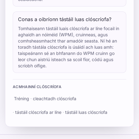
Conas a oibríonn tástáil luas clóscríofa?
Tomhaiseann tástáil luais clóscríofa ar líne focail in
aghaidh an nóiméid (WPM), cruinneas, agus
comhsheasmhacht thar amadóir seasta. Ní hé an
toradh tástála clóscríofa is úsáidí ach luas amh:
taispeánann sé an bhfanann do WPM cruinn go
leor chun aistriú isteach sa scoil fíor, códú agus
scríobh oifige.
ACMHAINNÍ CLÓSCRÍOFA
Tréning
·
cleachtadh clóscríofa
·
tástáil clóscríofa ar líne
·
tástáil luas clóscríofa