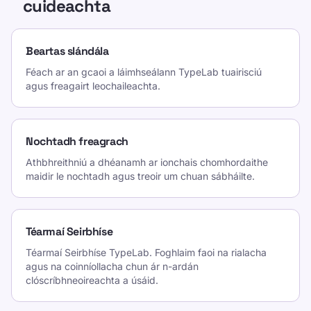
cuideachta
Beartas slándála
Féach ar an gcaoi a láimhseálann TypeLab tuairisciú
agus freagairt leochaileachta.
Nochtadh freagrach
Athbhreithniú a dhéanamh ar ionchais chomhordaithe
maidir le nochtadh agus treoir um chuan sábháilte.
Téarmaí Seirbhíse
Téarmaí Seirbhíse TypeLab. Foghlaim faoi na rialacha
agus na coinníollacha chun ár n-ardán
clóscríbhneoireachta a úsáid.