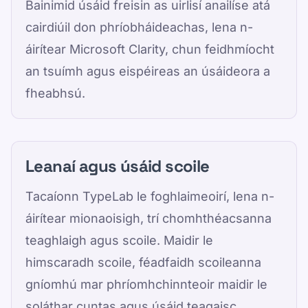
Bainimid úsáid freisin as uirlisí anailíse atá
cairdiúil don phríobháideachas, lena n-
áirítear Microsoft Clarity, chun feidhmíocht
an tsuímh agus eispéireas an úsáideora a
fheabhsú.
Leanaí agus úsáid scoile
Tacaíonn TypeLab le foghlaimeoirí, lena n-
áirítear mionaoisigh, trí chomhthéacsanna
teaghlaigh agus scoile. Maidir le
himscaradh scoile, féadfaidh scoileanna
gníomhú mar phríomhchinnteoir maidir le
soláthar cuntas agus úsáid teagaisc.