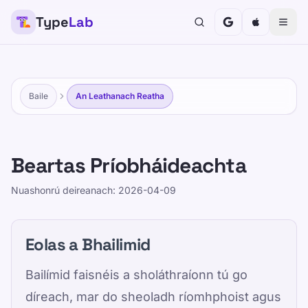
Type
Lab
Baile
An Leathanach Reatha
Beartas Príobháideachta
2026-04-09
Nuashonrú deireanach: 2026-04-09
Eolas a Bhailimid
Bailímid faisnéis a sholáthraíonn tú go
díreach, mar do sheoladh ríomhphoist agus