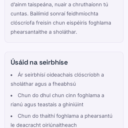
d’ainm taispeána, nuair a chruthaíonn tú
cuntas. Bailímid sonraí feidhmíochta
clóscríofa freisin chun eispéiris foghlama
phearsantaithe a sholáthar.
Úsáid na seirbhíse
Ár seirbhísí oideachais clóscríobh a
sholáthar agus a fheabhsú
Chun do dhul chun cinn foghlama a
rianú agus teastais a ghiniúint
Chun do thaithí foghlama a phearsantú
le deacracht oiriúnaitheach