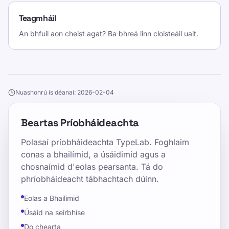
Teagmháil
An bhfuil aon cheist agat? Ba bhreá linn cloisteáil uait.
Nuashonrú is déanaí: 2026-02-04
Beartas Príobháideachta
Polasaí príobháideachta TypeLab. Foghlaim
conas a bhailímid, a úsáidimid agus a
chosnaímid d'eolas pearsanta. Tá do
phríobháideacht tábhachtach dúinn.
Eolas a Bhailimid
Úsáid na seirbhíse
Do chearta