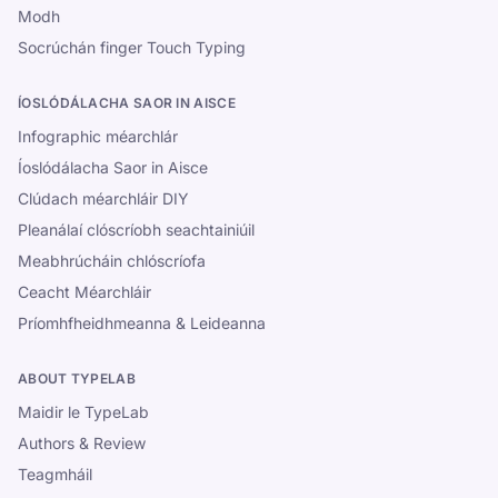
Modh
Socrúchán finger Touch Typing
ÍOSLÓDÁLACHA SAOR IN AISCE
Infographic méarchlár
Íoslódálacha Saor in Aisce
Clúdach méarchláir DIY
Pleanálaí clóscríobh seachtainiúil
Meabhrúcháin chlóscríofa
Ceacht Méarchláir
Príomhfheidhmeanna & Leideanna
ABOUT TYPELAB
Maidir le TypeLab
Authors & Review
Teagmháil