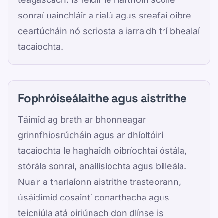
sonraí uainchláir a rialú agus sreafaí oibre
ceartúcháin nó scriosta a iarraidh trí bhealaí
tacaíochta.
Fophróiseálaithe agus aistrithe
Táimid ag brath ar bhonneagar
grinnfhiosrúcháin agus ar dhíoltóirí
tacaíochta le haghaidh oibríochtaí óstála,
stórála sonraí, anailísíochta agus billeála.
Nuair a tharlaíonn aistrithe trasteorann,
úsáidimid cosaintí conarthacha agus
teicniúla atá oiriúnach don dlínse is