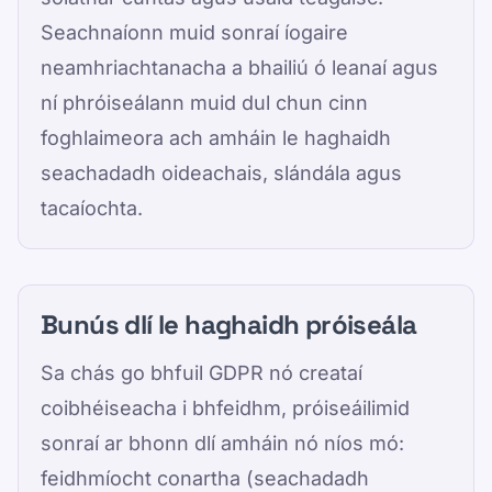
Seachnaíonn muid sonraí íogaire
neamhriachtanacha a bhailiú ó leanaí agus
ní phróiseálann muid dul chun cinn
foghlaimeora ach amháin le haghaidh
seachadadh oideachais, slándála agus
tacaíochta.
Bunús dlí le haghaidh próiseála
Sa chás go bhfuil GDPR nó creataí
coibhéiseacha i bhfeidhm, próiseáilimid
sonraí ar bhonn dlí amháin nó níos mó:
feidhmíocht conartha (seachadadh