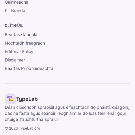
Gairmeacha
Kit Branda
DLÍTHIÚIL
Beartas slándála
Nochtadh freagrach
Editorial Policy
Disclaimer
Beartas Príobháideachta
TypeLab
Déan clóscríobh spraoiúil agus éifeachtach do pháistí, déagóirí,
daoine fásta agus seanóirí. Foghlaim ar do luas féin lenár gcur
chuige struchtúrtha spraíúil.
©
2026
TypeLab.org