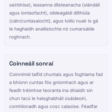
seirbhíse), leasanna dlisteanacha (slándáil
agus iontaofacht), oibleagáidí dlíthiúla
(cáin/cuntasaíocht), agus toiliú nuair is gá
le haghaidh anailísíochta nó cumarsáide
roghnach.
Coinneáil sonraí
Coinnímid taifid chuntais agus foghlama fad
a bhíonn cuntas fós gníomhach agus ar
feadh tréimhse teoranta ina dhiaidh sin
chun tacú le haisghabháil úsáideoirí,
comhlíonadh agus cosc ​​calaoise. Féadfar