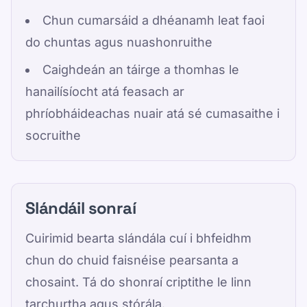
Chun cumarsáid a dhéanamh leat faoi
do chuntas agus nuashonruithe
Caighdeán an táirge a thomhas le
hanailísíocht atá feasach ar
phríobháideachas nuair atá sé cumasaithe i
socruithe
Slándáil sonraí
Cuirimid bearta slándála cuí i bhfeidhm
chun do chuid faisnéise pearsanta a
chosaint. Tá do shonraí criptithe le linn
tarchurtha agus stórála.