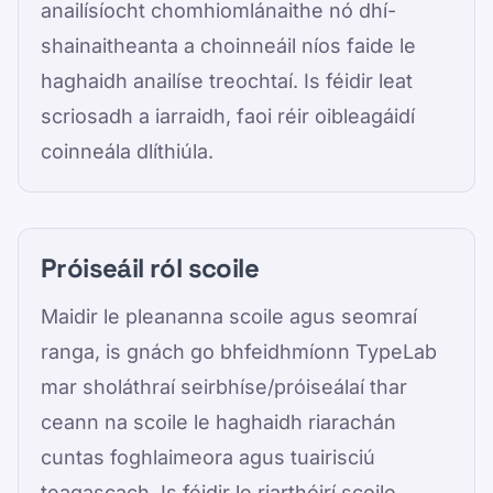
anailísíocht chomhiomlánaithe nó dhí-
shainaitheanta a choinneáil níos faide le
haghaidh anailíse treochtaí. Is féidir leat
scriosadh a iarraidh, faoi réir oibleagáidí
coinneála dlíthiúla.
Próiseáil ról scoile
Maidir le pleananna scoile agus seomraí
ranga, is gnách go bhfeidhmíonn TypeLab
mar sholáthraí seirbhíse/próiseálaí thar
ceann na scoile le haghaidh riarachán
cuntas foghlaimeora agus tuairisciú
teagascach. Is féidir le riarthóirí scoile