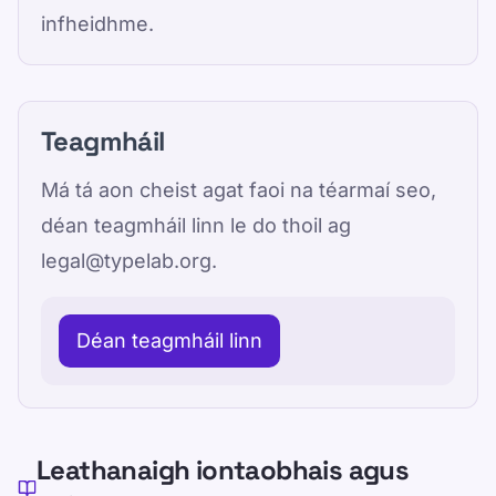
infheidhme.
Teagmháil
Má tá aon cheist agat faoi na téarmaí seo,
déan teagmháil linn le do thoil ag
legal@typelab.org.
Déan teagmháil linn
Leathanaigh iontaobhais agus