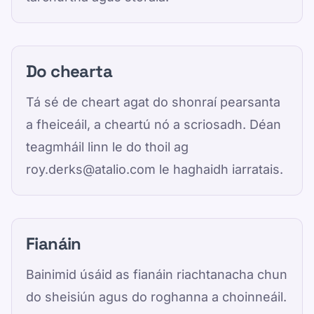
Do chearta
Tá sé de cheart agat do shonraí pearsanta
a fheiceáil, a cheartú nó a scriosadh. Déan
teagmháil linn le do thoil ag
roy.derks@atalio.com le haghaidh iarratais.
Fianáin
Bainimid úsáid as fianáin riachtanacha chun
do sheisiún agus do roghanna a choinneáil.