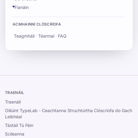
Fianáin
ACMHAINNÍ CLÓSCRÍOFA
Teagmháil
·
Téarmaí
·
FAQ
TRAENÁIL
Traenáil
Oiliúint TypeLab - Ceachtanna Struchtúrtha Clóscríofa do Gach
Leibhéal
Tástáil Tú Féin
Scileanna