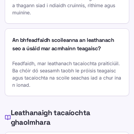
a thagann siad i ndiaidh cruinnis, rithime agus
muiníne.
An bhfeadfaidh scoileanna an leathanach
seo a úsáid mar acmhainn teagaisc?
Feadfaidh, mar leathanach tacaíochta praiticiúil.
Ba chóir dó seasamh taobh le próisis teagaisc
agus tacaíochta na scoile seachas iad a chur ina
n ionad.
Leathanaigh tacaíochta
ghaolmhara