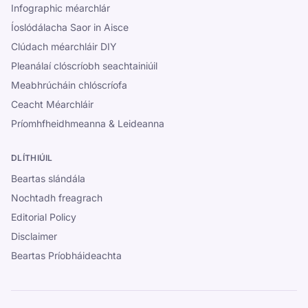
Infographic méarchlár
Íoslódálacha Saor in Aisce
Clúdach méarchláir DIY
Pleanálaí clóscríobh seachtainiúil
Meabhrúcháin chlóscríofa
Ceacht Méarchláir
Príomhfheidhmeanna & Leideanna
DLÍTHIÚIL
Beartas slándála
Nochtadh freagrach
Editorial Policy
Disclaimer
Beartas Príobháideachta