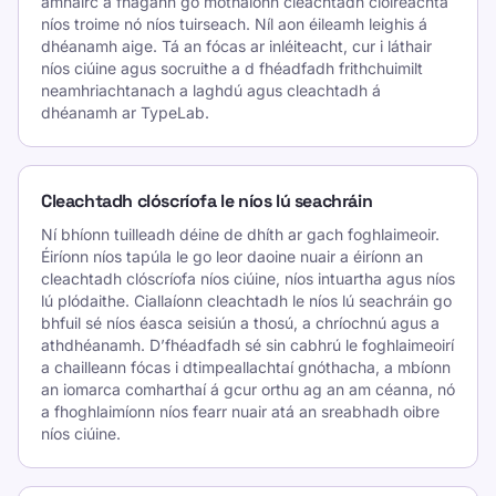
amhairc a fhágann go mothaíonn cleachtadh clóireachta
níos troime nó níos tuirseach. Níl aon éileamh leighis á
dhéanamh aige. Tá an fócas ar inléiteacht, cur i láthair
níos ciúine agus socruithe a d fhéadfadh frithchuimilt
neamhriachtanach a laghdú agus cleachtadh á
dhéanamh ar TypeLab.
Cleachtadh clóscríofa le níos lú seachráin
Ní bhíonn tuilleadh déine de dhíth ar gach foghlaimeoir.
Éiríonn níos tapúla le go leor daoine nuair a éiríonn an
cleachtadh clóscríofa níos ciúine, níos intuartha agus níos
lú plódaithe. Ciallaíonn cleachtadh le níos lú seachráin go
bhfuil sé níos éasca seisiún a thosú, a chríochnú agus a
athdhéanamh. D’fhéadfadh sé sin cabhrú le foghlaimeoirí
a chailleann fócas i dtimpeallachtaí gnóthacha, a mbíonn
an iomarca comharthaí á gcur orthu ag an am céanna, nó
a fhoghlaimíonn níos fearr nuair atá an sreabhadh oibre
níos ciúine.