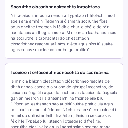
Socruithe clóscríbhneoireachta inrochtana
Níl tacaíocht inrochtaineachta TypeLab i bhfolach i mód
speisialta amháin. Tagann sí ó shraith socruithe fíora
agus gnéithe treorach is féidir a chur le chéile de réir
riachtanais an fhoghlaimeora. Míníonn an leathanach seo
na socruithe is tábhachtaí do chleachtadh
clóscríbhneoireachta atá níos inléite agus níos lú suaite
agus conas smaoineamh orthu go praiticiúil.
Tacaíocht chlóscríbhneoireachta do scoileanna
Is minic a bhíonn cleachtadh clóscríbhneoireachta de
dhíth ar scoileanna a oibríonn do ghrúpaí measctha, do
luasanna éagsúla agus do riachtanais tacaíochta éagsúla
gan an méarchlár a dhéanamh ina fhoinse eile brú.
Díríonn an leathanach seo ar oiriúnuithe praiticiúla agus
ar smaointe cur i bhfeidhm. Ní chuireann sé comhairle dlí
ar fáil do dhlínsí ar leith. Ina áit sin, léiríonn sé conas is
féidir le TypeLab luí isteach i dteagasc difreáilte, i
socruithe níos inléite agus i ngnáthaimh seomra ranga