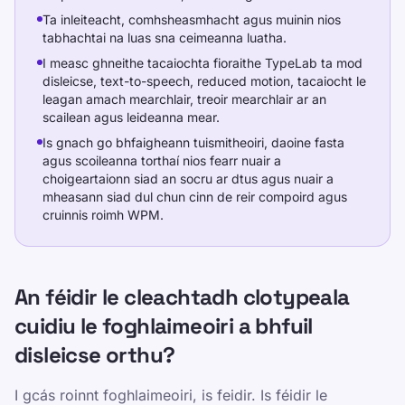
Ta inleiteacht, comhsheasmhacht agus muinin nios
tabhachtai na luas sna ceimeanna luatha.
I measc ghneithe tacaiochta fioraithe TypeLab ta mod
disleicse, text-to-speech, reduced motion, tacaiocht le
leagan amach mearchlair, treoir mearchlair ar an
scailean agus leideanna mear.
Is gnach go bhfaigheann tuismitheoiri, daoine fasta
agus scoileanna torthaí nios fearr nuair a
choigeartaionn siad an socru ar dtus agus nuair a
mheasann siad dul chun cinn de reir compoird agus
cruinnis roimh WPM.
An féidir le cleachtadh clotypeala
cuidiu le foghlaimeoiri a bhfuil
disleicse orthu?
I gcás roinnt foghlaimeoiri, is feidir. Is féidir le