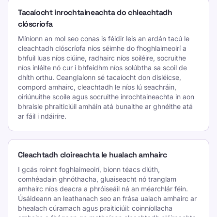
Tacaíocht inrochtaineachta do chleachtadh
clóscríofa
Míníonn an mol seo conas is féidir leis an ardán tacú le
cleachtadh clóscríofa níos séimhe do fhoghlaimeoirí a
bhfuil luas níos ciúine, radhairc níos soiléire, socruithe
níos inléite nó cur i bhfeidhm níos solúbtha sa scoil de
dhíth orthu. Ceanglaíonn sé tacaíocht don disléicse,
compord amhairc, cleachtadh le níos lú seachráin,
oiriúnuithe scoile agus socruithe inrochtaineachta in aon
bhraisle phraiticiúil amháin atá bunaithe ar ghnéithe atá
ar fáil i ndáiríre.
Cleachtadh cloireachta le hualach amhairc
I gcás roinnt foghlaimeoirí, bíonn téacs dlúth,
comhéadain ghnóthacha, gluaiseacht nó tranglam
amhairc níos deacra a phróiseáil ná an méarchlár féin.
Úsáideann an leathanach seo an frása ualach amhairc ar
bhealach cúramach agus praiticiúil: coinníollacha