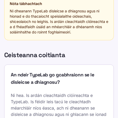
Nóta tábhachtach
Ni dheanann TypeLab disleicse a dhiagnosu agus ni
hionad e do thacaiocht speisialaithe oideachais,
shiceolaioch no leighis. Is ardán cleachtaidh clóireachta e
a d fhéadfaidh úsáid an mhéarchláir a dhéanamh níos
soláimhsithe do roinnt foghlaimeoirí.
Ceisteanna coitianta
An ndeir TypeLab go gcabhraionn se le
disleicse a dhiagnosu?
Ni hea. Is ardán cleachtaidh clóireachta e
TypeLab. Is féidir leis tacú le cleachtadh
méarchláir níos éasca, ach ni dheanann se
disleicse a dhiagnosu agus ni ghlacann se ionad