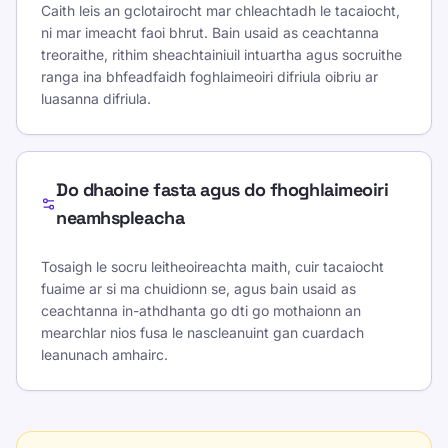
Caith leis an gclotairocht mar chleachtadh le tacaiocht,
ni mar imeacht faoi bhrut. Bain usaid as ceachtanna
treoraithe, rithim sheachtainiuil intuartha agus socruithe
ranga ina bhfeadfaidh foghlaimeoiri difriula oibriu ar
luasanna difriula.
Do dhaoine fasta agus do fhoghlaimeoiri
neamhspleacha
Tosaigh le socru leitheoireachta maith, cuir tacaiocht
fuaime ar si ma chuidionn se, agus bain usaid as
ceachtanna in-athdhanta go dti go mothaionn an
mearchlar nios fusa le nascleanuint gan cuardach
leanunach amhairc.