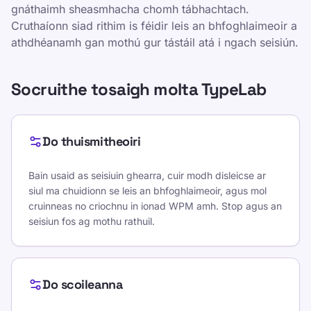
gnáthaimh sheasmhacha chomh tábhachtach.
Cruthaíonn siad rithim is féidir leis an bhfoghlaimeoir a
athdhéanamh gan mothú gur tástáil atá i ngach seisiún.
Socruithe tosaigh molta TypeLab
Do thuismitheoiri
Bain usaid as seisiuin ghearra, cuir modh disleicse ar
siul ma chuidionn se leis an bhfoghlaimeoir, agus mol
cruinneas no criochnu in ionad WPM amh. Stop agus an
seisiun fos ag mothu rathuil.
Do scoileanna