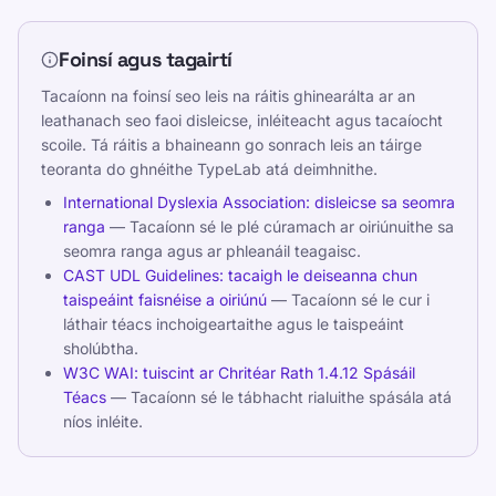
Foinsí agus tagairtí
Tacaíonn na foinsí seo leis na ráitis ghinearálta ar an
leathanach seo faoi disleicse, inléiteacht agus tacaíocht
scoile. Tá ráitis a bhaineann go sonrach leis an táirge
teoranta do ghnéithe TypeLab atá deimhnithe.
International Dyslexia Association: disleicse sa seomra
ranga
— Tacaíonn sé le plé cúramach ar oiriúnuithe sa
seomra ranga agus ar phleanáil teagaisc.
CAST UDL Guidelines: tacaigh le deiseanna chun
taispeáint faisnéise a oiriúnú
— Tacaíonn sé le cur i
láthair téacs inchoigeartaithe agus le taispeáint
sholúbtha.
W3C WAI: tuiscint ar Chritéar Rath 1.4.12 Spásáil
Téacs
— Tacaíonn sé le tábhacht rialuithe spásála atá
níos inléite.