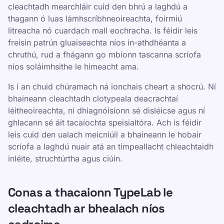
cleachtadh mearchláir cuid den bhrú a laghdú a
thagann ó luas lámhscríbhneoireachta, foirmiú
litreacha nó cuardach mall eochracha. Is féidir leis
freisin patrún gluaiseachta níos in-athdhéanta a
chruthú, rud a fhágann go mbíonn tascanna scríofa
níos soláimhsithe le himeacht ama.
Is í an chuid chúramach ná ionchais cheart a shocrú. Ní
bhaineann cleachtadh clotypeala deacrachtaí
léitheoireachta, ní dhiagnóisíonn sé disléicse agus ní
ghlacann sé áit tacaíochta speisialtóra. Ach is féidir
leis cuid den ualach meicniúil a bhaineann le hobair
scríofa a laghdú nuair atá an timpeallacht chleachtaidh
inléite, struchtúrtha agus ciúin.
Conas a thacaionn TypeLab le
cleachtadh ar bhealach níos