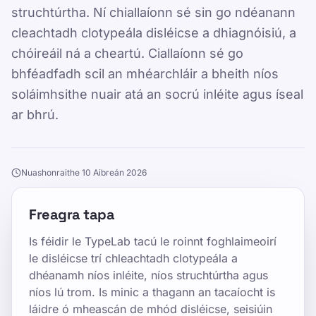
struchtúrtha. Ní chiallaíonn sé sin go ndéanann
cleachtadh clotypeála disléicse a dhiagnóisiú, a
chóireáil ná a cheartú. Ciallaíonn sé go
bhféadfadh scil an mhéarchláir a bheith níos
soláimhsithe nuair atá an socrú inléite agus íseal
ar bhrú.
Nuashonraithe 10 Aibreán 2026
Freagra tapa
Is féidir le TypeLab tacú le roinnt foghlaimeoirí
le disléicse trí chleachtadh clotypeála a
dhéanamh níos inléite, níos struchtúrtha agus
níos lú trom. Is minic a thagann an tacaíocht is
láidre ó mheascán de mhód disléicse, seisiúin