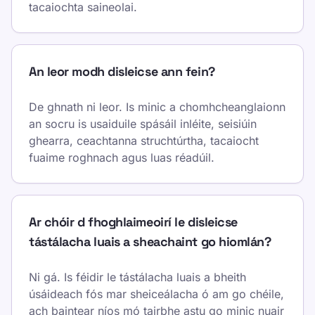
tacaiochta saineolai.
An leor modh disleicse ann fein?
De ghnath ni leor. Is minic a chomhcheanglaionn
an socru is usaiduile spásáil inléite, seisiúin
ghearra, ceachtanna struchtúrtha, tacaiocht
fuaime roghnach agus luas réadúil.
Ar chóir d fhoghlaimeoirí le disleicse
tástálacha luais a sheachaint go hiomlán?
Ni gá. Is féidir le tástálacha luais a bheith
úsáideach fós mar sheiceálacha ó am go chéile,
ach baintear níos mó tairbhe astu go minic nuair