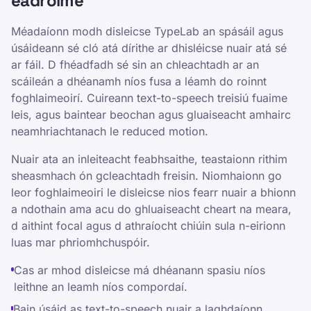
eadroime
Méadaíonn modh disleicse TypeLab an spásáil agus
úsáideann sé cló atá dírithe ar dhisléicse nuair atá sé
ar fáil. D fhéadfadh sé sin an chleachtadh ar an
scáileán a dhéanamh níos fusa a léamh do roinnt
foghlaimeoirí. Cuireann text-to-speech treisiú fuaime
leis, agus baintear beochan agus gluaiseacht amhairc
neamhriachtanach le reduced motion.
Nuair ata an inleiteacht feabhsaithe, teastaionn rithim
sheasmhach ón gcleachtadh freisin. Niomhaionn go
leor foghlaimeoiri le disleicse nios fearr nuair a bhionn
a ndothain ama acu do ghluaiseacht cheart na meara,
d aithint focal agus d athraíocht chiúin sula n-eirionn
luas mar phriomhchuspóir.
Cas ar mhod disleicse má dhéanann spasiu níos
leithne an leamh níos compordaí.
Bain úsáid as text-to-speech nuair a laghdaíonn