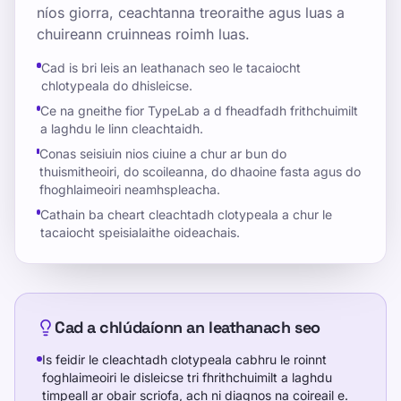
níos giorra, ceachtanna treoraithe agus luas a
chuireann cruinneas roimh luas.
Cad is bri leis an leathanach seo le tacaiocht
chlotypeala do dhisleicse.
Ce na gneithe fior TypeLab a d fheadfadh frithchuimilt
a laghdu le linn cleachtaidh.
Conas seisiuin nios ciuine a chur ar bun do
thuismitheoiri, do scoileanna, do dhaoine fasta agus do
fhoghlaimeoiri neamhspleacha.
Cathain ba cheart cleachtadh clotypeala a chur le
tacaiocht speisialaithe oideachais.
Cad a chlúdaíonn an leathanach seo
Is feidir le cleachtadh clotypeala cabhru le roinnt
foghlaimeoiri le disleicse tri fhrithchuimilt a laghdu
timpeall ar obair scriofa, ach ni diagnos na coireail e.