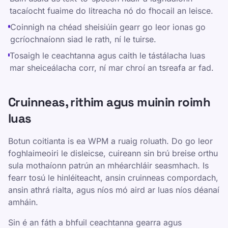
tacaíocht fuaime do litreacha nó do fhocail an leisce.
Coinnigh na chéad sheisiúin gearr go leor ionas go
gcríochnaíonn siad le rath, ní le tuirse.
Tosaigh le ceachtanna agus caith le tástálacha luas
mar sheiceálacha corr, ní mar chroí an tsreafa ar fad.
Cruinneas, rithim agus muinin roimh
luas
Botun coitianta is ea WPM a ruaig roluath. Do go leor
foghlaimeoiri le disleicse, cuireann sin brú breise orthu
sula mothaíonn patrún an mhéarchláir seasmhach. Is
fearr tosú le hinléiteacht, ansin cruinneas compordach,
ansin athrá rialta, agus níos mó aird ar luas níos déanaí
amháin.
Sin é an fáth a bhfuil ceachtanna gearra agus