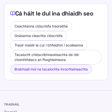
Cá háit le dul ina dhiaidh seo
Ceachtanna clóscríofa treoraithe
Gnásanna cleachta clóscríofa
Treoir maidir le cur i bhfeidhm i scoileanna
Tacaíocht chlóscríbhneoireachta de réir
chomhthéacs an fhoghlaimeora
Brabhsáil mol na tacaíochta inrochtaineachta
TRAENÁIL
Traenáil