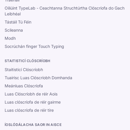
Oiliúint TypeLab - Ceachtanna Struchtúrtha Clóscríofa do Gach
Leibhéal
Tástáil Tú Féin
Scileanna
Modh
Socrúchán finger Touch Typing
STAITISTICÍ CLÓSCRÍOBH
Staitisticí Clóscríobh
Tuairisc Luas Clóscríobh Domhanda
Meánluas Clóscríofa
Luas Clóscríobh de réir Aois
Luas clóscríofa de réir gairme
Luas clóscríofa de réir tíre
ÍOSLÓDÁLACHA SAOR IN AISCE