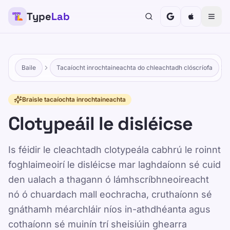
Type
Lab
Baile
Tacaíocht inrochtaineachta do chleachtadh clóscríofa
Braisle tacaíochta inrochtaineachta
Clotypeáil le disléicse
Is féidir le cleachtadh clotypeála cabhrú le roinnt
foghlaimeoirí le disléicse mar laghdaíonn sé cuid
den ualach a thagann ó lámhscríbhneoireacht
nó ó chuardach mall eochracha, cruthaíonn sé
gnáthamh méarchláir níos in-athdhéanta agus
cothaíonn sé muinín trí sheisiúin ghearra