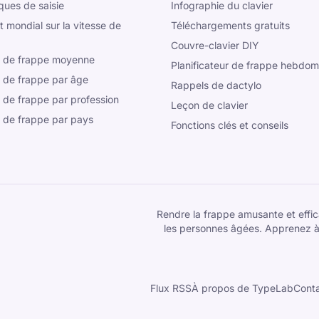
iques de saisie
Infographie du clavier
 mondial sur la vitesse de
Téléchargements gratuits
Couvre-clavier DIY
e de frappe moyenne
Planificateur de frappe hebdom
e de frappe par âge
Rappels de dactylo
 de frappe par profession
Leçon de clavier
e de frappe par pays
Fonctions clés et conseils
Rendre la frappe amusante et effica
les personnes âgées. Apprenez à
Flux RSS
À propos de TypeLab
Cont