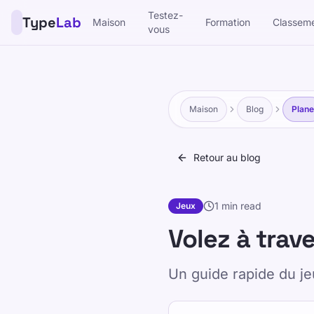
Testez-
Type
Lab
Maison
Formation
Classem
vous
Maison
Blog
Plane
Retour au blog
1 min read
Jeux
Volez à trave
Un guide rapide du j