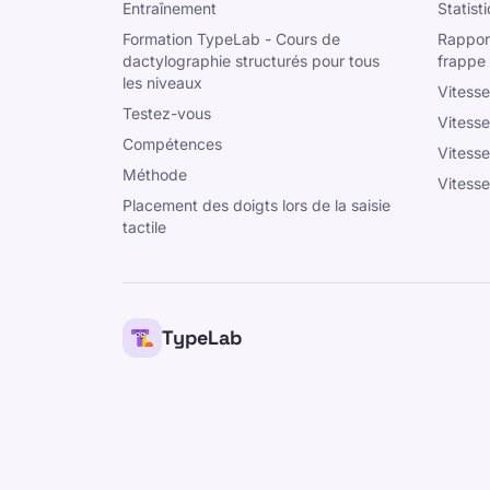
Entraînement
Statist
Formation TypeLab - Cours de
Rapport
dactylographie structurés pour tous
frappe
les niveaux
Vitess
Testez-vous
Vitess
Compétences
Vitesse
Méthode
Vitess
Placement des doigts lors de la saisie
tactile
TypeLab