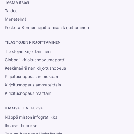
Testaa itsesi
Taidot
Menetelmä
Kosketa Sormen sijoittamisen kirjoittaminen
TILASTOJEN KIRJOITTAMINEN
Tilastojen kirjoittaminen
Globaali kirjoitusnopeusraportti
Keskimääräinen kirjoitusnopeus
Kirjoitusnopeus iän mukaan
Kirjoitusnopeus ammateittain
Kirjoitusnopeus maittain
ILMAISET LATAUKSET
Näppäimistön infografiikka
Ilmaiset lataukset
Tee-se-itse näppäimistösuoja