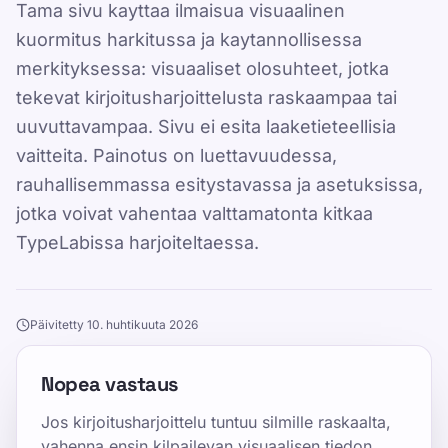
Tama sivu kayttaa ilmaisua visuaalinen
kuormitus harkitussa ja kaytannollisessa
merkityksessa: visuaaliset olosuhteet, jotka
tekevat kirjoitusharjoittelusta raskaampaa tai
uuvuttavampaa. Sivu ei esita laaketieteellisia
vaitteita. Painotus on luettavuudessa,
rauhallisemmassa esitystavassa ja asetuksissa,
jotka voivat vahentaa valttamatonta kitkaa
TypeLabissa harjoiteltaessa.
Päivitetty 10. huhtikuuta 2026
Nopea vastaus
Jos kirjoitusharjoittelu tuntuu silmille raskaalta,
vahenna ensin kilpailevan visuaalisen tiedon