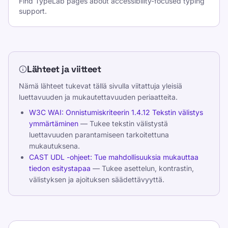
Find TypeLab pages about accessibility-focused typing
support.
Lähteet ja viitteet
Nämä lähteet tukevat tällä sivulla viitattuja yleisiä
luettavuuden ja mukautettavuuden periaatteita.
W3C WAI: Onnistumiskriteerin 1.4.12 Tekstin välistys
ymmärtäminen
— Tukee tekstin välistystä
luettavuuden parantamiseen tarkoitettuna
mukautuksena.
CAST UDL -ohjeet: Tue mahdollisuuksia mukauttaa
tiedon esitystapaa
— Tukee asettelun, kontrastin,
välistyksen ja ajoituksen säädettävyyttä.