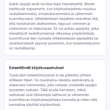
Kaikki oppijat eivät tarvitse lisää intensiteettiä. Monet
kehittyvät nopeammin, kun kirjoitusharjoittelu muuttuu
rauhallisemmaksi, ennakoitavammaksi ja vähemmän
kuormittavaksi. Vähähäiriöinen harjoittelu tarkoittaa sitä,
että harjoituksen aloittaminen, loppuun vieminen ja
toistaminen on helpompaa. Se voi auttaa oppijoita, jotka
menettävät keskittymisensä vilkkaissa ympäristöissä,
kuormittuvat liian monesta yhtäaikaisesta signaalista tai
yksinkertaisesti oppivat paremmin, kun työskentelyrytmi
on rauhallisempi.
Esteettömät kirjoitusasetukset
TypeLabin esteettömyystuki ei ole piilotettu yhteen
erilliseen tilaan. Se muodostuu oikeista asetuksista ja
ohjaavista toiminnoista, joita voidaan yhdistellä oppijan
tarpeiden mukaan. Tällä sivulla kerrotaan, mitkä
asetukset ovat tärkeimpiä luettavan ja vähemmän
kuormittavan kirjoitusharjoittelun kannalta ja miten niitä
kannattaa käyttää käytännössä.