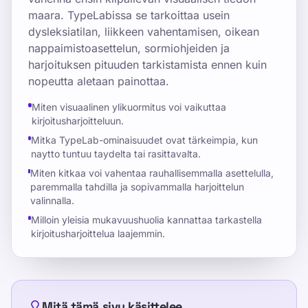
maara. TypeLabissa se tarkoittaa usein
dysleksiatilan, liikkeen vahentamisen, oikean
nappaimistoasettelun, sormiohjeiden ja
harjoituksen pituuden tarkistamista ennen kuin
nopeutta aletaan painottaa.
Miten visuaalinen ylikuormitus voi vaikuttaa
kirjoitusharjoitteluun.
Mitka TypeLab-ominaisuudet ovat tärkeimpia, kun
naytto tuntuu taydelta tai rasittavalta.
Miten kitkaa voi vahentaa rauhallisemmalla asettelulla,
paremmalla tahdilla ja sopivammalla harjoittelun
valinnalla.
Milloin yleisia mukavuushuolia kannattaa tarkastella
kirjoitusharjoittelua laajemmin.
Mitä tämä sivu käsittelee