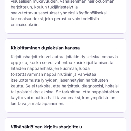
visuaalisen mukavuuden, vähäisemmän häiriökuorman
harjoittelun, koulun tukijärjestelyt ja
saavutettavuusasetukset yhdeksi käytännölliseksi
kokonaisuudeksi, joka perustuu vain todellisiin
ominaisuuksiin.
Kirjoittaminen dysleksian kanssa
Kirjoitusharjoittelu voi auttaa joitakin dysleksiaa omaavia
oppijoita, koska se voi vahentaa kasinkirjoittamisen tai
hitaiden nappaenhakujen kuormaa, luoda
toistettavamman nappäinrutiinin ja vahvistaa
itseluottamusta lyhyiden, jäsenneltyjen harjoitusten
kautta. Se ei tarkoita, etta harjoittelu diagnosoisi, hoitaisi
tai poistaisi dysleksiaa. Se tarkoittaa, etta nappäintaidon
kaytto voi muuttua hallittavammaksi, kun ympäristo on
luettava ja matalapaineinen.
Vähähäiriöinen kirjoitusharjoittelu