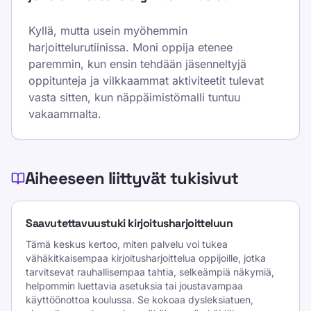
Kyllä, mutta usein myöhemmin
harjoittelurutiinissa. Moni oppija etenee
paremmin, kun ensin tehdään jäsenneltyjä
oppitunteja ja vilkkaammat aktiviteetit tulevat
vasta sitten, kun näppäimistömalli tuntuu
vakaammalta.
Aiheeseen liittyvät tukisivut
Saavutettavuustuki kirjoitusharjoitteluun
Tämä keskus kertoo, miten palvelu voi tukea
vähäkitkaisempaa kirjoitusharjoittelua oppijoille, jotka
tarvitsevat rauhallisempaa tahtia, selkeämpiä näkymiä,
helpommin luettavia asetuksia tai joustavampaa
käyttöönottoa koulussa. Se kokoaa dysleksiatuen,