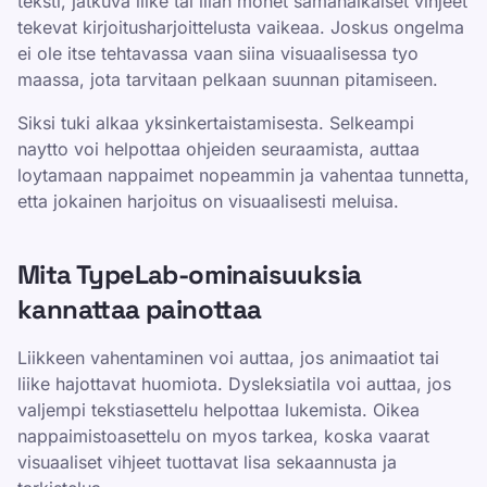
teksti, jatkuva liike tai liian monet samanaikaiset vihjeet
tekevat kirjoitusharjoittelusta vaikeaa. Joskus ongelma
ei ole itse tehtavassa vaan siina visuaalisessa tyo
maassa, jota tarvitaan pelkaan suunnan pitamiseen.
Siksi tuki alkaa yksinkertaistamisesta. Selkeampi
naytto voi helpottaa ohjeiden seuraamista, auttaa
loytamaan nappaimet nopeammin ja vahentaa tunnetta,
etta jokainen harjoitus on visuaalisesti meluisa.
Mita TypeLab-ominaisuuksia
kannattaa painottaa
Liikkeen vahentaminen voi auttaa, jos animaatiot tai
liike hajottavat huomiota. Dysleksiatila voi auttaa, jos
valjempi tekstiasettelu helpottaa lukemista. Oikea
nappaimistoasettelu on myos tarkea, koska vaarat
visuaaliset vihjeet tuottavat lisa sekaannusta ja