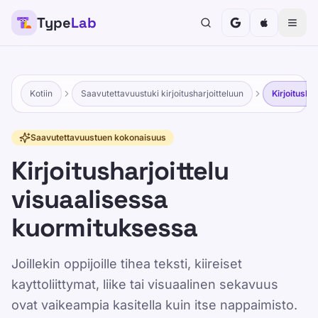
Type
Lab
Kotiin
Saavutettavuustuki kirjoitusharjoitteluun
Kirjoitusha
Saavutettavuustuen kokonaisuus
Kirjoitusharjoittelu
visuaalisessa
kuormituksessa
Joillekin oppijoille tihea teksti, kiireiset
kayttoliittymat, liike tai visuaalinen sekavuus
ovat vaikeampia kasitella kuin itse nappaimisto.