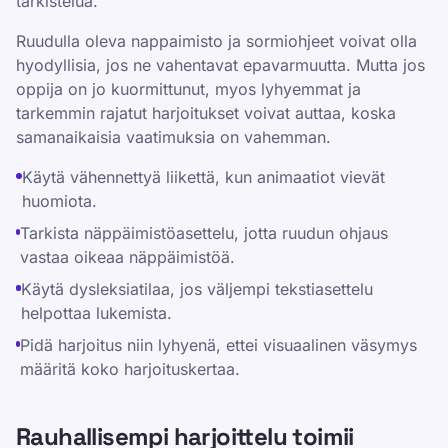
tarkistelua.
Ruudulla oleva nappaimisto ja sormiohjeet voivat olla
hyodyllisia, jos ne vahentavat epavarmuutta. Mutta jos
oppija on jo kuormittunut, myos lyhyemmat ja
tarkemmin rajatut harjoitukset voivat auttaa, koska
samanaikaisia vaatimuksia on vahemman.
Käytä vähennettyä liikettä, kun animaatiot vievät
huomiota.
Tarkista näppäimistöasettelu, jotta ruudun ohjaus
vastaa oikeaa näppäimistöä.
Käytä dysleksiatilaa, jos väljempi tekstiasettelu
helpottaa lukemista.
Pidä harjoitus niin lyhyenä, ettei visuaalinen väsymys
määritä koko harjoituskertaa.
Rauhallisempi harjoittelu toimii