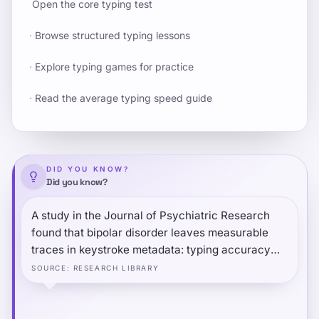
Open the core typing test
·
Browse structured typing lessons
·
Explore typing games for practice
·
Read the average typing speed guide
DID YOU KNOW?
Did you know?
A study in the Journal of Psychiatric Research
found that bipolar disorder leaves measurable
traces in keystroke metadata: typing accuracy
decreases during depressive phases, speed
SOURCE
:
RESEARCH LIBRARY
becomes more erratic during manic phases, and
these changes are detectable passively through
normal smartphone use — without the person