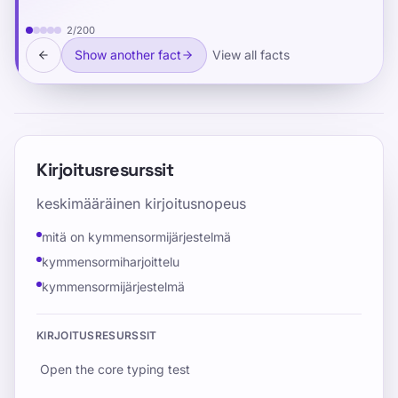
reporting any symptoms.
2
/
200
Show another fact
View all facts
Kirjoitusresurssit
keskimääräinen kirjoitusnopeus
mitä on kymmensormijärjestelmä
kymmensormiharjoittelu
kymmensormijärjestelmä
KIRJOITUSRESURSSIT
Open the core typing test