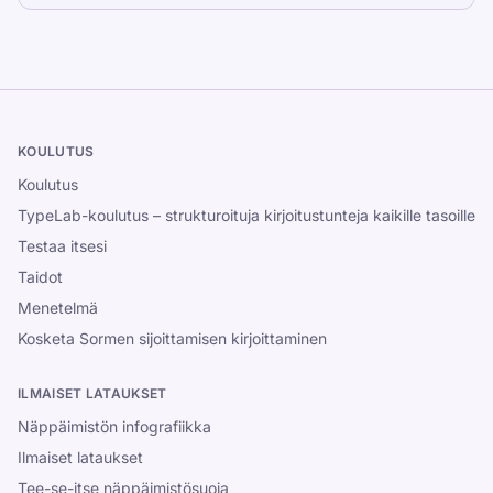
KOULUTUS
Koulutus
TypeLab-koulutus – strukturoituja kirjoitustunteja kaikille tasoille
Testaa itsesi
Taidot
Menetelmä
Kosketa Sormen sijoittamisen kirjoittaminen
ILMAISET LATAUKSET
Näppäimistön infografiikka
Ilmaiset lataukset
Tee-se-itse näppäimistösuoja