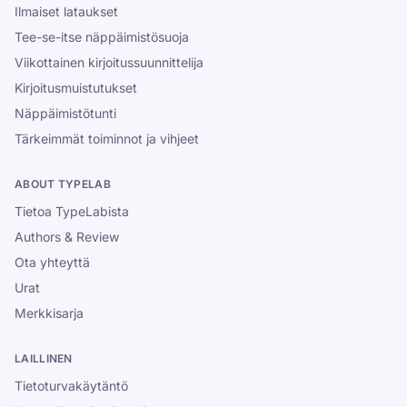
Ilmaiset lataukset
Tee-se-itse näppäimistösuoja
Viikottainen kirjoitussuunnittelija
Kirjoitusmuistutukset
Näppäimistötunti
Tärkeimmät toiminnot ja vihjeet
ABOUT TYPELAB
Tietoa TypeLabista
Authors & Review
Ota yhteyttä
Urat
Merkkisarja
LAILLINEN
Tietoturvakäytäntö