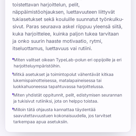
toistettavan harjoittelun, pelit,
näppäimistöohjauksen, luettavuuteen liittyvät
tukiasetukset sekä kouluille suunnatut työnkulku-
sivut. Paras seuraava askel riippuu yleensä siitä,
kuka harjoittelee, kuinka paljon tukea tarvitaan
ja onko suurin haaste motivaatio, rytmi,
itseluottamus, luettavuus vai rutiini.
Miten valitset oikean TypeLab-polun eri oppijoille ja eri
harjoitteluympäristöihin.
Mitkä asetukset ja toimintopolut vähentävät kitkaa
lukemispainotteisessa, matalapaineisessa tai
luokkahuoneessa tapahtuvassa harjoittelussa.
Miten yhdistät oppitunnit, pelit, edistymisen seurannan
ja tukisivut rutiiniksi, jota on helppo toistaa.
Milloin tätä ohjausta kannattaa täydentää
saavutettavuustuen kokonaisuudella, jos tarvitset
tarkempaa apua asetuksiin.