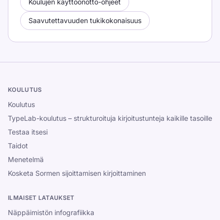
Koulujen käyttöönotto-ohjeet
Saavutettavuuden tukikokonaisuus
KOULUTUS
Koulutus
TypeLab-koulutus – strukturoituja kirjoitustunteja kaikille tasoille
Testaa itsesi
Taidot
Menetelmä
Kosketa Sormen sijoittamisen kirjoittaminen
ILMAISET LATAUKSET
Näppäimistön infografiikka