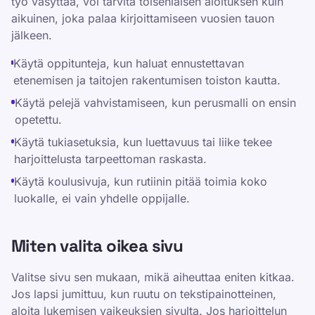
työ väsyttää, voi tarvita toisenlaisen aloituksen kuin
aikuinen, joka palaa kirjoittamiseen vuosien tauon
jälkeen.
Käytä oppitunteja, kun haluat ennustettavan
etenemisen ja taitojen rakentumisen toiston kautta.
Käytä pelejä vahvistamiseen, kun perusmalli on ensin
opetettu.
Käytä tukiasetuksia, kun luettavuus tai liike tekee
harjoittelusta tarpeettoman raskasta.
Käytä koulusivuja, kun rutiinin pitää toimia koko
luokalle, ei vain yhdelle oppijalle.
Miten valita oikea sivu
Valitse sivu sen mukaan, mikä aiheuttaa eniten kitkaa.
Jos lapsi jumittuu, kun ruutu on tekstipainotteinen,
aloita lukemisen vaikeuksien sivulta. Jos harjoittelun