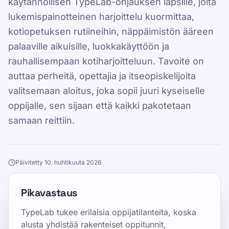
käytännöllisen TypeLab-ohjauksen lapsille, joita
lukemispainotteinen harjoittelu kuormittaa,
kotiopetuksen rutiineihin, näppäimistön ääreen
palaaville aikuisille, luokkakäyttöön ja
rauhallisempaan kotiharjoitteluun. Tavoite on
auttaa perheitä, opettajia ja itseopiskelijoita
valitsemaan aloitus, joka sopii juuri kyseiselle
oppijalle, sen sijaan että kaikki pakotetaan
samaan reittiin.
Päivitetty 10. huhtikuuta 2026
Pikavastaus
TypeLab tukee erilaisia oppijatilanteita, koska
alusta yhdistää rakenteiset oppitunnit,