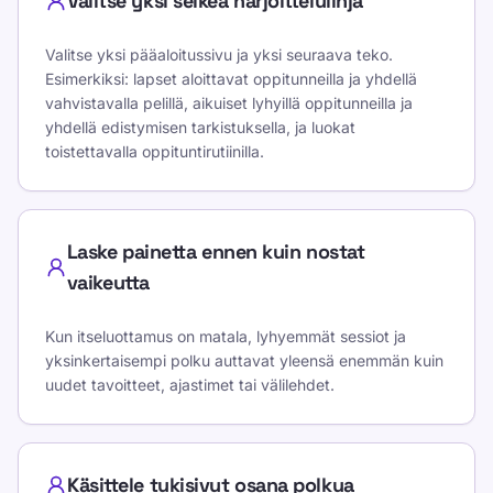
Valitse yksi selkeä harjoittelulinja
Valitse yksi pääaloitussivu ja yksi seuraava teko.
Esimerkiksi: lapset aloittavat oppitunneilla ja yhdellä
vahvistavalla pelillä, aikuiset lyhyillä oppitunneilla ja
yhdellä edistymisen tarkistuksella, ja luokat
toistettavalla oppituntirutiinilla.
Laske painetta ennen kuin nostat
vaikeutta
Kun itseluottamus on matala, lyhyemmät sessiot ja
yksinkertaisempi polku auttavat yleensä enemmän kuin
uudet tavoitteet, ajastimet tai välilehdet.
Käsittele tukisivut osana polkua