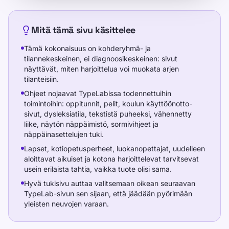
Mitä tämä sivu käsittelee
Tämä kokonaisuus on kohderyhmä- ja
tilannekeskeinen, ei diagnoosikeskeinen: sivut
näyttävät, miten harjoittelua voi muokata arjen
tilanteisiin.
Ohjeet nojaavat TypeLabissa todennettuihin
toimintoihin: oppitunnit, pelit, koulun käyttöönotto-
sivut, dysleksiatila, tekstistä puheeksi, vähennetty
liike, näytön näppäimistö, sormivihjeet ja
näppäinasettelujen tuki.
Lapset, kotiopetusperheet, luokanopettajat, uudelleen
aloittavat aikuiset ja kotona harjoittelevat tarvitsevat
usein erilaista tahtia, vaikka tuote olisi sama.
Hyvä tukisivu auttaa valitsemaan oikean seuraavan
TypeLab-sivun sen sijaan, että jäädään pyörimään
yleisten neuvojen varaan.