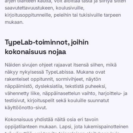
arjen tilanteen kautta, voit aloittaa tästä ja siirtyä sitten
saavutettavuustukeen, koulusivuille,
kirjoitusoppitunneille, peleihin tai tukisivuille tarpeen
mukaan.
TypeLab-toiminnot, joihin
kokonaisuus nojaa
Näiden sivujen ohjeet rajaavat itsensä siihen, mikä
näkyy nykyisessä TypeLabissa. Mukana ovat
rakenteiset oppitunnit, sormivihjeet, näytön
näppäimistö, dysleksiatila, tekstistä puheeksi,
vähennetty liike, näppäinasettelun vaihto, harjoittelu- ja
testisivut, kirjoituspelit sekä kouluille suunnatut
käyttöönotto-sivut.
Kokonaisuus yhdistää näitä osia eri tavoin
oppijatilanteen mukaan. Lapsi, jota lukemispainotteinen