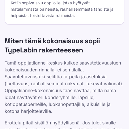
Kotiin sopiva sivu oppijoille, jotka hyötyvät
matalammasta paineesta, rauhallisemmasta tahdista ja
helpoista, toistettavista rutiineista.
Miten tämä kokonaisuus sopii
TypeLabin rakenteeseen
Tämä oppijatilanne-keskus kulkee saavutettavuustuen
kokonaisuuden rinnalla, ei sen tilalla.
Saavutettavuustuki selittää tarpeita ja asetuksia
(luettavuus, rauhallisemmat näkymät, tukevat valinnat).
Oppijatilanne-kokonaisuus taas näyttää, miltä nämä
ideat näyttävät eri kohderyhmille: lapsille,
kotiopetusperheille, luokanopettajille, aikuisille ja
kotona harjoitteleville.
Erottelu pitää sisällön hyödyllisenä. Jos tulet sivulle