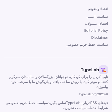
اعتماد و حقوقی
سیاست امنیتی
افشای مسئولانه
Editorial Policy
Disclaimer
سیاست حفظ حریم خصوصی
TypeLab
تایپ کردن را برای کودکان، نوجوانان، بزرگسالان و سالمندان سرگرم
کننده و موثر کنید. با روش ساخت یافته و بازیگوش ما با سرعت خود
بیاموزید.
TypeLab.org
2026
©
فیدهای RSS
درباره TypeLab
تماس بگیرید
سیاست حفظ حریم خصوصی
شرایط خدمات
سیاست تحریریه