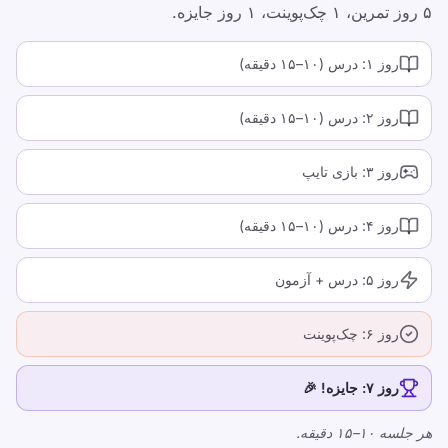
۵ روز تمرین، ۱ چک‌پوینت، ۱ روز جایزه.
تایپ کردن را برای کودکان، نوجوانان، بزرگسالان و
سالمندان سرگرم کننده و موثر کنید. با روش ساخت
روز ۱: درس (۱۰–۱۵ دقیقه)
یافته و بازیگوش ما با سرعت خود بیاموزید.
روز ۲: درس (۱۰–۱۵ دقیقه)
مختلف
سیاست حفظ حریم خصوصی
روز ۳: بازی تایپ
شرایط خدمات
Editorial Policy
روز ۴: درس (۱۰–۱۵ دقیقه)
تماس بگیرید
روز ۵: درس + آزمون
آموزش
خودتان را امتحان کنید
روز ۶: چک‌پوینت
بازی ها
قیمت گذاری
روز ۷: جایزه! 🎉
درس‌های تایپ آنلاین
هر جلسه ۱۰–۱۵ دقیقه.