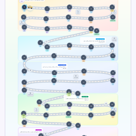
Updated 2026-07-08
By TypeLab Editorial Team
برنامه‌ریز هفتگی تایپ رایگان دانلود کنید. سفر تایپ
را به ماجراجویی تبدیل کنید! برنامه‌ریز با TypeLab
کار می‌کند. یک آزمون سرعت تایپ بگیرید، درس‌های
رایگان را
برنامه‌ریز با TypeLab کار می‌کند.
با TypeLab از آشنایی با کلیدهای اولیه به جریان
روزانه تایپ ده‌انگشتی برسید. درس‌های ساختارمند،
آزمون‌های قابل تکرار و تمرین‌های بازی‌محور کمک
می‌کنند اول دقت را بسازید و بعد سرعت را به شکل
پایدار افزایش دهید.
Pick one clear goal for today, go slowly
enough to stay accurate, and re-check under