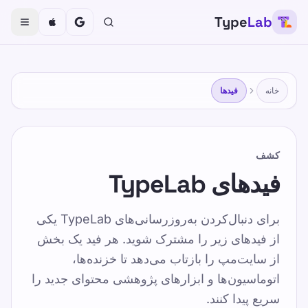
Type
Lab
TypeLab
تایپ کردن را برای کودکان، نوجوانان، بزرگسالان و سالمندان
سرگرم کننده و موثر کنید. با روش ساخت یافته و بازیگوش ما
با سرعت خود بیاموزید.
خانه
فیدها
آموزش
خودتان را امتحان کنید
کشف
صفحه اصلی
/
فیدهای TypeLab
فیدهای TypeLab
FA
برای دنبال‌کردن به‌روزرسانی‌های TypeLab یکی
فیدهای TypeLab
از فیدهای زیر را مشترک شوید. هر فید یک بخش
از سایت‌مپ را بازتاب می‌دهد تا خزنده‌ها،
Published 2025-01-15
اتوماسیون‌ها و ابزارهای پژوهشی محتوای جدید را
Updated 2026-07-08
سریع پیدا کنند.