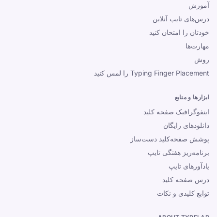
آموزش
درس‌های تایپ آنلاین
درس‌های تایپ آنلاین
تمرین تایپ
خودتان را امتحان کنید
TypeLab X
·
TypeLab LinkedIn
·
TypeLab
مهارت‌ها
YouTube
روش
Typing Finger Placement را لمس کنید
ابزارها و منابع
اینفوگرافیک صفحه کلید
دانلودهای رایگان
پوشش صفحه‌کلید دست‌ساز
برنامه‌ریز هفتگی تایپ
یادآورهای تایپ
درس صفحه کلید
توابع کلیدی و نکات