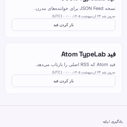
منابع
نسخه JSON Feed برای خواننده‌های مدرن.
به‌روز شد
۲۴ اردیبهشت ۱۴۰۵،‏ ۰۰:۰۰ (UTC)
تایپ کردن را برای کودکان، نوجوانان، بزرگسالان و
باز کردن فید
سالمندان سرگرم کننده و موثر کنید. با روش ساخت
یافته و بازیگوش ما با سرعت خود بیاموزید.
مختلف
فید Atom TypeLab
سیاست حفظ حریم خصوصی
فید Atom که RSS اصلی را بازتاب می‌دهد.
شرایط خدمات
به‌روز شد
۲۴ اردیبهشت ۱۴۰۵،‏ ۰۰:۰۰ (UTC)
Editorial Policy
باز کردن فید
تماس بگیرید
آموزش
خودتان را امتحان کنید
بازی ها
قیمت گذاری
یادگیری / پایه