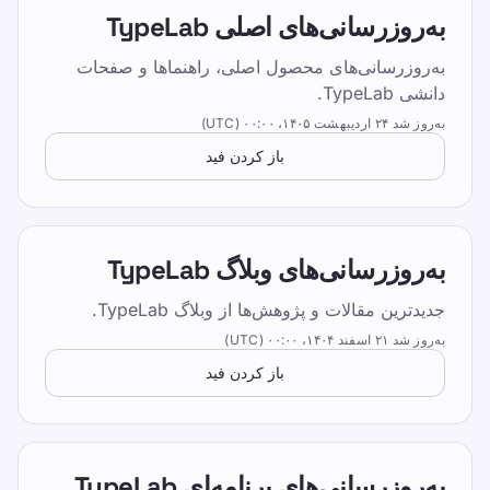
Pick one clear goal for today, go slowly
به‌روزرسانی‌های اصلی TypeLab
enough to stay accurate, and re-check under
the same settings.
به‌روزرسانی‌های محصول اصلی، راهنماها و صفحات
دانشی TypeLab.
یک آزمون سرعت تایپ بگیرید، درس‌های رایگان را
به‌روز شد
۲۴ اردیبهشت ۱۴۰۵،‏ ۰۰:۰۰ (UTC)
دنبال کنید و روزانه تمرین کنید تا WPM و دقت بهتر
باز کردن فید
شود.
آموزش
به‌روزرسانی‌های وبلاگ TypeLab
جدیدترین مقالات و پژوهش‌ها از وبلاگ TypeLab.
خودتان را امتحان کنید
به‌روز شد
۲۱ اسفند ۱۴۰۴،‏ ۰۰:۰۰ (UTC)
باز کردن فید
آموزش
به‌روزرسانی‌های برنامه‌ای TypeLab