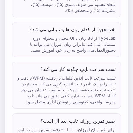
سطح تقسیم می شوند: مبتدی (15)، متوسط ​​(15)،
پیشرفته (15) و متخصص (15).
TypeLab از کدام زبان ها پشتیبانی می کند؟
TypeLab از 36 زبان با UI محلی و محتوای دوره
پشتیبانی می کند، بنابراین زبان آموزان می توانند با
دستورالعمل های واضح به زبان خود آموزش ببینند.
تست سرعت تایپ چگونه کار می کند؟
تست سرعت تایپ آنلاین کلمات در دقیقه (WPM)، دقت و
ثبات را در یک تایمر ثابت اندازه گیری می کند. مفیدترین
نتیجه تست تایپ فقط سرعت خام نیست: نشان می دهد
که آیا WPM شما به اندازه کافی دقیق می ماند تا به
مدرسه واقعی، کدنویسی و نوشتن اداری منتقل شود.
چقدر تمرین روزانه تایپ ایده آل است؟
برای اکثر زبان آموزان، ۱۰ تا ۲۰ دقیقه تمرین روزانه تایپ